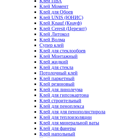
Клей ПВА
Клей Момент
Клей для Обоев
Клей UNIS (ЮНИС)
Клей Knauf (Кнауф)
Клей Ceresit (Церезит)
Клей Литокол
Клей Волма
Супер клей
Клей для стеклообоев
Клей Монтажный
Клей жидкий
Клей для стекла
Потолочный клей
Клей паркетный
Клей резиновый
Клей для линолеума
Клей для гипсокартона
Клей строительный
Клей для пеноплекса
Клей для для пенополистирола
Клей для теплоизоляции
Клей для минеральной ваты
Клей для фанеры
Клей напольный