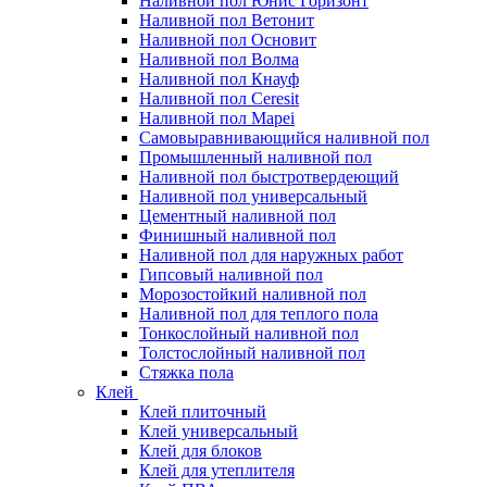
Наливной пол Юнис Горизонт
Наливной пол Ветонит
Наливной пол Основит
Наливной пол Волма
Наливной пол Кнауф
Наливной пол Ceresit
Наливной пол Mapei
Самовыравнивающийся наливной пол
Промышленный наливной пол
Наливной пол быстротвердеющий
Наливной пол универсальный
Цементный наливной пол
Финишный наливной пол
Наливной пол для наружных работ
Гипсовый наливной пол
Морозостойкий наливной пол
Наливной пол для теплого пола
Тонкослойный наливной пол
Толстослойный наливной пол
Стяжка пола
Клей
Клей плиточный
Клей универсальный
Клей для блоков
Клей для утеплителя