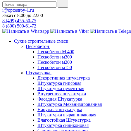
i@optostroy-1.ru
Заказ с 8:00 до 22:00
8 (499) 455-50-75
8 (800) 500-61-72
Сухие строительные смеси
Пескобетон
Пескобетон М 400
Пескобетон м300
Пескобетон м200
Пескобетон м150
Штукатурка
Декоративная штукатурка
Штукатурка гипсовая
Штукатурка цементная
Внутренняя штукатурка
Фасадная Штукатурка
Штукатурка Механизированная
Наружная штукатурка
Штукатурка выравнивающая
Влагостойкая Штукатурка
Штукатурка силиконовая
Санирующая штукатурка