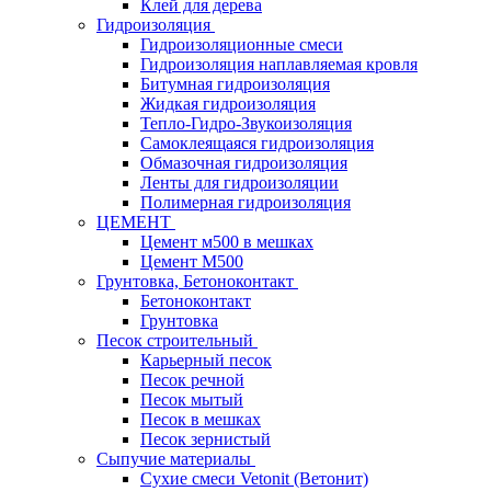
Клей для дерева
Гидроизоляция
Гидроизоляционные смеси
Гидроизоляция наплавляемая кровля
Битумная гидроизоляция
Жидкая гидроизоляция
Тепло-Гидро-Звукоизоляция
Самоклеящаяся гидроизоляция
Обмазочная гидроизоляция
Ленты для гидроизоляции
Полимерная гидроизоляция
ЦЕМЕНТ
Цемент м500 в мешках
Цемент М500
Грунтовка, Бетоноконтакт
Бетоноконтакт
Грунтовка
Песок строительный
Карьерный песок
Песок речной
Песок мытый
Песок в мешках
Песок зернистый
Сыпучие материалы
Сухие смеси Vetonit (Ветонит)