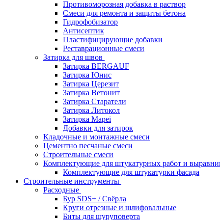
Противоморозная добавка в раствор
Смеси для ремонта и защиты бетона
Гидрофобизатор
Антисептик
Пластифицирующие добавки
Реставрационные смеси
Затирка для швов
Затирка BERGAUF
Затирка Юнис
Затирка Церезит
Затирка Ветонит
Затирка Старатели
Затирка Литокол
Затирка Mapei
Добавки для затирок
Кладочные и монтажные смеси
Цементно песчаные смеси
Строительные смеси
Комплектующие для штукатурных работ и выравни
Комплектующие для штукатурки фасада
Строительные инструменты
Расходные
Бур SDS+ / Свёрла
Круги отрезные и шлифовальные
Биты для шуруповерта