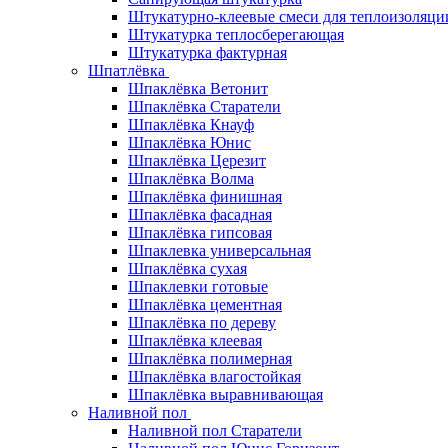
Штукатурно-клеевые смеси для теплоизоляци
Штукатурка теплосберегающая
Штукатурка фактурная
Шпатлёвка
Шпаклёвка Ветонит
Шпаклёвка Старатели
Шпаклёвка Кнауф
Шпаклёвка Юнис
Шпаклёвка Церезит
Шпаклёвка Волма
Шпаклёвка финишная
Шпаклёвка фасадная
Шпаклёвка гипсовая
Шпаклевка универсальная
Шпаклёвка сухая
Шпаклевки готовые
Шпаклёвка цементная
Шпаклёвка по дереву
Шпаклёвка клеевая
Шпаклёвка полимерная
Шпаклёвка влагостойкая
Шпаклёвка выравнивающая
Наливной пол
Наливной пол Старатели