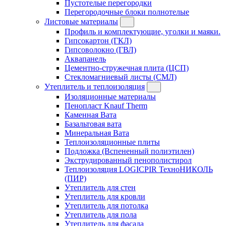
Пустотелые перегородки
Перегородочные блоки полнотелые
Листовые материалы
Профиль и комплектующие, уголки и маяки.
Гипсокартон (ГКЛ)
Гипсоволокно (ГВЛ)
Аквапанель
Цементно-стружечная плита (ЦСП)
Стекломагниевый листы (СМЛ)
Утеплитель и теплоизоляция
Изоляционные материалы
Пенопласт Knauf Therm
Каменная Вата
Базальтовая вата
Минеральная Вата
Теплоизоляционные плиты
Подложка (Вспененный полиэтилен)
Экструдированный пенополистирол
Теплоизоляция LOGICPIR ТехноНИКОЛЬ
(ПИР)
Утеплитель для стен
Утеплитель для кровли
Утеплитель для потолка
Утеплитель для пола
Утеплитель для фасада