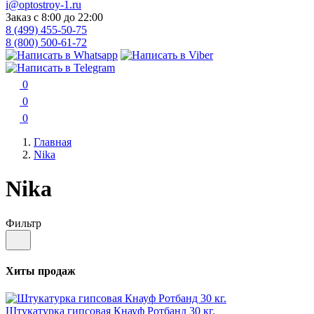
i@optostroy-1.ru
Заказ с 8:00 до 22:00
8 (499) 455-50-75
8 (800) 500-61-72
0
0
0
Главная
Nika
Nika
Фильтр
Хиты продаж
Штукатурка гипсовая Кнауф Ротбанд 30 кг.