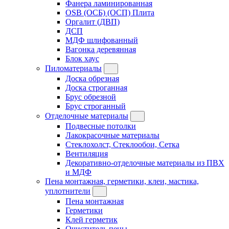
Фанера ламинированная
OSB (ОСБ) (ОСП) Плита
Оргалит (ДВП)
ДСП
МДФ шлифованный
Вагонка деревянная
Блок хаус
Пиломатериалы
Доска обрезная
Доска строганная
Брус обрезной
Брус строганный
Отделочные материалы
Подвесные потолки
Лакокрасочные материалы
Стеклохолст, Стеклообои, Сетка
Вентиляция
Декоративно-отделочные материалы из ПВХ
и МДФ
Пена монтажная, герметики, клеи, мастика,
уплотнители
Пена монтажная
Герметики
Клей герметик
Очиститель пены