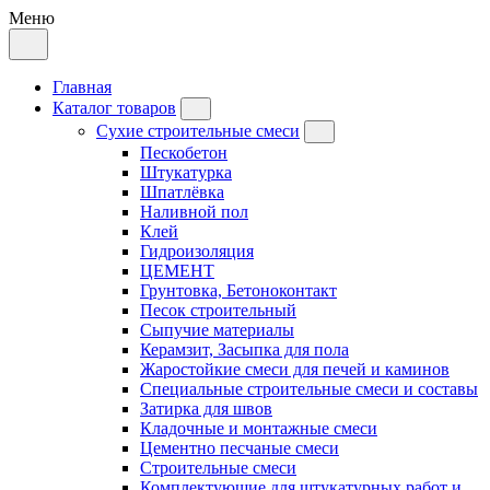
Меню
Главная
Каталог товаров
Сухие строительные смеси
Пескобетон
Штукатурка
Шпатлёвка
Наливной пол
Клей
Гидроизоляция
ЦЕМЕНТ
Грунтовка, Бетоноконтакт
Песок строительный
Сыпучие материалы
Керамзит, Засыпка для пола
Жаростойкие смеси для печей и каминов
Специальные строительные смеси и составы
Затирка для швов
Кладочные и монтажные смеси
Цементно песчаные смеси
Строительные смеси
Комплектующие для штукатурных работ и