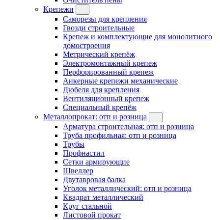
Крепежи
Саморезы для крепления
Гвозди строительные
Крепеж и комплектующие для монолитного
домостроения
Метрический крепёж
Электромонтажный крепеж
Перфорированный крепеж
Анкерные крепежи механические
Дюбеля для крепления
Вентиляционный крепеж
Специальный крепёж
Металлопрокат: отп и розница
Арматура строительная: отп и розница
Труба профильная: отп и розница
Трубы
Профнастил
Сетки армирующие
Швеллер
Двутавровая балка
Уголок металлический: отп и розница
Квадрат металлический
Круг стальной
Листовой прокат