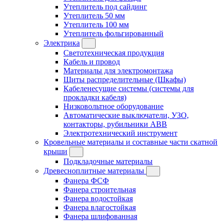
Утеплитель под сайдинг
Утеплитель 50 мм
Утеплитель 100 мм
Утеплитель фольгированный
Электрика
Светотехническая продукция
Кабель и провод
Материалы для электромонтажа
Щиты распределительные (Шкафы)
Кабеленесущие системы (системы для
прокладки кабеля)
Низковольтное оборудование
Автоматические выключатели, УЗО,
контакторы, рубильники ABB
Электротехнический инструмент
Кровельные материалы и составные части скатной
крыши
Подкладочные материалы
Древесноплитные материалы
Фанера ФСФ
Фанера строительная
Фанера водостойкая
Фанера влагостойкая
Фанера шлифованная