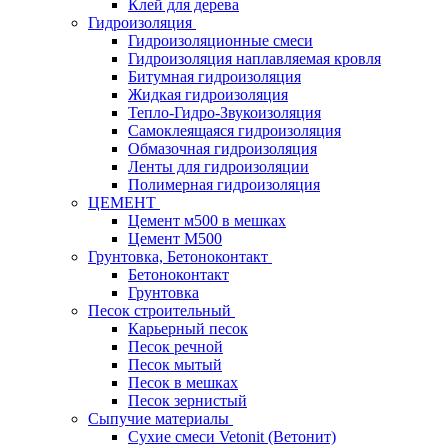
Клей для дерева
Гидроизоляция
Гидроизоляционные смеси
Гидроизоляция наплавляемая кровля
Битумная гидроизоляция
Жидкая гидроизоляция
Тепло-Гидро-Звукоизоляция
Самоклеящаяся гидроизоляция
Обмазочная гидроизоляция
Ленты для гидроизоляции
Полимерная гидроизоляция
ЦЕМЕНТ
Цемент м500 в мешках
Цемент М500
Грунтовка, Бетоноконтакт
Бетоноконтакт
Грунтовка
Песок строительный
Карьерный песок
Песок речной
Песок мытый
Песок в мешках
Песок зернистый
Сыпучие материалы
Сухие смеси Vetonit (Ветонит)