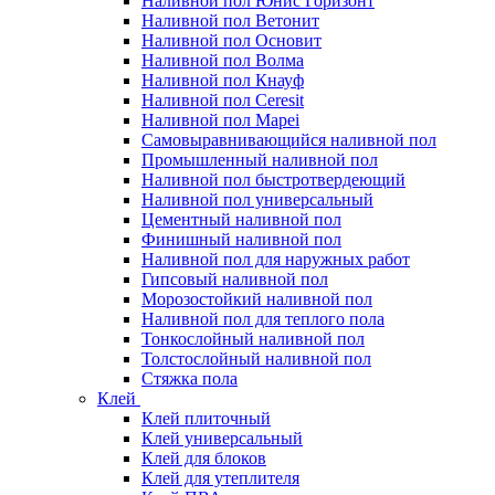
Наливной пол Юнис Горизонт
Наливной пол Ветонит
Наливной пол Основит
Наливной пол Волма
Наливной пол Кнауф
Наливной пол Ceresit
Наливной пол Mapei
Самовыравнивающийся наливной пол
Промышленный наливной пол
Наливной пол быстротвердеющий
Наливной пол универсальный
Цементный наливной пол
Финишный наливной пол
Наливной пол для наружных работ
Гипсовый наливной пол
Морозостойкий наливной пол
Наливной пол для теплого пола
Тонкослойный наливной пол
Толстослойный наливной пол
Стяжка пола
Клей
Клей плиточный
Клей универсальный
Клей для блоков
Клей для утеплителя