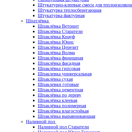
Штукатурно-клеевые смеси для теплоизоляци
Штукатурка теплосберегающая
Штукатурка фактурная
Шпатлёвка
Шпаклёвка Ветонит
Шпаклёвка Старатели
Шпаклёвка Кнауф
Шпаклёвка Юнис
Шпаклёвка Церезит
Шпаклёвка Волма
Шпаклёвка финишная
Шпаклёвка фасадная
Шпаклёвка гипсовая
Шпаклевка универсальная
Шпаклёвка сухая
Шпаклевки готовые
Шпаклёвка цементная
Шпаклёвка по дереву
Шпаклёвка клеевая
Шпаклёвка полимерная
Шпаклёвка влагостойкая
Шпаклёвка выравнивающая
Наливной пол
Наливной пол Старатели