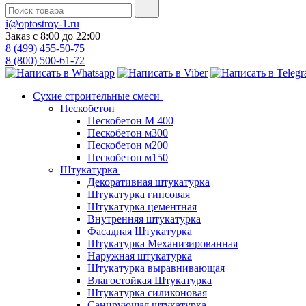
i@optostroy-1.ru
Заказ с 8:00 до 22:00
8 (499) 455-50-75
8 (800) 500-61-72
Сухие строительные смеси
Пескобетон
Пескобетон М 400
Пескобетон м300
Пескобетон м200
Пескобетон м150
Штукатурка
Декоративная штукатурка
Штукатурка гипсовая
Штукатурка цементная
Внутренняя штукатурка
Фасадная Штукатурка
Штукатурка Механизированная
Наружная штукатурка
Штукатурка выравнивающая
Влагостойкая Штукатурка
Штукатурка силиконовая
Санирующая штукатурка