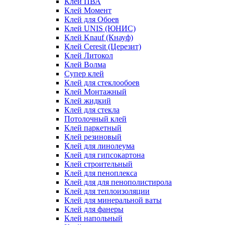
Клей ПВА
Клей Момент
Клей для Обоев
Клей UNIS (ЮНИС)
Клей Knauf (Кнауф)
Клей Ceresit (Церезит)
Клей Литокол
Клей Волма
Супер клей
Клей для стеклообоев
Клей Монтажный
Клей жидкий
Клей для стекла
Потолочный клей
Клей паркетный
Клей резиновый
Клей для линолеума
Клей для гипсокартона
Клей строительный
Клей для пеноплекса
Клей для для пенополистирола
Клей для теплоизоляции
Клей для минеральной ваты
Клей для фанеры
Клей напольный