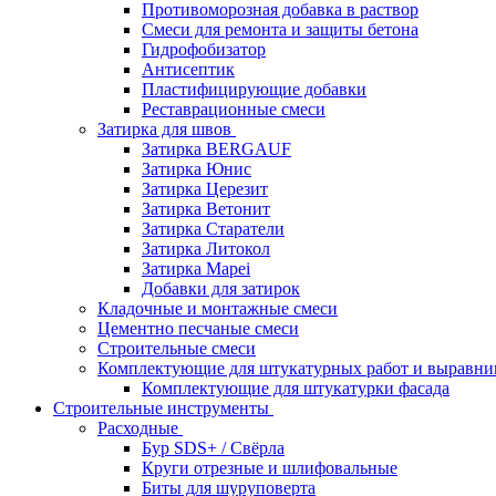
Противоморозная добавка в раствор
Смеси для ремонта и защиты бетона
Гидрофобизатор
Антисептик
Пластифицирующие добавки
Реставрационные смеси
Затирка для швов
Затирка BERGAUF
Затирка Юнис
Затирка Церезит
Затирка Ветонит
Затирка Старатели
Затирка Литокол
Затирка Mapei
Добавки для затирок
Кладочные и монтажные смеси
Цементно песчаные смеси
Строительные смеси
Комплектующие для штукатурных работ и выравни
Комплектующие для штукатурки фасада
Строительные инструменты
Расходные
Бур SDS+ / Свёрла
Круги отрезные и шлифовальные
Биты для шуруповерта