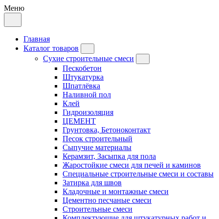
Меню
Главная
Каталог товаров
Сухие строительные смеси
Пескобетон
Штукатурка
Шпатлёвка
Наливной пол
Клей
Гидроизоляция
ЦЕМЕНТ
Грунтовка, Бетоноконтакт
Песок строительный
Сыпучие материалы
Керамзит, Засыпка для пола
Жаростойкие смеси для печей и каминов
Специальные строительные смеси и составы
Затирка для швов
Кладочные и монтажные смеси
Цементно песчаные смеси
Строительные смеси
Комплектующие для штукатурных работ и