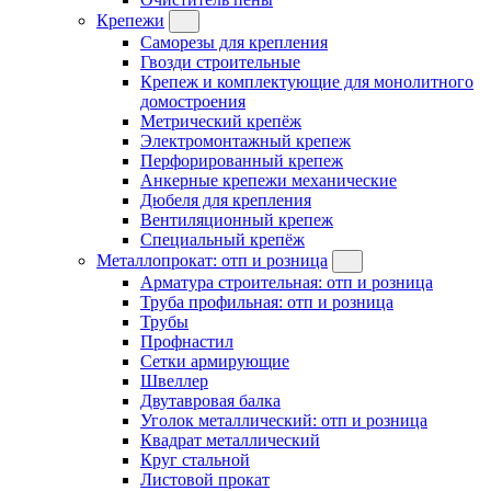
Крепежи
Саморезы для крепления
Гвозди строительные
Крепеж и комплектующие для монолитного
домостроения
Метрический крепёж
Электромонтажный крепеж
Перфорированный крепеж
Анкерные крепежи механические
Дюбеля для крепления
Вентиляционный крепеж
Специальный крепёж
Металлопрокат: отп и розница
Арматура строительная: отп и розница
Труба профильная: отп и розница
Трубы
Профнастил
Сетки армирующие
Швеллер
Двутавровая балка
Уголок металлический: отп и розница
Квадрат металлический
Круг стальной
Листовой прокат