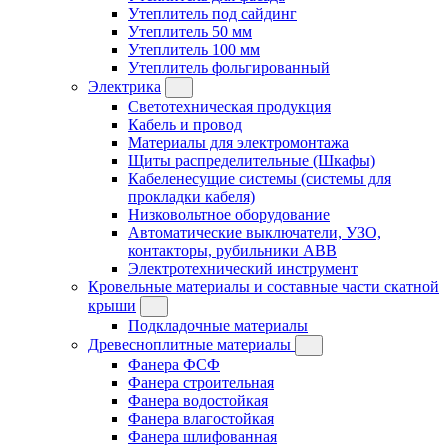
Утеплитель под сайдинг
Утеплитель 50 мм
Утеплитель 100 мм
Утеплитель фольгированный
Электрика
Светотехническая продукция
Кабель и провод
Материалы для электромонтажа
Щиты распределительные (Шкафы)
Кабеленесущие системы (системы для
прокладки кабеля)
Низковольтное оборудование
Автоматические выключатели, УЗО,
контакторы, рубильники ABB
Электротехнический инструмент
Кровельные материалы и составные части скатной
крыши
Подкладочные материалы
Древесноплитные материалы
Фанера ФСФ
Фанера строительная
Фанера водостойкая
Фанера влагостойкая
Фанера шлифованная