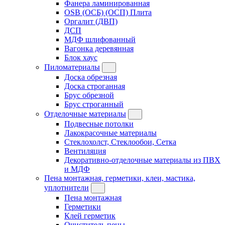
Фанера ламинированная
OSB (ОСБ) (ОСП) Плита
Оргалит (ДВП)
ДСП
МДФ шлифованный
Вагонка деревянная
Блок хаус
Пиломатериалы
Доска обрезная
Доска строганная
Брус обрезной
Брус строганный
Отделочные материалы
Подвесные потолки
Лакокрасочные материалы
Стеклохолст, Стеклообои, Сетка
Вентиляция
Декоративно-отделочные материалы из ПВХ
и МДФ
Пена монтажная, герметики, клеи, мастика,
уплотнители
Пена монтажная
Герметики
Клей герметик
Очиститель пены