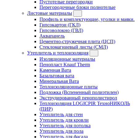
Пустотелые перегородки
Перегородочные блоки полнотелые
Листовые материалы
Профиль и комплектующие, уголки и маяки.
Гипсокартон (ГКЛ)
Гипсоволокно (ГВЛ)
Аквапанель
Цементно-стружечная плита (ЦСП)
Стекломагниевый листы (СМЛ)
Утеплитель и теплоизоляция
Изоляционные материалы
Пенопласт Knauf Therm
Каменная Вата
Базальтовая вата
Минеральная Вата
Теплоизоляционные плиты
Подложка (Вспененный полиэтилен)
Экструдированный пенополистирол
Теплоизоляция LOGICPIR ТехноНИКОЛЬ
(ПИР)
Утеплитель для стен
Утеплитель для кровли
Утеплитель для потолка
Утеплитель для пола
Утеплитель для фасада