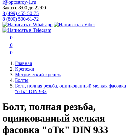
i@optostroy-1.ru
Заказ с 8:00 до 22:00
8 (499) 455-50-75
8 (800) 500-61-72
0
0
0
Главная
Крепежи
Метрический крепёж
Болты
Болт, полная резьба, оцинкованный мелкая фасовка
"оТк" DIN 933
Болт, полная резьба,
оцинкованный мелкая
фасовка "оТк" DIN 933