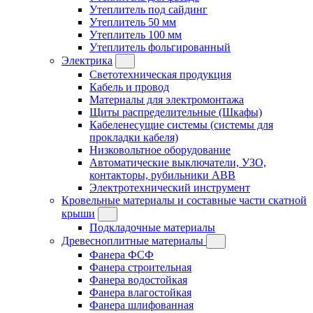
Утеплитель под сайдинг
Утеплитель 50 мм
Утеплитель 100 мм
Утеплитель фольгированный
Электрика
Светотехническая продукция
Кабель и провод
Материалы для электромонтажа
Щиты распределительные (Шкафы)
Кабеленесущие системы (системы для
прокладки кабеля)
Низковольтное оборудование
Автоматические выключатели, УЗО,
контакторы, рубильники ABB
Электротехнический инструмент
Кровельные материалы и составные части скатной
крыши
Подкладочные материалы
Древесноплитные материалы
Фанера ФСФ
Фанера строительная
Фанера водостойкая
Фанера влагостойкая
Фанера шлифованная