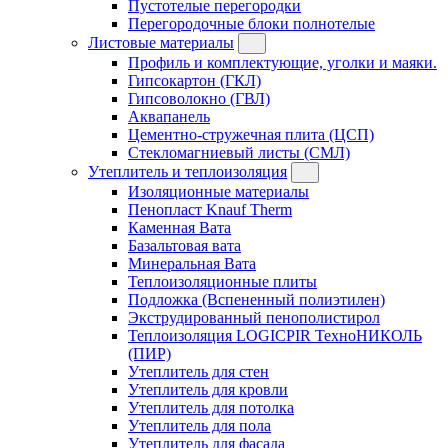
Пустотелые перегородки
Перегородочные блоки полнотелые
Листовые материалы
Профиль и комплектующие, уголки и маяки.
Гипсокартон (ГКЛ)
Гипсоволокно (ГВЛ)
Аквапанель
Цементно-стружечная плита (ЦСП)
Стекломагниевый листы (СМЛ)
Утеплитель и теплоизоляция
Изоляционные материалы
Пенопласт Knauf Therm
Каменная Вата
Базальтовая вата
Минеральная Вата
Теплоизоляционные плиты
Подложка (Вспененный полиэтилен)
Экструдированный пенополистирол
Теплоизоляция LOGICPIR ТехноНИКОЛЬ
(ПИР)
Утеплитель для стен
Утеплитель для кровли
Утеплитель для потолка
Утеплитель для пола
Утеплитель для фасада