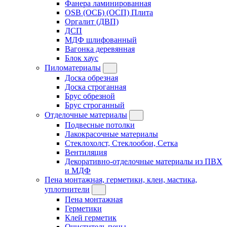
Фанера ламинированная
OSB (ОСБ) (ОСП) Плита
Оргалит (ДВП)
ДСП
МДФ шлифованный
Вагонка деревянная
Блок хаус
Пиломатериалы
Доска обрезная
Доска строганная
Брус обрезной
Брус строганный
Отделочные материалы
Подвесные потолки
Лакокрасочные материалы
Стеклохолст, Стеклообои, Сетка
Вентиляция
Декоративно-отделочные материалы из ПВХ
и МДФ
Пена монтажная, герметики, клеи, мастика,
уплотнители
Пена монтажная
Герметики
Клей герметик
Очиститель пены