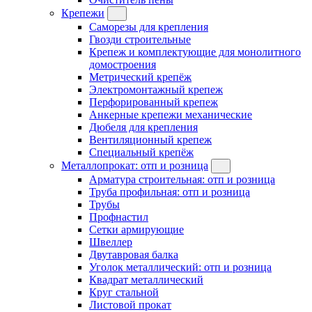
Крепежи
Саморезы для крепления
Гвозди строительные
Крепеж и комплектующие для монолитного
домостроения
Метрический крепёж
Электромонтажный крепеж
Перфорированный крепеж
Анкерные крепежи механические
Дюбеля для крепления
Вентиляционный крепеж
Специальный крепёж
Металлопрокат: отп и розница
Арматура строительная: отп и розница
Труба профильная: отп и розница
Трубы
Профнастил
Сетки армирующие
Швеллер
Двутавровая балка
Уголок металлический: отп и розница
Квадрат металлический
Круг стальной
Листовой прокат