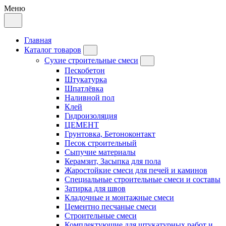
Меню
Главная
Каталог товаров
Сухие строительные смеси
Пескобетон
Штукатурка
Шпатлёвка
Наливной пол
Клей
Гидроизоляция
ЦЕМЕНТ
Грунтовка, Бетоноконтакт
Песок строительный
Сыпучие материалы
Керамзит, Засыпка для пола
Жаростойкие смеси для печей и каминов
Специальные строительные смеси и составы
Затирка для швов
Кладочные и монтажные смеси
Цементно песчаные смеси
Строительные смеси
Комплектующие для штукатурных работ и