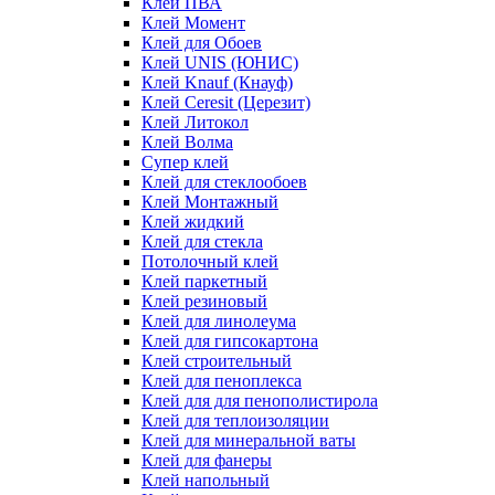
Клей ПВА
Клей Момент
Клей для Обоев
Клей UNIS (ЮНИС)
Клей Knauf (Кнауф)
Клей Ceresit (Церезит)
Клей Литокол
Клей Волма
Супер клей
Клей для стеклообоев
Клей Монтажный
Клей жидкий
Клей для стекла
Потолочный клей
Клей паркетный
Клей резиновый
Клей для линолеума
Клей для гипсокартона
Клей строительный
Клей для пеноплекса
Клей для для пенополистирола
Клей для теплоизоляции
Клей для минеральной ваты
Клей для фанеры
Клей напольный