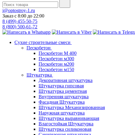
i@optostroy-1.ru
Заказ с 8:00 до 22:00
8 (499) 455-50-75
8 (800) 500-61-72
Сухие строительные смеси
Пескобетон
Пескобетон М 400
Пескобетон м300
Пескобетон м200
Пескобетон м150
Штукатурка
Декоративная штукатурка
Штукатурка гипсовая
Штукатурка цементная
Внутренняя штукатурка
Фасадная Штукатурка
Штукатурка Механизированная
Наружная штукатурка
Штукатурка выравнивающая
Влагостойкая Штукатурка
Штукатурка силиконовая
Санирующая штукатурка