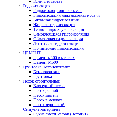
Клей для дерева
Гидроизоляция
Гидроизоляционные смеси
Гидроизоляция наплавляемая кровля
Битумная гидроизоляция
Жидкая гидроизоляция
Тепло-Гидро-Звукоизоляция
Самоклеящаяся гидроизоляция
Обмазочная гидроизоляция
Ленты для гидроизоляции
Полимерная гидроизоляция
ЦЕМЕНТ
Цемент м500 в мешках
Цемент М500
Грунтовка, Бетоноконтакт
Бетоноконтакт
Грунтовка
Песок строительный
Карьерный песок
Песок речной
Песок мытый
Песок в мешках
Песок зернистый
Сыпучие материалы
Сухие смеси Vetonit (Ветонит)