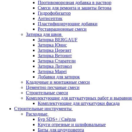
Противоморозная добавка в раствор
Смеси для ремонта и защиты бетона
Гидрофобизатор
Антисептик
Пластифицирующие добавки
Реставрационные смеси
Затирка для швов
Затирка BERGAUF
Затирка Юнис
Затирка Церезит
Затирка Ветонит
Затирка Старатели
Затирка Литокол
Затирка Mapei
Добавки для затирок
Кладочные и монтажные смеси
Цементно песчаные смеси
Строительные смеси
Комплектующие для штукатурных работ и выравни
Комплектующие для штукатурки фасада
Строительные инструменты
Расходные
Бур SDS+ / Свёрла
Круги отрезные и шлифовальные
Биты для шуруповерта