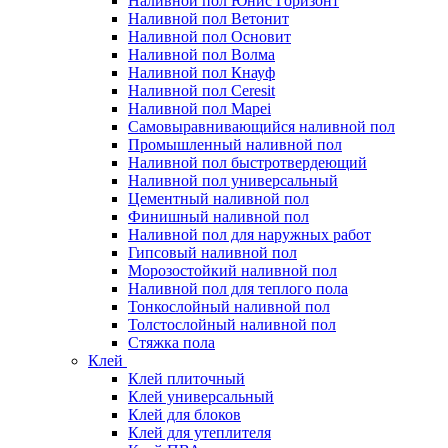
Наливной пол Юнис Горизонт
Наливной пол Ветонит
Наливной пол Основит
Наливной пол Волма
Наливной пол Кнауф
Наливной пол Ceresit
Наливной пол Mapei
Самовыравнивающийся наливной пол
Промышленный наливной пол
Наливной пол быстротвердеющий
Наливной пол универсальный
Цементный наливной пол
Финишный наливной пол
Наливной пол для наружных работ
Гипсовый наливной пол
Морозостойкий наливной пол
Наливной пол для теплого пола
Тонкослойный наливной пол
Толстослойный наливной пол
Стяжка пола
Клей
Клей плиточный
Клей универсальный
Клей для блоков
Клей для утеплителя