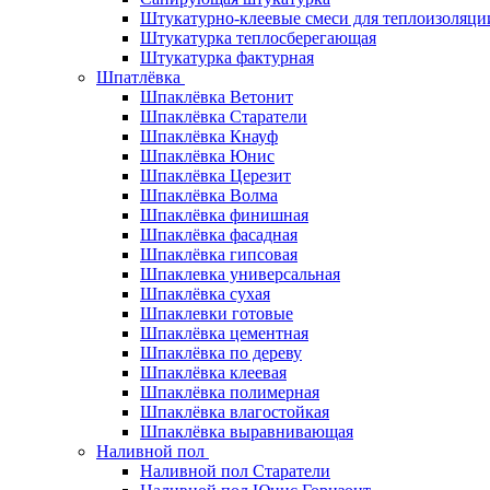
Штукатурно-клеевые смеси для теплоизоляци
Штукатурка теплосберегающая
Штукатурка фактурная
Шпатлёвка
Шпаклёвка Ветонит
Шпаклёвка Старатели
Шпаклёвка Кнауф
Шпаклёвка Юнис
Шпаклёвка Церезит
Шпаклёвка Волма
Шпаклёвка финишная
Шпаклёвка фасадная
Шпаклёвка гипсовая
Шпаклевка универсальная
Шпаклёвка сухая
Шпаклевки готовые
Шпаклёвка цементная
Шпаклёвка по дереву
Шпаклёвка клеевая
Шпаклёвка полимерная
Шпаклёвка влагостойкая
Шпаклёвка выравнивающая
Наливной пол
Наливной пол Старатели