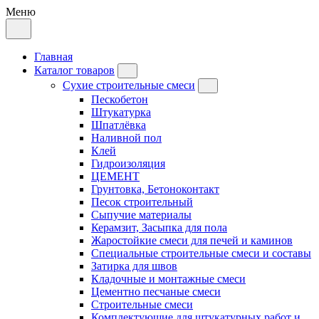
Меню
Главная
Каталог товаров
Сухие строительные смеси
Пескобетон
Штукатурка
Шпатлёвка
Наливной пол
Клей
Гидроизоляция
ЦЕМЕНТ
Грунтовка, Бетоноконтакт
Песок строительный
Сыпучие материалы
Керамзит, Засыпка для пола
Жаростойкие смеси для печей и каминов
Специальные строительные смеси и составы
Затирка для швов
Кладочные и монтажные смеси
Цементно песчаные смеси
Строительные смеси
Комплектующие для штукатурных работ и