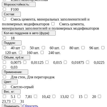
Морозостойкость:
F100
Состав:
Смесь цемента, минеральных заполненителей и
полимерных модификаторов
Смесь цемента,
минеральных заполнителей и полимерных модификаторов
Кол-во поддонов в авто (фура):
18
Поддон:
40 шт
50 шт.
60 шт.
80 шт.
96 шт.
120 шт.
160 шт.
240 шт.
Объем, куб.м:
0,0075
0,01125
0,015
0,01875
0,0225
0,03
Применение:
Для стен, Для перегородок
Цвет:
Светло-серый
Вес, кг:
5.1
7,81
10,42
13,02
15
20
23,73
31
Сбросить
Применить