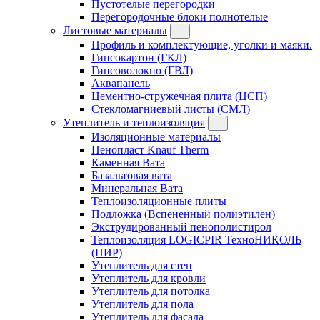
Пустотелые перегородки
Перегородочные блоки полнотелые
Листовые материалы
Профиль и комплектующие, уголки и маяки.
Гипсокартон (ГКЛ)
Гипсоволокно (ГВЛ)
Аквапанель
Цементно-стружечная плита (ЦСП)
Стекломагниевый листы (СМЛ)
Утеплитель и теплоизоляция
Изоляционные материалы
Пенопласт Knauf Therm
Каменная Вата
Базальтовая вата
Минеральная Вата
Теплоизоляционные плиты
Подложка (Вспененный полиэтилен)
Экструдированный пенополистирол
Теплоизоляция LOGICPIR ТехноНИКОЛЬ
(ПИР)
Утеплитель для стен
Утеплитель для кровли
Утеплитель для потолка
Утеплитель для пола
Утеплитель для фасада