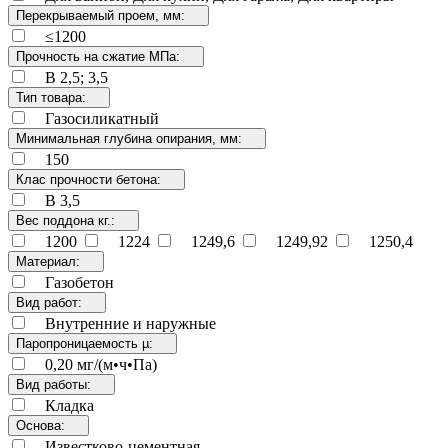
Перекрываемый проем, мм:
≤1200
Прочность на сжатие МПа:
В 2,5; 3,5
Тип товара:
Газосиликатный
Минимальная глубина опирания, мм:
150
Клас прочности бетона:
В 3,5
Вес поддона кг.:
1200
1224
1249,6
1249,92
1250,4
Материал:
Газобетон
Вид работ:
Внутренние и наружные
Паропроницаемость µ:
0,20 мг/(м•ч•Па)
Вид работы:
Кладка
Основа:
Известково-цементная