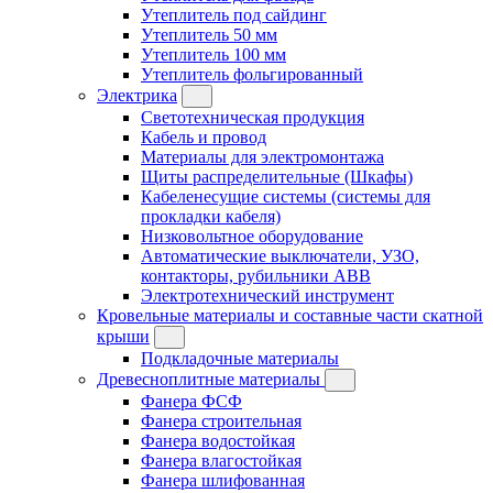
Утеплитель под сайдинг
Утеплитель 50 мм
Утеплитель 100 мм
Утеплитель фольгированный
Электрика
Светотехническая продукция
Кабель и провод
Материалы для электромонтажа
Щиты распределительные (Шкафы)
Кабеленесущие системы (системы для
прокладки кабеля)
Низковольтное оборудование
Автоматические выключатели, УЗО,
контакторы, рубильники ABB
Электротехнический инструмент
Кровельные материалы и составные части скатной
крыши
Подкладочные материалы
Древесноплитные материалы
Фанера ФСФ
Фанера строительная
Фанера водостойкая
Фанера влагостойкая
Фанера шлифованная