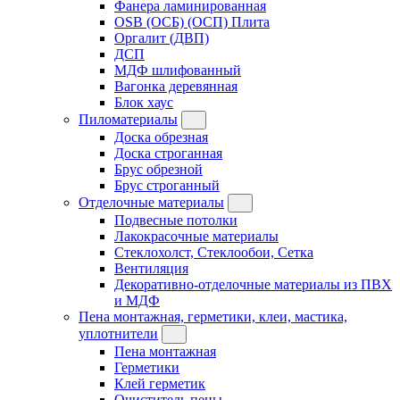
Фанера ламинированная
OSB (ОСБ) (ОСП) Плита
Оргалит (ДВП)
ДСП
МДФ шлифованный
Вагонка деревянная
Блок хаус
Пиломатериалы
Доска обрезная
Доска строганная
Брус обрезной
Брус строганный
Отделочные материалы
Подвесные потолки
Лакокрасочные материалы
Стеклохолст, Стеклообои, Сетка
Вентиляция
Декоративно-отделочные материалы из ПВХ
и МДФ
Пена монтажная, герметики, клеи, мастика,
уплотнители
Пена монтажная
Герметики
Клей герметик
Очиститель пены