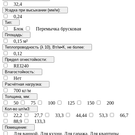
32,4
Усадка при высыхании (мм/м):
0,24
Тип:
Блок
Перемычка брусковая
Площадь:
0,15 м²
Теплопроводность (λ 10), Вт/м•К, не более:
0,12
Предел огнестойкости:
REI240
Влагостойкость:
Нет
Расчётная нагрузка:
700 кг/м
Толщина, мм:
50
75
100
125
150
200
Кол-во шт/м3:
22,2
27,7
33,3
44,44
53,3
66,7
88,9
133,3
Помещение:
Для ванной, Для кухни, Для гаража, Для квартиры