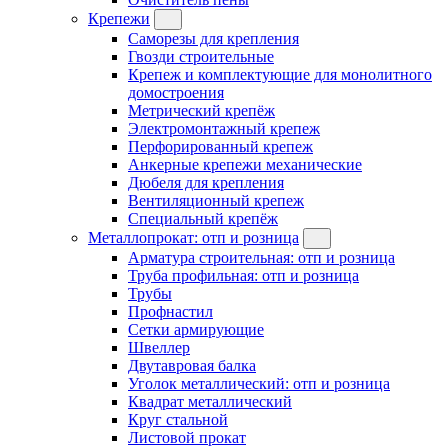
Крепежи
Саморезы для крепления
Гвозди строительные
Крепеж и комплектующие для монолитного
домостроения
Метрический крепёж
Электромонтажный крепеж
Перфорированный крепеж
Анкерные крепежи механические
Дюбеля для крепления
Вентиляционный крепеж
Специальный крепёж
Металлопрокат: отп и розница
Арматура строительная: отп и розница
Труба профильная: отп и розница
Трубы
Профнастил
Сетки армирующие
Швеллер
Двутавровая балка
Уголок металлический: отп и розница
Квадрат металлический
Круг стальной
Листовой прокат