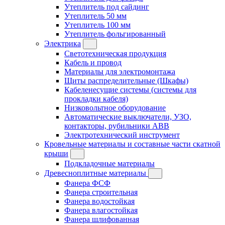
Утеплитель под сайдинг
Утеплитель 50 мм
Утеплитель 100 мм
Утеплитель фольгированный
Электрика
Светотехническая продукция
Кабель и провод
Материалы для электромонтажа
Щиты распределительные (Шкафы)
Кабеленесущие системы (системы для
прокладки кабеля)
Низковольтное оборудование
Автоматические выключатели, УЗО,
контакторы, рубильники ABB
Электротехнический инструмент
Кровельные материалы и составные части скатной
крыши
Подкладочные материалы
Древесноплитные материалы
Фанера ФСФ
Фанера строительная
Фанера водостойкая
Фанера влагостойкая
Фанера шлифованная