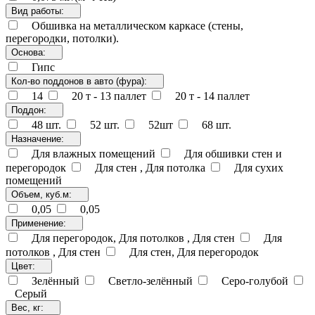
Вид работы:
Обшивка на металлическом каркасе (стены,
перегородки, потолки).
Основа:
Гипс
Кол-во поддонов в авто (фура):
14
20 т - 13 паллет
20 т - 14 паллет
Поддон:
48 шт.
52 шт.
52шт
68 шт.
Назначение:
Для влажных помещений
Для обшивки стен и
перегородок
Для стен , Для потолка
Для сухих
помещений
Объем, куб.м:
0,05
0,05
Применение:
Для перегородок, Для потолков , Для стен
Для
потолков , Для стен
Для стен, Для перегородок
Цвет:
Зелённый
Светло-зелённый
Серо-голубой
Серый
Вес, кг: