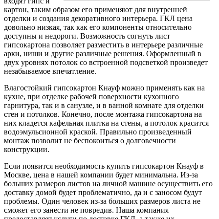
входят гипс и
картон, таким образом его применяют для внутренней
отделки и создания декоративного интерьера. ГКЛ цена
довольно низкая, так как его компоненты относительно
доступны и недороги. Возможность согнуть лист
гипсокартона позволяет разместить в интерьере различные
арки, ниши и другие различные решения. Оформленный в
двух уровнях потолок со встроенной подсветкой произведет
незабываемое впечатление.
Влагостойкий гипсокартон Кнауф можно применять как на
кухне, при отделке рабочей поверхности кухонного
гарнитура, так и в санузле, и в ванной комнате для отделки
стен и потолков. Конечно, после монтажа гипсокартона на
них кладется кафельная плитка на стены, а потолок красится
водоэмульсионной краской. Правильно произведенный
монтаж позволит не беспокоиться о долговечности
конструкции.
Если появится необходимость купить гипсокартон Кнауф в
Москве, цена в нашей компании будет минимальна. Из-за
больших размеров листов на личной машине осуществить его
доставку домой будет проблематично, да и с заносом будут
проблемы. Один человек из-за больших размеров листа не
сможет его занести не повредив. Наша компания
предоставляет услуги по доставке ГКЛ, а также их