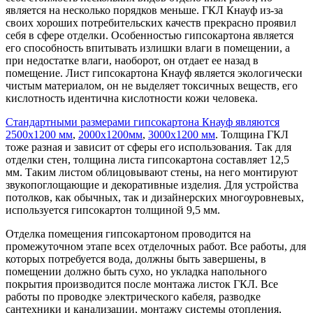
является на несколько порядков меньше. ГКЛ Кнауф из-за
своих хороших потребительских качеств прекрасно проявил
себя в сфере отделки. Особенностью гипсокартона является
его способность впитывать излишки влаги в помещении, а
при недостатке влаги, наоборот, он отдает ее назад в
помещение. Лист гипсокартона Кнауф является экологически
чистым материалом, он не выделяет токсичных веществ, его
кислотность идентична кислотности кожи человека.
Стандартными размерами гипсокартона Кнауф являются
2500х1200 мм
,
2000х1200мм
,
3000х1200 мм
. Толщина ГКЛ
тоже разная и зависит от сферы его использования. Так для
отделки стен, толщина листа гипсокартона составляет 12,5
мм. Таким листом облицовывают стены, на него монтируют
звукопоглощающие и декоративные изделия. Для устройства
потолков, как обычных, так и дизайнерских многоуровневых,
используется гипсокартон толщиной 9,5 мм.
Отделка помещения гипсокартоном проводится на
промежуточном этапе всех отделочных работ. Все работы, для
которых потребуется вода, должны быть завершены, в
помещении должно быть сухо, но укладка напольного
покрытия производится после монтажа листок ГКЛ. Все
работы по проводке электрического кабеля, разводке
сантехники и канализации, монтажу системы отопления,