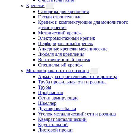
Крепежи
Саморезы для крепления
Гвозди строительные
Крепеж и комплектующие для монолитного
домостроения
Метрический крепёж
Электромонтажный крепеж
Перфорированный крепеж
Анкерные крепежи механические
Дюбеля для крепления
Вентиляционный крепеж
Специальный крепёж
Металлопрокат: отп и розница
Арматура строительная: отп и розница
Труба профильная: отп и розница
Трубы
Профнастил
Сетки армирующие
Швеллер
Двутавровая балка
Уголок металлический: отп и розница
Квадрат металлический
Круг стальной
Листовой прокат