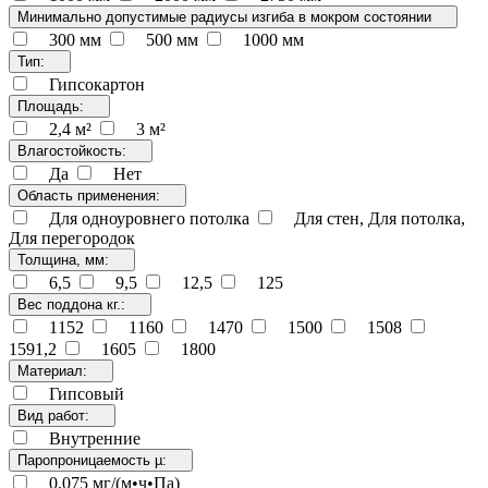
Минимально допустимые радиусы изгиба в мокром состоянии
300 мм
500 мм
1000 мм
Тип:
Гипсокартон
Площадь:
2,4 м²
3 м²
Влагостойкость:
Да
Нет
Область применения:
Для одноуровнего потолка
Для стен, Для потолка,
Для перегородок
Толщина, мм:
6,5
9,5
12,5
125
Вес поддона кг.:
1152
1160
1470
1500
1508
1591,2
1605
1800
Материал:
Гипсовый
Вид работ:
Внутренние
Паропроницаемость µ:
0,075 мг/(м•ч•Па)