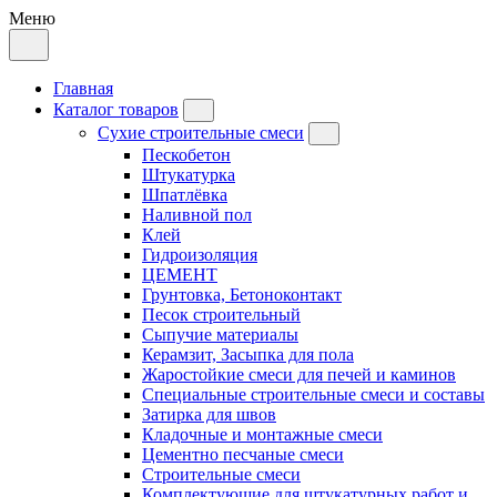
Меню
Главная
Каталог товаров
Сухие строительные смеси
Пескобетон
Штукатурка
Шпатлёвка
Наливной пол
Клей
Гидроизоляция
ЦЕМЕНТ
Грунтовка, Бетоноконтакт
Песок строительный
Сыпучие материалы
Керамзит, Засыпка для пола
Жаростойкие смеси для печей и каминов
Специальные строительные смеси и составы
Затирка для швов
Кладочные и монтажные смеси
Цементно песчаные смеси
Строительные смеси
Комплектующие для штукатурных работ и