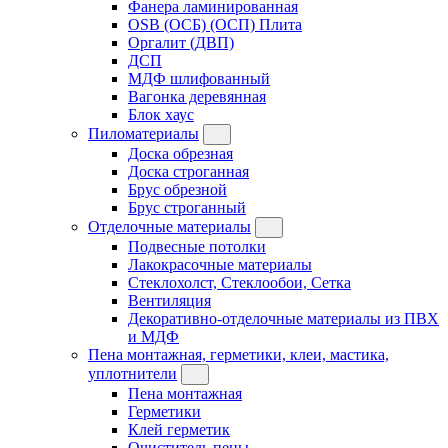
Фанера ламинированная
OSB (ОСБ) (ОСП) Плита
Оргалит (ДВП)
ДСП
МДФ шлифованный
Вагонка деревянная
Блок хаус
Пиломатериалы
Доска обрезная
Доска строганная
Брус обрезной
Брус строганный
Отделочные материалы
Подвесные потолки
Лакокрасочные материалы
Стеклохолст, Стеклообои, Сетка
Вентиляция
Декоративно-отделочные материалы из ПВХ
и МДФ
Пена монтажная, герметики, клеи, мастика,
уплотнители
Пена монтажная
Герметики
Клей герметик
Очиститель пены