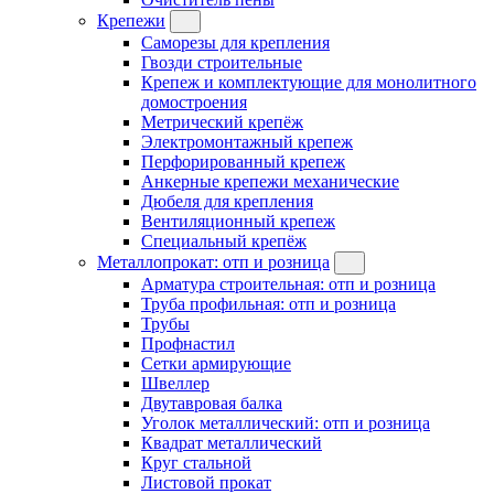
Крепежи
Саморезы для крепления
Гвозди строительные
Крепеж и комплектующие для монолитного
домостроения
Метрический крепёж
Электромонтажный крепеж
Перфорированный крепеж
Анкерные крепежи механические
Дюбеля для крепления
Вентиляционный крепеж
Специальный крепёж
Металлопрокат: отп и розница
Арматура строительная: отп и розница
Труба профильная: отп и розница
Трубы
Профнастил
Сетки армирующие
Швеллер
Двутавровая балка
Уголок металлический: отп и розница
Квадрат металлический
Круг стальной
Листовой прокат