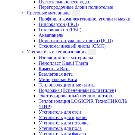
Пустотелые перегородки
Перегородочные блоки полнотелые
Листовые материалы
Профиль и комплектующие, уголки и маяки.
Гипсокартон (ГКЛ)
Гипсоволокно (ГВЛ)
Аквапанель
Цементно-стружечная плита (ЦСП)
Стекломагниевый листы (СМЛ)
Утеплитель и теплоизоляция
Изоляционные материалы
Пенопласт Knauf Therm
Каменная Вата
Базальтовая вата
Минеральная Вата
Теплоизоляционные плиты
Подложка (Вспененный полиэтилен)
Экструдированный пенополистирол
Теплоизоляция LOGICPIR ТехноНИКОЛЬ
(ПИР)
Утеплитель для стен
Утеплитель для кровли
Утеплитель для потолка
Утеплитель для пола
Утеплитель для фасада