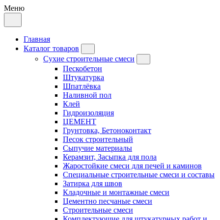
Меню
Главная
Каталог товаров
Сухие строительные смеси
Пескобетон
Штукатурка
Шпатлёвка
Наливной пол
Клей
Гидроизоляция
ЦЕМЕНТ
Грунтовка, Бетоноконтакт
Песок строительный
Сыпучие материалы
Керамзит, Засыпка для пола
Жаростойкие смеси для печей и каминов
Специальные строительные смеси и составы
Затирка для швов
Кладочные и монтажные смеси
Цементно песчаные смеси
Строительные смеси
Комплектующие для штукатурных работ и