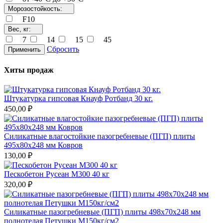
Морозостойкость:
F10
Вес, кг:
7
14
15
45
Сбросить
Применить
Хиты продаж
Штукатурка гипсовая Кнауф Ротбанд 30 кг.
450,00 ₽
Силикатные влагостойкие пазогребневые (ПГП) плиты
495х80х248 мм Ковров
130,00 ₽
Пескобетон Русеан М300 40 кг
320,00 ₽
Силикатные пазогребневые (ПГП) плиты 498х70х248 мм
полнотелая Петушки М150кг/см2