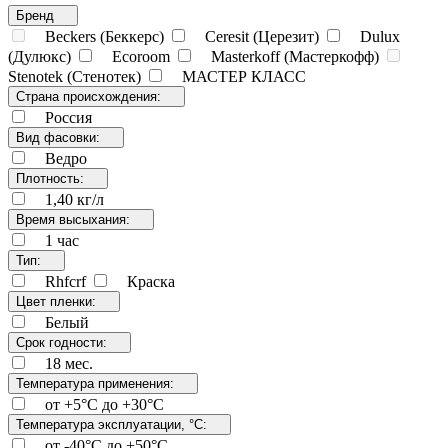
Бренд
Beckers (Беккерс)
Ceresit (Церезит)
Dulux
(Дулюкс)
Ecoroom
Masterkoff (Мастеркофф)
Stenotek (Стенотек)
МАСТЕР КЛАСС
Страна происхождения:
Россия
Вид фасовки:
Ведро
Плотность:
1,40 кг/л
Время высыхания:
1 час
Тип:
Rhfcrf
Краска
Цвет пленки:
Белый
Срок годности:
18 мес.
Температура применения:
от +5°C до +30°C
Температура эксплуатации, °С:
от -40°C до +50°C