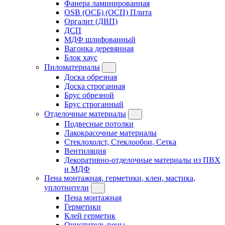
Фанера ламинированная
OSB (ОСБ) (ОСП) Плита
Оргалит (ДВП)
ДСП
МДФ шлифованный
Вагонка деревянная
Блок хаус
Пиломатериалы
Доска обрезная
Доска строганная
Брус обрезной
Брус строганный
Отделочные материалы
Подвесные потолки
Лакокрасочные материалы
Стеклохолст, Стеклообои, Сетка
Вентиляция
Декоративно-отделочные материалы из ПВХ
и МДФ
Пена монтажная, герметики, клеи, мастика,
уплотнители
Пена монтажная
Герметики
Клей герметик
Очиститель пены