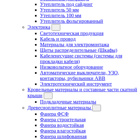
Утеплитель под сайдинг
Утеплитель 50 мм
Утеплитель 100 мм
Утеплитель фольгированный
Электрика
Светотехническая продукция
Кабель и провод
Материалы для электромонтажа
Щиты распределительные (Шкафы)
Кабеленесущие системы (системы для
прокладки кабеля)
Низковольтное оборудование
Автоматические выключатели, УЗО,
контакторы, рубильники ABB
Электротехнический инструмент
Кровельные материалы и составные части скатной
крыши
Подкладочные материалы
Древесноплитные материалы
Фанера ФСФ
Фанера строительная
Фанера водостойкая
Фанера влагостойкая
Фанера шлифованная