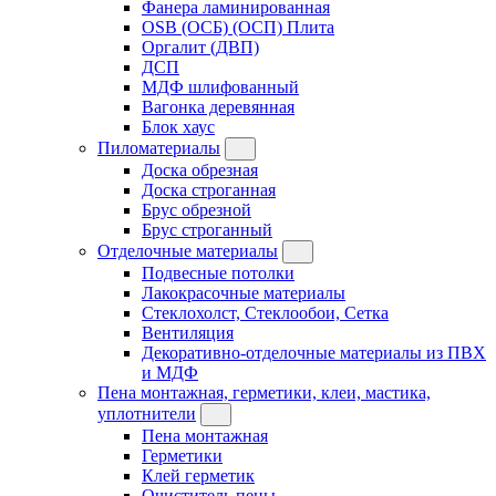
Фанера ламинированная
OSB (ОСБ) (ОСП) Плита
Оргалит (ДВП)
ДСП
МДФ шлифованный
Вагонка деревянная
Блок хаус
Пиломатериалы
Доска обрезная
Доска строганная
Брус обрезной
Брус строганный
Отделочные материалы
Подвесные потолки
Лакокрасочные материалы
Стеклохолст, Стеклообои, Сетка
Вентиляция
Декоративно-отделочные материалы из ПВХ
и МДФ
Пена монтажная, герметики, клеи, мастика,
уплотнители
Пена монтажная
Герметики
Клей герметик
Очиститель пены