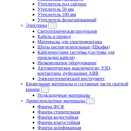
Утеплитель под сайдинг
Утеплитель 50 мм
Утеплитель 100 мм
Утеплитель фольгированный
Электрика
Светотехническая продукция
Кабель и провод
Материалы для электромонтажа
Щиты распределительные (Шкафы)
Кабеленесущие системы (системы для
прокладки кабеля)
Низковольтное оборудование
Автоматические выключатели, УЗО,
контакторы, рубильники ABB
Электротехнический инструмент
Кровельные материалы и составные части скатной
крыши
Подкладочные материалы
Древесноплитные материалы
Фанера ФСФ
Фанера строительная
Фанера водостойкая
Фанера влагостойкая
Фанера шлифованная