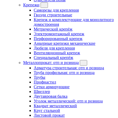
Крепежи
Саморезы для крепления
Гвозди строительные
Крепеж и комплектующие для монолитного
домостроения
Метрический крепёж
Электромонтажный крепеж
Перфорированный крепеж
Анкерные крепежи механические
Дюбеля для крепления
Вентиляционный крепеж
Специальный крепёж
Металлопрокат: отп и розница
Арматура строительная: отп и розница
Труба профильная: отп и розница
Трубы
Профнастил
Сетки армирующие
Швеллер
Двутавровая балка
Уголок металлический: отп и розница
Квадрат металлический
Круг стальной
Листовой прокат