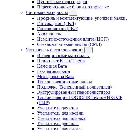
Пустотелые перегородки
Перегородочные блоки полнотелые
Листовые материалы
Профиль и комплектующие, уголки и маяки.
Гипсокартон (ГКЛ)
Гипсоволокно (ГВЛ)
Аквапанель
Цементно-стружечная плита (ЦСП)
Стекломагниевый листы (СМЛ)
Утеплитель и теплоизоляция
Изоляционные материалы
Пенопласт Knauf Therm
Каменная Вата
Базальтовая вата
Минеральная Вата
Теплоизоляционные плиты
Подложка (Вспененный полиэтилен)
Экструдированный пенополистирол
Теплоизоляция LOGICPIR ТехноНИКОЛЬ
(ПИР)
Утеплитель для стен
Утеплитель для кровли
Утеплитель для потолка
Утеплитель для пола
Утеплитель для фасада