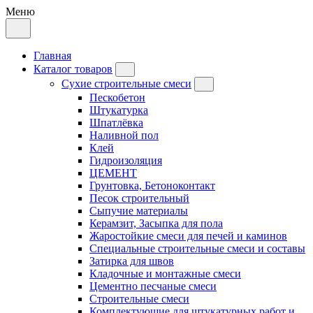
Меню
Главная
Каталог товаров
Сухие строительные смеси
Пескобетон
Штукатурка
Шпатлёвка
Наливной пол
Клей
Гидроизоляция
ЦЕМЕНТ
Грунтовка, Бетоноконтакт
Песок строительный
Сыпучие материалы
Керамзит, Засыпка для пола
Жаростойкие смеси для печей и каминов
Специальные строительные смеси и составы
Затирка для швов
Кладочные и монтажные смеси
Цементно песчаные смеси
Строительные смеси
Комплектующие для штукатурных работ и