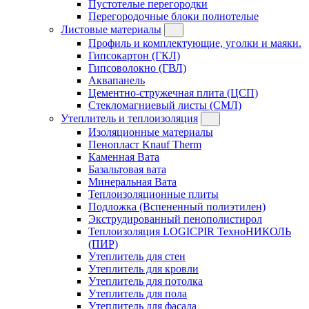
Пустотелые перегородки
Перегородочные блоки полнотелые
Листовые материалы
Профиль и комплектующие, уголки и маяки.
Гипсокартон (ГКЛ)
Гипсоволокно (ГВЛ)
Аквапанель
Цементно-стружечная плита (ЦСП)
Стекломагниевый листы (СМЛ)
Утеплитель и теплоизоляция
Изоляционные материалы
Пенопласт Knauf Therm
Каменная Вата
Базальтовая вата
Минеральная Вата
Теплоизоляционные плиты
Подложка (Вспененный полиэтилен)
Экструдированный пенополистирол
Теплоизоляция LOGICPIR ТехноНИКОЛЬ
(ПИР)
Утеплитель для стен
Утеплитель для кровли
Утеплитель для потолка
Утеплитель для пола
Утеплитель для фасада