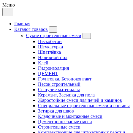
Меню
Главная
Каталог товаров
Сухие строительные смеси
Пескобетон
Штукатурка
Шпатлёвка
Наливной пол
Клей
Гидроизоляция
ЦЕМЕНТ
Грунтовка, Бетоноконтакт
Песок строительный
Сыпучие материалы
Керамзит, Засыпка для пола
Жаростойкие смеси для печей и каминов
Специальные строительные смеси и составы
Затирка для швов
Кладочные и монтажные смеси
Цементно песчаные смеси
Строительные смеси
Комплектующие для штукатурных работ и