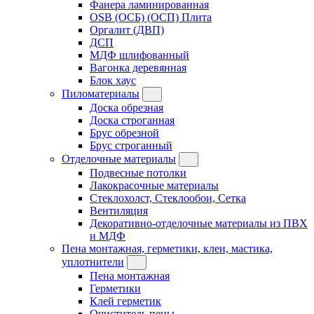
Фанера ламинированная
OSB (ОСБ) (ОСП) Плита
Оргалит (ДВП)
ДСП
МДФ шлифованный
Вагонка деревянная
Блок хаус
Пиломатериалы
Доска обрезная
Доска строганная
Брус обрезной
Брус строганный
Отделочные материалы
Подвесные потолки
Лакокрасочные материалы
Стеклохолст, Стеклообои, Сетка
Вентиляция
Декоративно-отделочные материалы из ПВХ
и МДФ
Пена монтажная, герметики, клеи, мастика,
уплотнители
Пена монтажная
Герметики
Клей герметик
Очиститель пены