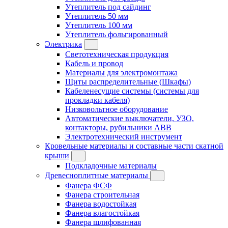
Утеплитель под сайдинг
Утеплитель 50 мм
Утеплитель 100 мм
Утеплитель фольгированный
Электрика
Светотехническая продукция
Кабель и провод
Материалы для электромонтажа
Щиты распределительные (Шкафы)
Кабеленесущие системы (системы для
прокладки кабеля)
Низковольтное оборудование
Автоматические выключатели, УЗО,
контакторы, рубильники ABB
Электротехнический инструмент
Кровельные материалы и составные части скатной
крыши
Подкладочные материалы
Древесноплитные материалы
Фанера ФСФ
Фанера строительная
Фанера водостойкая
Фанера влагостойкая
Фанера шлифованная