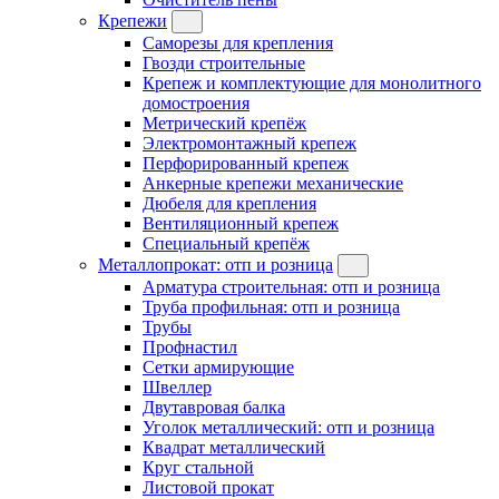
Крепежи
Саморезы для крепления
Гвозди строительные
Крепеж и комплектующие для монолитного
домостроения
Метрический крепёж
Электромонтажный крепеж
Перфорированный крепеж
Анкерные крепежи механические
Дюбеля для крепления
Вентиляционный крепеж
Специальный крепёж
Металлопрокат: отп и розница
Арматура строительная: отп и розница
Труба профильная: отп и розница
Трубы
Профнастил
Сетки армирующие
Швеллер
Двутавровая балка
Уголок металлический: отп и розница
Квадрат металлический
Круг стальной
Листовой прокат