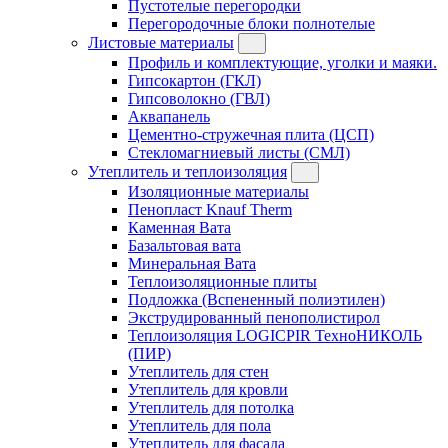
Пустотелые перегородки
Перегородочные блоки полнотелые
Листовые материалы
Профиль и комплектующие, уголки и маяки.
Гипсокартон (ГКЛ)
Гипсоволокно (ГВЛ)
Аквапанель
Цементно-стружечная плита (ЦСП)
Стекломагниевый листы (СМЛ)
Утеплитель и теплоизоляция
Изоляционные материалы
Пенопласт Knauf Therm
Каменная Вата
Базальтовая вата
Минеральная Вата
Теплоизоляционные плиты
Подложка (Вспененный полиэтилен)
Экструдированный пенополистирол
Теплоизоляция LOGICPIR ТехноНИКОЛЬ
(ПИР)
Утеплитель для стен
Утеплитель для кровли
Утеплитель для потолка
Утеплитель для пола
Утеплитель для фасада