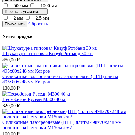
500 мм
1000 мм
Высота в упаковке:
2 мм
2,5 мм
Сбросить
Применить
Хиты продаж
Штукатурка гипсовая Кнауф Ротбанд 30 кг.
450,00 ₽
Силикатные влагостойкие пазогребневые (ПГП) плиты
495х80х248 мм Ковров
130,00 ₽
Пескобетон Русеан М300 40 кг
320,00 ₽
Силикатные пазогребневые (ПГП) плиты 498х70х248 мм
полнотелая Петушки М150кг/см2
100,00 ₽