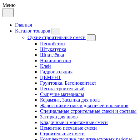
Меню
Главная
Каталог товаров
Сухие строительные смеси
Пескобетон
Штукатурка
Шпатлёвка
Наливной пол
Клей
Гидроизоляция
ЦЕМЕНТ
Грунтовка, Бетоноконтакт
Песок строительный
Сыпучие материалы
Керамзит, Засыпка для пола
Жаростойкие смеси для печей и каминов
Специальные строительные смеси и составы
Затирка для швов
Кладочные и монтажные смеси
Цементно песчаные смеси
Строительные смеси
Комплектующие для штукатурных работ и