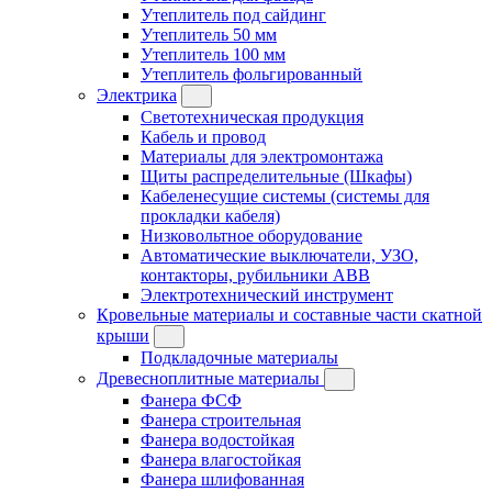
Утеплитель под сайдинг
Утеплитель 50 мм
Утеплитель 100 мм
Утеплитель фольгированный
Электрика
Светотехническая продукция
Кабель и провод
Материалы для электромонтажа
Щиты распределительные (Шкафы)
Кабеленесущие системы (системы для
прокладки кабеля)
Низковольтное оборудование
Автоматические выключатели, УЗО,
контакторы, рубильники ABB
Электротехнический инструмент
Кровельные материалы и составные части скатной
крыши
Подкладочные материалы
Древесноплитные материалы
Фанера ФСФ
Фанера строительная
Фанера водостойкая
Фанера влагостойкая
Фанера шлифованная