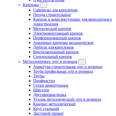
Крепежи
Саморезы для крепления
Гвозди строительные
Крепеж и комплектующие для монолитного
домостроения
Метрический крепёж
Электромонтажный крепеж
Перфорированный крепеж
Анкерные крепежи механические
Дюбеля для крепления
Вентиляционный крепеж
Специальный крепёж
Металлопрокат: отп и розница
Арматура строительная: отп и розница
Труба профильная: отп и розница
Трубы
Профнастил
Сетки армирующие
Швеллер
Двутавровая балка
Уголок металлический: отп и розница
Квадрат металлический
Круг стальной
Листовой прокат