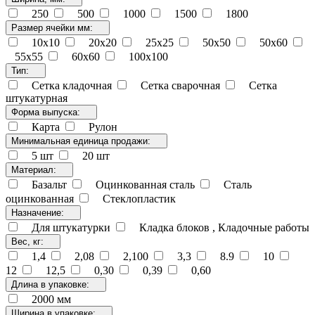
250
500
1000
1500
1800
Размер ячейки мм:
10х10
20х20
25х25
50х50
50х60
55х55
60х60
100х100
Тип:
Сетка кладочная
Сетка сварочная
Сетка
штукатурная
Форма выпуска:
Карта
Рулон
Минимальная единица продажи:
5 шт
20 шт
Материал:
Базальт
Оцинкованная сталь
Сталь
оцинкованная
Стеклопластик
Назначение:
Для штукатурки
Кладка блоков , Кладочные работы
Вес, кг:
1,4
2,08
2,100
3,3
8.9
10
12
12,5
0,30
0,39
0,60
Длина в упаковке:
2000 мм
Ширина в упаковке: