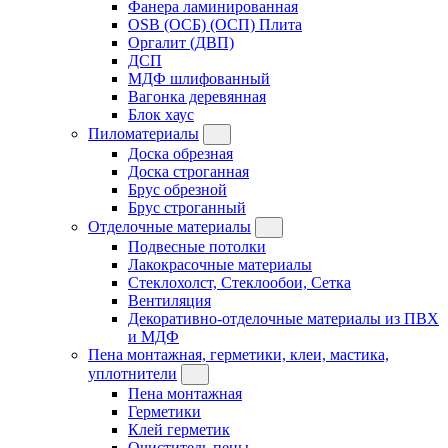
Фанера ламинированная
OSB (ОСБ) (ОСП) Плита
Оргалит (ДВП)
ДСП
МДФ шлифованный
Вагонка деревянная
Блок хаус
Пиломатериалы
Доска обрезная
Доска строганная
Брус обрезной
Брус строганный
Отделочные материалы
Подвесные потолки
Лакокрасочные материалы
Стеклохолст, Стеклообои, Сетка
Вентиляция
Декоративно-отделочные материалы из ПВХ
и МДФ
Пена монтажная, герметики, клеи, мастика,
уплотнители
Пена монтажная
Герметики
Клей герметик
Очиститель пены