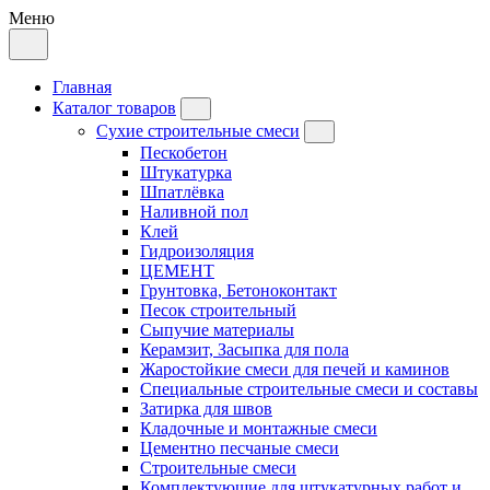
Меню
Главная
Каталог товаров
Сухие строительные смеси
Пескобетон
Штукатурка
Шпатлёвка
Наливной пол
Клей
Гидроизоляция
ЦЕМЕНТ
Грунтовка, Бетоноконтакт
Песок строительный
Сыпучие материалы
Керамзит, Засыпка для пола
Жаростойкие смеси для печей и каминов
Специальные строительные смеси и составы
Затирка для швов
Кладочные и монтажные смеси
Цементно песчаные смеси
Строительные смеси
Комплектующие для штукатурных работ и