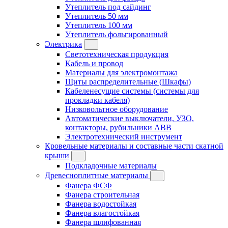
Утеплитель под сайдинг
Утеплитель 50 мм
Утеплитель 100 мм
Утеплитель фольгированный
Электрика
Светотехническая продукция
Кабель и провод
Материалы для электромонтажа
Щиты распределительные (Шкафы)
Кабеленесущие системы (системы для
прокладки кабеля)
Низковольтное оборудование
Автоматические выключатели, УЗО,
контакторы, рубильники ABB
Электротехнический инструмент
Кровельные материалы и составные части скатной
крыши
Подкладочные материалы
Древесноплитные материалы
Фанера ФСФ
Фанера строительная
Фанера водостойкая
Фанера влагостойкая
Фанера шлифованная