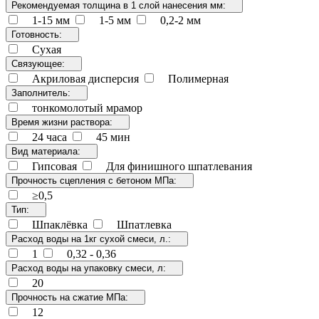
Рекомендуемая толщина в 1 слой нанесения мм:
1-15 мм
1-5 мм
0,2-2 мм
Готовность:
Сухая
Связующее:
Акриловая дисперсия
Полимерная
Заполнитель:
тонкомолотый мрамор
Время жизни раствора:
24 часа
45 мин
Вид материала:
Гипсовая
Для финишного шпатлевания
Прочность сцепления с бетоном МПа:
≥0,5
Тип:
Шпаклёвка
Шпатлевка
Расход воды на 1кг сухой смеси, л.:
1
0,32 - 0,36
Расход воды на упаковку смеси, л:
20
Прочность на сжатие МПа:
12