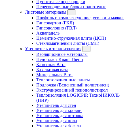
Пустотелые перегородки
Перегородочные блоки полнотелые
Листовые материалы
Профиль и комплектующие, уголки и маяки.
Гипсокартон (ГКЛ)
Гипсоволокно (ГВЛ)
Аквапанель
Цементно-стружечная плита (ЦСП)
Стекломагниевый листы (СМЛ)
Утеплитель и теплоизоляция
Изоляционные материалы
Пенопласт Knauf Therm
Каменная Вата
Базальтовая вата
Минеральная Вата
Теплоизоляционные плиты
Подложка (Вспененный полиэтилен)
Экструдированный пенополистирол
Теплоизоляция LOGICPIR ТехноНИКОЛЬ
(ПИР)
Утеплитель для стен
Утеплитель для кровли
Утеплитель для потолка
Утеплитель для пола
Утеплитель для фасада