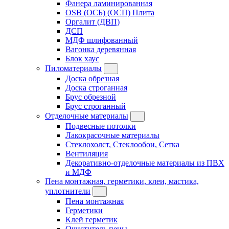
Фанера ламинированная
OSB (ОСБ) (ОСП) Плита
Оргалит (ДВП)
ДСП
МДФ шлифованный
Вагонка деревянная
Блок хаус
Пиломатериалы
Доска обрезная
Доска строганная
Брус обрезной
Брус строганный
Отделочные материалы
Подвесные потолки
Лакокрасочные материалы
Стеклохолст, Стеклообои, Сетка
Вентиляция
Декоративно-отделочные материалы из ПВХ
и МДФ
Пена монтажная, герметики, клеи, мастика,
уплотнители
Пена монтажная
Герметики
Клей герметик
Очиститель пены