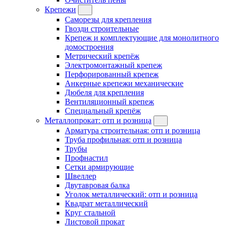
Крепежи
Саморезы для крепления
Гвозди строительные
Крепеж и комплектующие для монолитного
домостроения
Метрический крепёж
Электромонтажный крепеж
Перфорированный крепеж
Анкерные крепежи механические
Дюбеля для крепления
Вентиляционный крепеж
Специальный крепёж
Металлопрокат: отп и розница
Арматура строительная: отп и розница
Труба профильная: отп и розница
Трубы
Профнастил
Сетки армирующие
Швеллер
Двутавровая балка
Уголок металлический: отп и розница
Квадрат металлический
Круг стальной
Листовой прокат