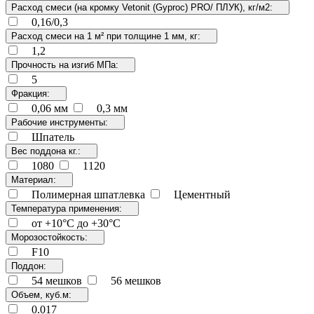
Расход смеси (на кромку Vetonit (Gyproc) PRO/ ПЛУК), кг/м2:
0,16/0,3
Расход смеси на 1 м² при толщине 1 мм, кг:
1,2
Прочность на изгиб МПа:
5
Фракция:
0,06 мм
0,3 мм
Рабочие инструменты:
Шпатель
Вес поддона кг.:
1080
1120
Материал:
Полимерная шпатлевка
Цементный
Температура применения:
от +10°C до +30°C
Морозостойкость:
F10
Поддон:
54 мешков
56 мешков
Объем, куб.м:
0.017