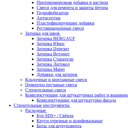
Противоморозная добавка в раствор
Смеси для ремонта и защиты бетона
Гидрофобизатор
Антисептик
Пластифицирующие добавки
Реставрационные смеси
Затирка для швов
Затирка BERGAUF
Затирка Юнис
Затирка Церезит
Затирка Ветонит
Затирка Старатели
Затирка Литокол
Затирка Mapei
Добавки для затирок
Кладочные и монтажные смеси
Цементно песчаные смеси
Строительные смеси
Комплектующие для штукатурных работ и выравни
Комплектующие для штукатурки фасада
Строительные инструменты
Расходные
Бур SDS+ / Свёрла
Круги отрезные и шлифовальные
Биты для шуруповерта