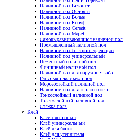
Наливной пол Юнис Горизонт
Наливной пол Ветонит
Наливной пол Основит
Наливной пол Волма
Наливной пол Кнауф
Наливной пол Ceresit
Наливной пол Mapei
Самовыравнивающийся наливной пол
Промышленный наливной пол
Наливной пол быстротвердеющий
Наливной пол универсальный
Цементный наливной пол
Финишный наливной пол
Наливной пол для наружных работ
Гипсовый наливной пол
Морозостойкий наливной пол
Наливной пол для теплого пола
Тонкослойный наливной пол
Толстослойный наливной пол
Стяжка пола
Клей
Клей плиточный
Клей универсальный
Клей для блоков
Клей для утеплителя