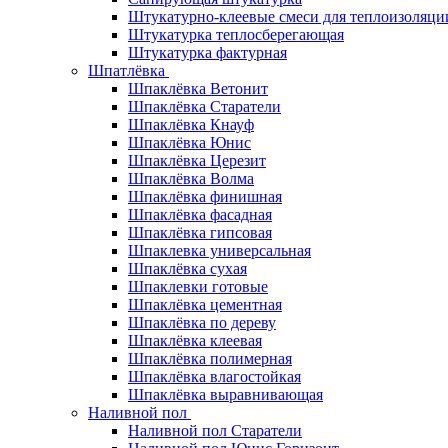
Штукатурно-клеевые смеси для теплоизоляци
Штукатурка теплосберегающая
Штукатурка фактурная
Шпатлёвка
Шпаклёвка Ветонит
Шпаклёвка Старатели
Шпаклёвка Кнауф
Шпаклёвка Юнис
Шпаклёвка Церезит
Шпаклёвка Волма
Шпаклёвка финишная
Шпаклёвка фасадная
Шпаклёвка гипсовая
Шпаклевка универсальная
Шпаклёвка сухая
Шпаклевки готовые
Шпаклёвка цементная
Шпаклёвка по дереву
Шпаклёвка клеевая
Шпаклёвка полимерная
Шпаклёвка влагостойкая
Шпаклёвка выравнивающая
Наливной пол
Наливной пол Старатели