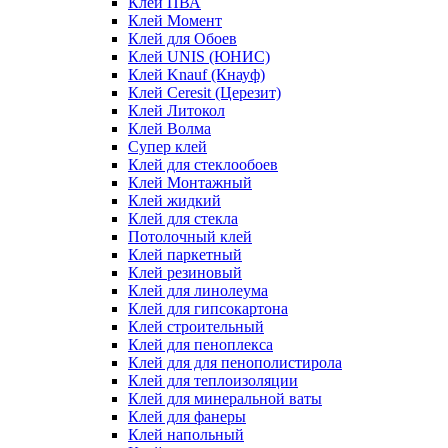
Клей ПВА
Клей Момент
Клей для Обоев
Клей UNIS (ЮНИС)
Клей Knauf (Кнауф)
Клей Ceresit (Церезит)
Клей Литокол
Клей Волма
Супер клей
Клей для стеклообоев
Клей Монтажный
Клей жидкий
Клей для стекла
Потолочный клей
Клей паркетный
Клей резиновый
Клей для линолеума
Клей для гипсокартона
Клей строительный
Клей для пеноплекса
Клей для для пенополистирола
Клей для теплоизоляции
Клей для минеральной ваты
Клей для фанеры
Клей напольный