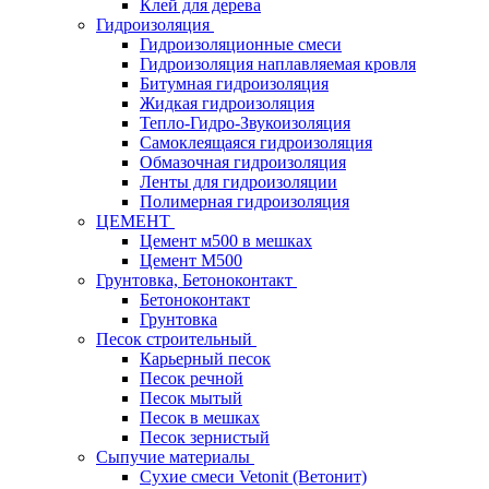
Клей для дерева
Гидроизоляция
Гидроизоляционные смеси
Гидроизоляция наплавляемая кровля
Битумная гидроизоляция
Жидкая гидроизоляция
Тепло-Гидро-Звукоизоляция
Самоклеящаяся гидроизоляция
Обмазочная гидроизоляция
Ленты для гидроизоляции
Полимерная гидроизоляция
ЦЕМЕНТ
Цемент м500 в мешках
Цемент М500
Грунтовка, Бетоноконтакт
Бетоноконтакт
Грунтовка
Песок строительный
Карьерный песок
Песок речной
Песок мытый
Песок в мешках
Песок зернистый
Сыпучие материалы
Сухие смеси Vetonit (Ветонит)