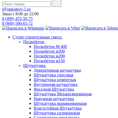
i@optostroy-1.ru
Заказ с 8:00 до 22:00
8 (499) 455-50-75
8 (800) 500-61-72
Сухие строительные смеси
Пескобетон
Пескобетон М 400
Пескобетон м300
Пескобетон м200
Пескобетон м150
Штукатурка
Декоративная штукатурка
Штукатурка гипсовая
Штукатурка цементная
Внутренняя штукатурка
Фасадная Штукатурка
Штукатурка Механизированная
Наружная штукатурка
Штукатурка выравнивающая
Влагостойкая Штукатурка
Штукатурка силиконовая
Санирующая штукатурка