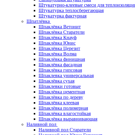
Штукатурно-клеевые смеси для теплоизоляци
Штукатурка теплосберегающая
Штукатурка фактурная
Шпатлёвка
Шпаклёвка Ветонит
Шпаклёвка Старатели
Шпаклёвка Кнауф
Шпаклёвка Юнис
Шпаклёвка Церезит
Шпаклёвка Волма
Шпаклёвка финишная
Шпаклёвка фасадная
Шпаклёвка гипсовая
Шпаклевка универсальная
Шпаклёвка сухая
Шпаклевки готовые
Шпаклёвка цементная
Шпаклёвка по дереву
Шпаклёвка клеевая
Шпаклёвка полимерная
Шпаклёвка влагостойкая
Шпаклёвка выравнивающая
Наливной пол
Наливной пол Старатели