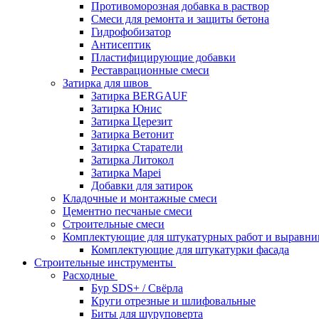
Противоморозная добавка в раствор
Смеси для ремонта и защиты бетона
Гидрофобизатор
Антисептик
Пластифицирующие добавки
Реставрационные смеси
Затирка для швов
Затирка BERGAUF
Затирка Юнис
Затирка Церезит
Затирка Ветонит
Затирка Старатели
Затирка Литокол
Затирка Mapei
Добавки для затирок
Кладочные и монтажные смеси
Цементно песчаные смеси
Строительные смеси
Комплектующие для штукатурных работ и выравни
Комплектующие для штукатурки фасада
Строительные инструменты
Расходные
Бур SDS+ / Свёрла
Круги отрезные и шлифовальные
Биты для шуруповерта