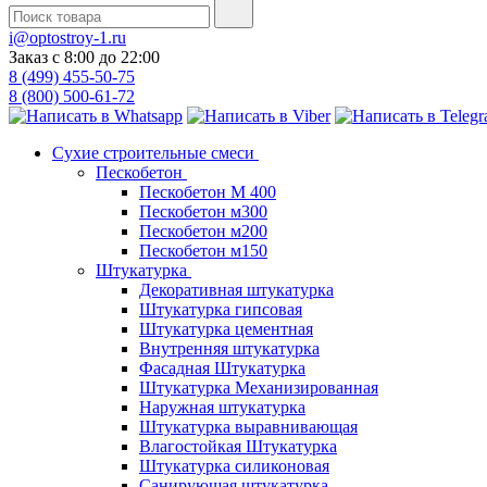
i@optostroy-1.ru
Заказ с 8:00 до 22:00
8 (499) 455-50-75
8 (800) 500-61-72
Сухие строительные смеси
Пескобетон
Пескобетон М 400
Пескобетон м300
Пескобетон м200
Пескобетон м150
Штукатурка
Декоративная штукатурка
Штукатурка гипсовая
Штукатурка цементная
Внутренняя штукатурка
Фасадная Штукатурка
Штукатурка Механизированная
Наружная штукатурка
Штукатурка выравнивающая
Влагостойкая Штукатурка
Штукатурка силиконовая
Санирующая штукатурка