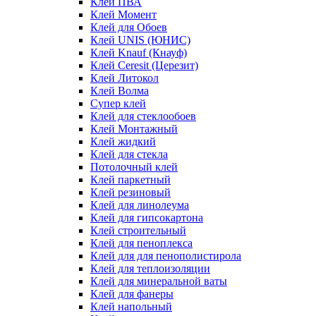
Клей ПВА
Клей Момент
Клей для Обоев
Клей UNIS (ЮНИС)
Клей Knauf (Кнауф)
Клей Ceresit (Церезит)
Клей Литокол
Клей Волма
Супер клей
Клей для стеклообоев
Клей Монтажный
Клей жидкий
Клей для стекла
Потолочный клей
Клей паркетный
Клей резиновый
Клей для линолеума
Клей для гипсокартона
Клей строительный
Клей для пеноплекса
Клей для для пенополистирола
Клей для теплоизоляции
Клей для минеральной ваты
Клей для фанеры
Клей напольный