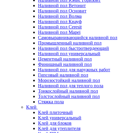
Наливной пол Юнис Горизонт
Наливной пол Ветонит
Наливной пол Основит
Наливной пол Волма
Наливной пол Кнауф
Наливной пол Ceresit
Наливной пол Mapei
Самовыравнивающийся наливной пол
Промышленный наливной пол
Наливной пол быстротвердеющий
Наливной пол универсальный
Цементный наливной пол
Финишный наливной пол
Наливной пол для наружных работ
Гипсовый наливной пол
Морозостойкий наливной пол
Наливной пол для теплого пола
Тонкослойный наливной пол
Толстослойный наливной пол
Стяжка пола
Клей
Клей плиточный
Клей универсальный
Клей для блоков
Клей для утеплителя