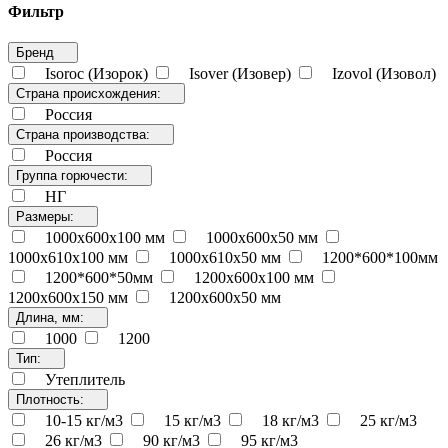
Фильтр
Бренд
Isoroc (Изорок)
Isover (Изовер)
Izovol (Изовол)
Страна происхождения:
Россия
Страна производства:
Россия
Группа горючести:
НГ
Размеры:
1000x600x100 мм
1000x600x50 мм
1000x610x100 мм
1000x610x50 мм
1200*600*100мм
1200*600*50мм
1200x600x100 мм
1200x600x150 мм
1200x600x50 мм
Длина, мм:
1000
1200
Тип:
Утеплитель
Плотность:
10-15 кг/м3
15 кг/м3
18 кг/м3
25 кг/м3
26 кг/м3
90 кг/м3
95 кг/м3