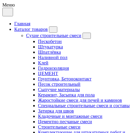
Меню
Главная
Каталог товаров
Сухие строительные смеси
Пескобетон
Штукатурка
Шпатлёвка
Наливной пол
Клей
Гидроизоляция
ЦЕМЕНТ
Грунтовка, Бетоноконтакт
Песок строительный
Сыпучие материалы
Керамзит, Засыпка для пола
Жаростойкие смеси для печей и каминов
Специальные строительные смеси и составы
Затирка для швов
Кладочные и монтажные смеси
Цементно песчаные смеси
Строительные смеси
Комплектующие для штукатурных работ и