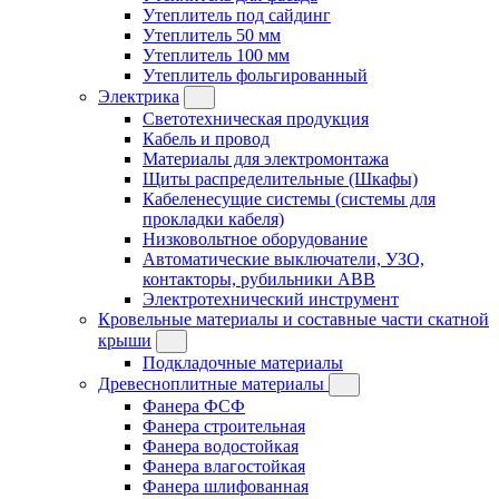
Утеплитель под сайдинг
Утеплитель 50 мм
Утеплитель 100 мм
Утеплитель фольгированный
Электрика
Светотехническая продукция
Кабель и провод
Материалы для электромонтажа
Щиты распределительные (Шкафы)
Кабеленесущие системы (системы для
прокладки кабеля)
Низковольтное оборудование
Автоматические выключатели, УЗО,
контакторы, рубильники ABB
Электротехнический инструмент
Кровельные материалы и составные части скатной
крыши
Подкладочные материалы
Древесноплитные материалы
Фанера ФСФ
Фанера строительная
Фанера водостойкая
Фанера влагостойкая
Фанера шлифованная