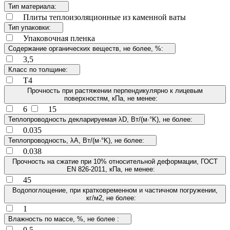
Тип материала:
Плиты теплоизоляционные из каменной ваты
Тип упаковки:
Упаковочная пленка
Содержание органических веществ, не более, %:
3,5
Класс по толщине:
Т4
Прочность при растяжении перпендикулярно к лицевым
поверхностям, кПа, не менее:
6
15
Теплопроводность декларируемая λD, Вт/(м·°K), не более:
0.035
Теплопроводность, λА, Вт/(м·°K), не более:
0.038
Прочность на сжатие при 10% относительной деформации, ГОСТ
EN 826-2011, кПа, не менее:
45
Водопоглощение, при кратковременном и частичном погружении,
кг/м2, не более:
1
Влажность по массе, %, не более :
0.5