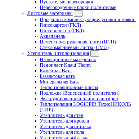
Пустотелые перегородки
Перегородочные блоки полнотелые
Листовые материалы
Профиль и комплектующие, уголки и маяки.
Гипсокартон (ГКЛ)
Гипсоволокно (ГВЛ)
Аквапанель
Цементно-стружечная плита (ЦСП)
Стекломагниевый листы (СМЛ)
Утеплитель и теплоизоляция
Изоляционные материалы
Пенопласт Knauf Therm
Каменная Вата
Базальтовая вата
Минеральная Вата
Теплоизоляционные плиты
Подложка (Вспененный полиэтилен)
Экструдированный пенополистирол
Теплоизоляция LOGICPIR ТехноНИКОЛЬ
(ПИР)
Утеплитель для стен
Утеплитель для кровли
Утеплитель для потолка
Утеплитель для пола
Утеплитель для фасада