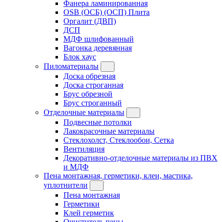
Фанера ламинированная
OSB (ОСБ) (ОСП) Плита
Оргалит (ДВП)
ДСП
МДФ шлифованный
Вагонка деревянная
Блок хаус
Пиломатериалы
Доска обрезная
Доска строганная
Брус обрезной
Брус строганный
Отделочные материалы
Подвесные потолки
Лакокрасочные материалы
Стеклохолст, Стеклообои, Сетка
Вентиляция
Декоративно-отделочные материалы из ПВХ
и МДФ
Пена монтажная, герметики, клеи, мастика,
уплотнители
Пена монтажная
Герметики
Клей герметик
Очиститель пены