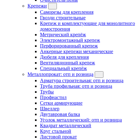
Крепежи
Саморезы для крепления
Гвозди строительные
Крепеж и комплектующие для монолитного
домостроения
Метрический крепёж
Электромонтажный крепеж
Перфорированный крепеж
Анкерные крепежи механические
Дюбеля для крепления
Вентиляционный крепеж
Специальный крепёж
Металлопрокат: отп и розница
Арматура строительная: отп и розница
Труба профильная: отп и розница
Трубы
Профнастил
Сетки армирующие
Швеллер
Двутавровая балка
Уголок металлический: отп и розница
Квадрат металлический
Круг стальной
Листовой прокат