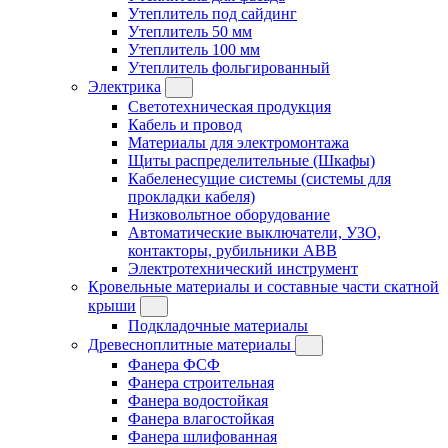
Утеплитель под сайдинг
Утеплитель 50 мм
Утеплитель 100 мм
Утеплитель фольгированный
Электрика
Светотехническая продукция
Кабель и провод
Материалы для электромонтажа
Щиты распределительные (Шкафы)
Кабеленесущие системы (системы для
прокладки кабеля)
Низковольтное оборудование
Автоматические выключатели, УЗО,
контакторы, рубильники ABB
Электротехнический инструмент
Кровельные материалы и составные части скатной
крыши
Подкладочные материалы
Древесноплитные материалы
Фанера ФСФ
Фанера строительная
Фанера водостойкая
Фанера влагостойкая
Фанера шлифованная