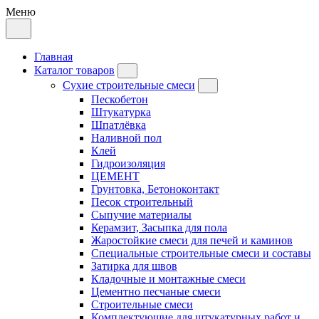
Меню
Главная
Каталог товаров
Сухие строительные смеси
Пескобетон
Штукатурка
Шпатлёвка
Наливной пол
Клей
Гидроизоляция
ЦЕМЕНТ
Грунтовка, Бетоноконтакт
Песок строительный
Сыпучие материалы
Керамзит, Засыпка для пола
Жаростойкие смеси для печей и каминов
Специальные строительные смеси и составы
Затирка для швов
Кладочные и монтажные смеси
Цементно песчаные смеси
Строительные смеси
Комплектующие для штукатурных работ и