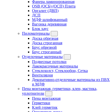
Фанера ламинированная
OSB (ОСБ) (ОСП) Плита
Оргалит (ДВП)
ДСП
МДФ шлифованный
Вагонка деревянная
Блок хаус
Пиломатериалы
Доска обрезная
Доска строганная
Брус обрезной
Брус строганный
Отделочные материалы
Подвесные потолки
Лакокрасочные материалы
Стеклохолст, Стеклообои, Сетка
Вентиляция
Декоративно-отделочные материалы из ПВХ
и МДФ
Пена монтажная, герметики, клеи, мастика,
уплотнители
Пена монтажная
Герметики
Клей герметик
Очиститель пены