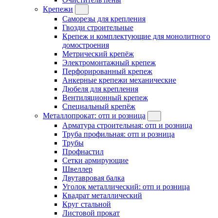
Крепежи
Саморезы для крепления
Гвозди строительные
Крепеж и комплектующие для монолитного
домостроения
Метрический крепёж
Электромонтажный крепеж
Перфорированный крепеж
Анкерные крепежи механические
Дюбеля для крепления
Вентиляционный крепеж
Специальный крепёж
Металлопрокат: отп и розница
Арматура строительная: отп и розница
Труба профильная: отп и розница
Трубы
Профнастил
Сетки армирующие
Швеллер
Двутавровая балка
Уголок металлический: отп и розница
Квадрат металлический
Круг стальной
Листовой прокат