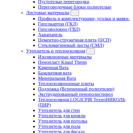
Пустотелые перегородки
Перегородочные блоки полнотелые
Листовые материалы
Профиль и комплектующие, уголки и маяки.
Гипсокартон (ГКЛ)
Гипсоволокно (ГВЛ)
Аквапанель
Цементно-стружечная плита (ЦСП)
Стекломагниевый листы (СМЛ)
Утеплитель и теплоизоляция
Изоляционные материалы
Пенопласт Knauf Therm
Каменная Вата
Базальтовая вата
Минеральная Вата
Теплоизоляционные плиты
Подложка (Вспененный полиэтилен)
Экструдированный пенополистирол
Теплоизоляция LOGICPIR ТехноНИКОЛЬ
(ПИР)
Утеплитель для стен
Утеплитель для кровли
Утеплитель для потолка
Утеплитель для пола
Утеплитель для фасада