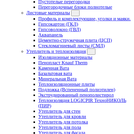
Пустотелые перегородки
Перегородочные блоки полнотелые
Листовые материалы
Профиль и комплектующие, уголки и маяки.
Гипсокартон (ГКЛ)
Гипсоволокно (ГВЛ)
Аквапанель
Цементно-стружечная плита (ЦСП)
Стекломагниевый листы (СМЛ)
Утеплитель и теплоизоляция
Изоляционные материалы
Пенопласт Knauf Therm
Каменная Вата
Базальтовая вата
Минеральная Вата
Теплоизоляционные плиты
Подложка (Вспененный полиэтилен)
Экструдированный пенополистирол
Теплоизоляция LOGICPIR ТехноНИКОЛЬ
(ПИР)
Утеплитель для стен
Утеплитель для кровли
Утеплитель для потолка
Утеплитель для пола
Утеплитель для фасада