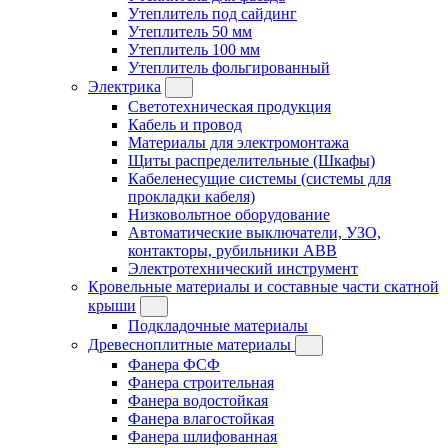
Утеплитель под сайдинг
Утеплитель 50 мм
Утеплитель 100 мм
Утеплитель фольгированный
Электрика
Светотехническая продукция
Кабель и провод
Материалы для электромонтажа
Щиты распределительные (Шкафы)
Кабеленесущие системы (системы для
прокладки кабеля)
Низковольтное оборудование
Автоматические выключатели, УЗО,
контакторы, рубильники ABB
Электротехнический инструмент
Кровельные материалы и составные части скатной
крыши
Подкладочные материалы
Древесноплитные материалы
Фанера ФСФ
Фанера строительная
Фанера водостойкая
Фанера влагостойкая
Фанера шлифованная