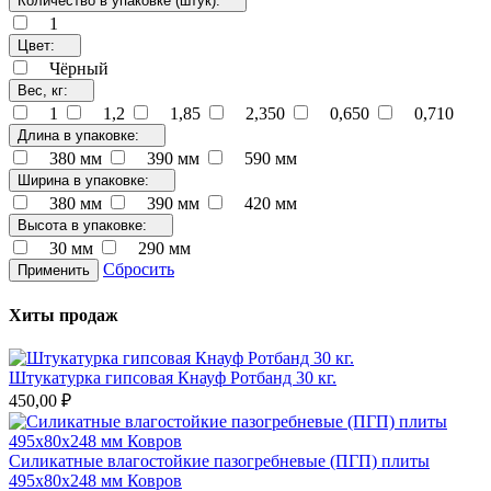
Количество в упаковке (штук):
1
Цвет:
Чёрный
Вес, кг:
1
1,2
1,85
2,350
0,650
0,710
Длина в упаковке:
380 мм
390 мм
590 мм
Ширина в упаковке:
380 мм
390 мм
420 мм
Высота в упаковке:
30 мм
290 мм
Сбросить
Применить
Хиты продаж
Штукатурка гипсовая Кнауф Ротбанд 30 кг.
450,00 ₽
Силикатные влагостойкие пазогребневые (ПГП) плиты
495х80х248 мм Ковров