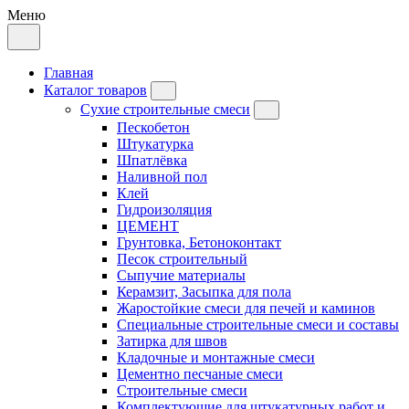
Меню
Главная
Каталог товаров
Сухие строительные смеси
Пескобетон
Штукатурка
Шпатлёвка
Наливной пол
Клей
Гидроизоляция
ЦЕМЕНТ
Грунтовка, Бетоноконтакт
Песок строительный
Сыпучие материалы
Керамзит, Засыпка для пола
Жаростойкие смеси для печей и каминов
Специальные строительные смеси и составы
Затирка для швов
Кладочные и монтажные смеси
Цементно песчаные смеси
Строительные смеси
Комплектующие для штукатурных работ и