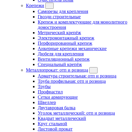
Крепежи
Саморезы для крепления
Гвозди строительные
Крепеж и комплектующие для монолитного
домостроения
Метрический крепёж
Электромонтажный крепеж
Перфорированный крепеж
Анкерные крепежи механические
Дюбеля для крепления
Вентиляционный крепеж
Специальный крепёж
Металлопрокат: отп и розница
Арматура строительная: отп и розница
Труба профильная: отп и розница
Трубы
Профнастил
Сетки армирующие
Швеллер
Двутавровая балка
Уголок металлический: отп и розница
Квадрат металлический
Круг стальной
Листовой прокат