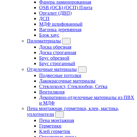
Фанера ламинированная
OSB (ОСБ) (ОСП) Плита
Оргалит (ДВП)
ДСП
МДФ шлифованный
Вагонка деревянная
Блок хаус
Пиломатериалы
Доска обрезная
Доска строганная
Брус обрезной
Брус строганный
Отделочные материалы
Подвесные потолки
Лакокрасочные материалы
Стеклохолст, Стеклообои, Сетка
Вентиляция
Декоративно-отделочные материалы из ПВХ
и МДФ
Пена монтажная, герметики, клеи, мастика,
уплотнители
Пена монтажная
Герметики
Клей герметик
Очиститель пены