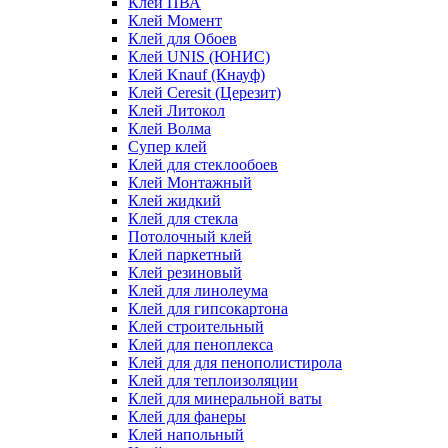
Клей ПВА
Клей Момент
Клей для Обоев
Клей UNIS (ЮНИС)
Клей Knauf (Кнауф)
Клей Ceresit (Церезит)
Клей Литокол
Клей Волма
Супер клей
Клей для стеклообоев
Клей Монтажный
Клей жидкий
Клей для стекла
Потолочный клей
Клей паркетный
Клей резиновый
Клей для линолеума
Клей для гипсокартона
Клей строительный
Клей для пеноплекса
Клей для для пенополистирола
Клей для теплоизоляции
Клей для минеральной ваты
Клей для фанеры
Клей напольный