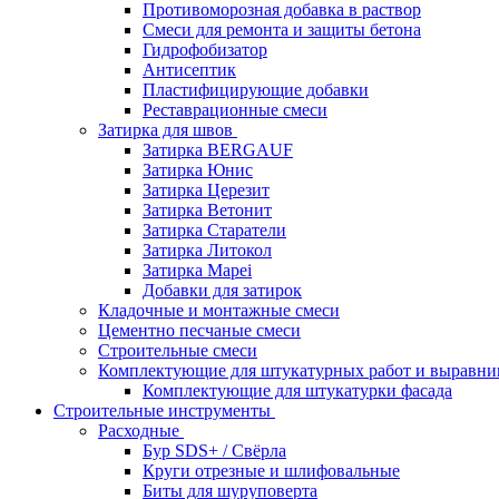
Противоморозная добавка в раствор
Смеси для ремонта и защиты бетона
Гидрофобизатор
Антисептик
Пластифицирующие добавки
Реставрационные смеси
Затирка для швов
Затирка BERGAUF
Затирка Юнис
Затирка Церезит
Затирка Ветонит
Затирка Старатели
Затирка Литокол
Затирка Mapei
Добавки для затирок
Кладочные и монтажные смеси
Цементно песчаные смеси
Строительные смеси
Комплектующие для штукатурных работ и выравни
Комплектующие для штукатурки фасада
Строительные инструменты
Расходные
Бур SDS+ / Свёрла
Круги отрезные и шлифовальные
Биты для шуруповерта