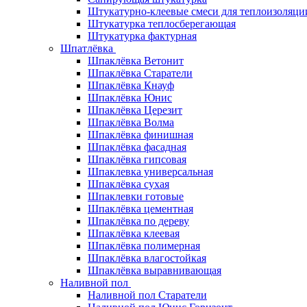
Штукатурно-клеевые смеси для теплоизоляци
Штукатурка теплосберегающая
Штукатурка фактурная
Шпатлёвка
Шпаклёвка Ветонит
Шпаклёвка Старатели
Шпаклёвка Кнауф
Шпаклёвка Юнис
Шпаклёвка Церезит
Шпаклёвка Волма
Шпаклёвка финишная
Шпаклёвка фасадная
Шпаклёвка гипсовая
Шпаклевка универсальная
Шпаклёвка сухая
Шпаклевки готовые
Шпаклёвка цементная
Шпаклёвка по дереву
Шпаклёвка клеевая
Шпаклёвка полимерная
Шпаклёвка влагостойкая
Шпаклёвка выравнивающая
Наливной пол
Наливной пол Старатели