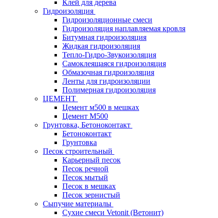
Клей для дерева
Гидроизоляция
Гидроизоляционные смеси
Гидроизоляция наплавляемая кровля
Битумная гидроизоляция
Жидкая гидроизоляция
Тепло-Гидро-Звукоизоляция
Самоклеящаяся гидроизоляция
Обмазочная гидроизоляция
Ленты для гидроизоляции
Полимерная гидроизоляция
ЦЕМЕНТ
Цемент м500 в мешках
Цемент М500
Грунтовка, Бетоноконтакт
Бетоноконтакт
Грунтовка
Песок строительный
Карьерный песок
Песок речной
Песок мытый
Песок в мешках
Песок зернистый
Сыпучие материалы
Сухие смеси Vetonit (Ветонит)