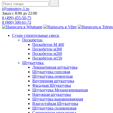
i@optostroy-1.ru
Заказ с 8:00 до 22:00
8 (499) 455-50-75
8 (800) 500-61-72
Сухие строительные смеси
Пескобетон
Пескобетон М 400
Пескобетон м300
Пескобетон м200
Пескобетон м150
Штукатурка
Декоративная штукатурка
Штукатурка гипсовая
Штукатурка цементная
Внутренняя штукатурка
Фасадная Штукатурка
Штукатурка Механизированная
Наружная штукатурка
Штукатурка выравнивающая
Влагостойкая Штукатурка
Штукатурка силиконовая
Санирующая штукатурка