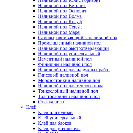
Наливной пол Юнис Горизонт
Наливной пол Ветонит
Наливной пол Основит
Наливной пол Волма
Наливной пол Кнауф
Наливной пол Ceresit
Наливной пол Mapei
Самовыравнивающийся наливной пол
Промышленный наливной пол
Наливной пол быстротвердеющий
Наливной пол универсальный
Цементный наливной пол
Финишный наливной пол
Наливной пол для наружных работ
Гипсовый наливной пол
Морозостойкий наливной пол
Наливной пол для теплого пола
Тонкослойный наливной пол
Толстослойный наливной пол
Стяжка пола
Клей
Клей плиточный
Клей универсальный
Клей для блоков
Клей для утеплителя