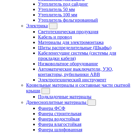
Утеплитель под сайдинг
Утеплитель 50 мм
Утеплитель 100 мм
Утеплитель фольгированный
Электрика
Светотехническая продукция
Кабель и провод
Материалы для электромонтажа
Щиты распределительные (Шкафы)
Кабеленесущие системы (системы для
прокладки кабеля)
Низковольтное оборудование
Автоматические выключатели, УЗО,
контакторы, рубильники ABB
Электротехнический инструмент
Кровельные материалы и составные части скатной
крыши
Подкладочные материалы
Древесноплитные материалы
Фанера ФСФ
Фанера строительная
Фанера водостойкая
Фанера влагостойкая
Фанера шлифованная