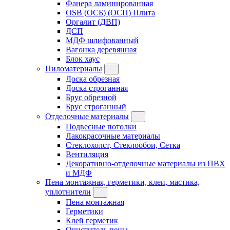
Фанера ламинированная
OSB (ОСБ) (ОСП) Плита
Оргалит (ДВП)
ДСП
МДФ шлифованный
Вагонка деревянная
Блок хаус
Пиломатериалы
Доска обрезная
Доска строганная
Брус обрезной
Брус строганный
Отделочные материалы
Подвесные потолки
Лакокрасочные материалы
Стеклохолст, Стеклообои, Сетка
Вентиляция
Декоративно-отделочные материалы из ПВХ
и МДФ
Пена монтажная, герметики, клеи, мастика,
уплотнители
Пена монтажная
Герметики
Клей герметик
Очиститель пены