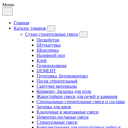
Меню
Главная
Каталог товаров
Сухие строительные смеси
Пескобетон
Штукатурка
Шпатлёвка
Наливной пол
Клей
Гидроизоляция
ЦЕМЕНТ
Грунтовка, Бетоноконтакт
Песок строительный
Сыпучие материалы
Керамзит, Засыпка для пола
Жаростойкие смеси для печей и каминов
Специальные строительные смеси и составы
Затирка для швов
Кладочные и монтажные смеси
Цементно песчаные смеси
Строительные смеси
Комплектующие для штукатурных работ и