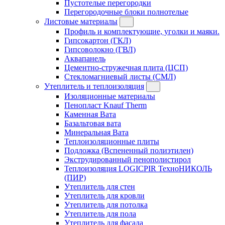
Пустотелые перегородки
Перегородочные блоки полнотелые
Листовые материалы
Профиль и комплектующие, уголки и маяки.
Гипсокартон (ГКЛ)
Гипсоволокно (ГВЛ)
Аквапанель
Цементно-стружечная плита (ЦСП)
Стекломагниевый листы (СМЛ)
Утеплитель и теплоизоляция
Изоляционные материалы
Пенопласт Knauf Therm
Каменная Вата
Базальтовая вата
Минеральная Вата
Теплоизоляционные плиты
Подложка (Вспененный полиэтилен)
Экструдированный пенополистирол
Теплоизоляция LOGICPIR ТехноНИКОЛЬ
(ПИР)
Утеплитель для стен
Утеплитель для кровли
Утеплитель для потолка
Утеплитель для пола
Утеплитель для фасада