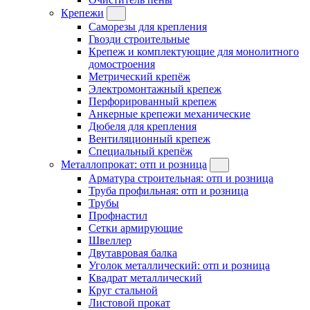
Крепежи
Саморезы для крепления
Гвозди строительные
Крепеж и комплектующие для монолитного
домостроения
Метрический крепёж
Электромонтажный крепеж
Перфорированный крепеж
Анкерные крепежи механические
Дюбеля для крепления
Вентиляционный крепеж
Специальный крепёж
Металлопрокат: отп и розница
Арматура строительная: отп и розница
Труба профильная: отп и розница
Трубы
Профнастил
Сетки армирующие
Швеллер
Двутавровая балка
Уголок металлический: отп и розница
Квадрат металлический
Круг стальной
Листовой прокат