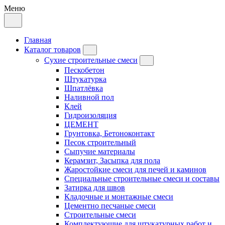
Меню
Главная
Каталог товаров
Сухие строительные смеси
Пескобетон
Штукатурка
Шпатлёвка
Наливной пол
Клей
Гидроизоляция
ЦЕМЕНТ
Грунтовка, Бетоноконтакт
Песок строительный
Сыпучие материалы
Керамзит, Засыпка для пола
Жаростойкие смеси для печей и каминов
Специальные строительные смеси и составы
Затирка для швов
Кладочные и монтажные смеси
Цементно песчаные смеси
Строительные смеси
Комплектующие для штукатурных работ и