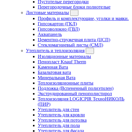
Пустотелые перегородки
Перегородочные блоки полнотелые
Листовые материалы
Профиль и комплектующие, уголки и маяки.
Гипсокартон (ГКЛ)
Гипсоволокно (ГВЛ)
Аквапанель
Цементно-стружечная плита (ЦСП)
Стекломагниевый листы (СМЛ)
Утеплитель и теплоизоляция
Изоляционные материалы
Пенопласт Knauf Therm
Каменная Вата
Базальтовая вата
Минеральная Вата
Теплоизоляционные плиты
Подложка (Вспененный полиэтилен)
Экструдированный пенополистирол
Теплоизоляция LOGICPIR ТехноНИКОЛЬ
(ПИР)
Утеплитель для стен
Утеплитель для кровли
Утеплитель для потолка
Утеплитель для пола
Утеплитель для фасада