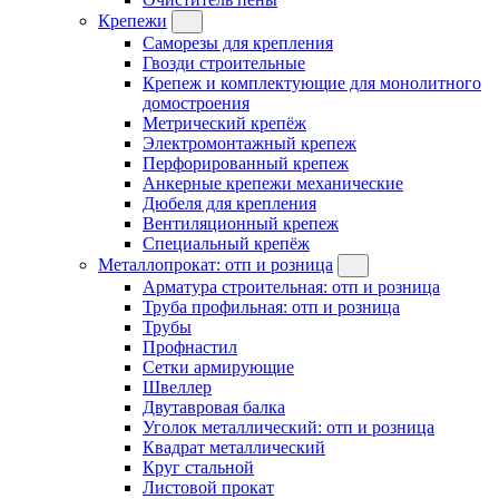
Крепежи
Саморезы для крепления
Гвозди строительные
Крепеж и комплектующие для монолитного
домостроения
Метрический крепёж
Электромонтажный крепеж
Перфорированный крепеж
Анкерные крепежи механические
Дюбеля для крепления
Вентиляционный крепеж
Специальный крепёж
Металлопрокат: отп и розница
Арматура строительная: отп и розница
Труба профильная: отп и розница
Трубы
Профнастил
Сетки армирующие
Швеллер
Двутавровая балка
Уголок металлический: отп и розница
Квадрат металлический
Круг стальной
Листовой прокат