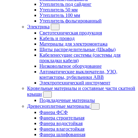
Утеплитель под сайдинг
Утеплитель 50 мм
Утеплитель 100 мм
Утеплитель фольгированный
Электрика
Светотехническая продукция
Кабель и провод
Материалы для электромонтажа
Щиты распределительные (Шкафы)
Кабеленесущие системы (системы для
прокладки кабеля)
Низковольтное оборудование
Автоматические выключатели, УЗО,
контакторы, рубильники ABB
Электротехнический инструмент
Кровельные материалы и составные части скатной
крыши
Подкладочные материалы
Древесноплитные материалы
Фанера ФСФ
Фанера строительная
Фанера водостойкая
Фанера влагостойкая
Фанера шлифованная