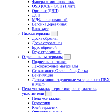
Фанера ламинированная
OSB (ОСБ) (ОСП) Плита
Оргалит (ДВП)
ДСП
МДФ шлифованный
Вагонка деревянная
Блок хаус
Пиломатериалы
Доска обрезная
Доска строганная
Брус обрезной
Брус строганный
Отделочные материалы
Подвесные потолки
Лакокрасочные материалы
Стеклохолст, Стеклообои, Сетка
Вентиляция
Декоративно-отделочные материалы из ПВХ
и МДФ
Пена монтажная, герметики, клеи, мастика,
уплотнители
Пена монтажная
Герметики
Клей герметик
Очиститель пены