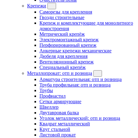
Крепежи
Саморезы для крепления
Гвозди строительные
Крепеж и комплектующие для монолитного
домостроения
Метрический крепёж
Электромонтажный крепеж
Перфорированный крепеж
Анкерные крепежи механические
Дюбеля для крепления
Вентиляционный крепеж
Специальный крепёж
Металлопрокат: отп и розница
Арматура строительная: отп и розница
Труба профильная: отп и розница
Трубы
Профнастил
Сетки армирующие
Швеллер
Двутавровая балка
Уголок металлический: отп и розница
Квадрат металлический
Круг стальной
Листовой прокат