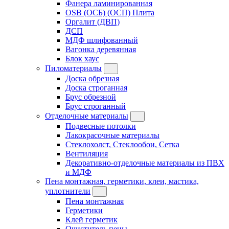
Фанера ламинированная
OSB (ОСБ) (ОСП) Плита
Оргалит (ДВП)
ДСП
МДФ шлифованный
Вагонка деревянная
Блок хаус
Пиломатериалы
Доска обрезная
Доска строганная
Брус обрезной
Брус строганный
Отделочные материалы
Подвесные потолки
Лакокрасочные материалы
Стеклохолст, Стеклообои, Сетка
Вентиляция
Декоративно-отделочные материалы из ПВХ
и МДФ
Пена монтажная, герметики, клеи, мастика,
уплотнители
Пена монтажная
Герметики
Клей герметик
Очиститель пены