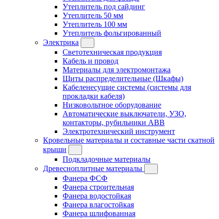
Утеплитель под сайдинг
Утеплитель 50 мм
Утеплитель 100 мм
Утеплитель фольгированный
Электрика
Светотехническая продукция
Кабель и провод
Материалы для электромонтажа
Щиты распределительные (Шкафы)
Кабеленесущие системы (системы для
прокладки кабеля)
Низковольтное оборудование
Автоматические выключатели, УЗО,
контакторы, рубильники ABB
Электротехнический инструмент
Кровельные материалы и составные части скатной
крыши
Подкладочные материалы
Древесноплитные материалы
Фанера ФСФ
Фанера строительная
Фанера водостойкая
Фанера влагостойкая
Фанера шлифованная