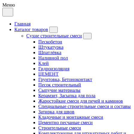
Меню
Главная
Каталог товаров
Сухие строительные смеси
Пескобетон
Штукатурка
Шпатлёвка
Наливной пол
Клей
Гидроизоляция
ЦЕМЕНТ
Грунтовка, Бетоноконтакт
Песок строительный
Сыпучие материалы
Керамзит, Засыпка для пола
Жаростойкие смеси для печей и каминов
Специальные строительные смеси и составы
Затирка для швов
Кладочные и монтажные смеси
Цементно песчаные смеси
Строительные смеси
Комплектующие для штукатурных работ и