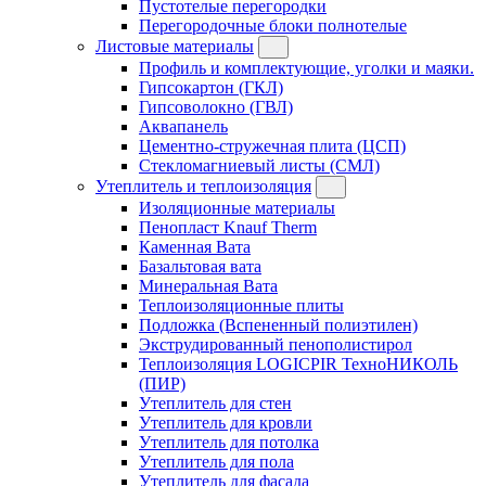
Пустотелые перегородки
Перегородочные блоки полнотелые
Листовые материалы
Профиль и комплектующие, уголки и маяки.
Гипсокартон (ГКЛ)
Гипсоволокно (ГВЛ)
Аквапанель
Цементно-стружечная плита (ЦСП)
Стекломагниевый листы (СМЛ)
Утеплитель и теплоизоляция
Изоляционные материалы
Пенопласт Knauf Therm
Каменная Вата
Базальтовая вата
Минеральная Вата
Теплоизоляционные плиты
Подложка (Вспененный полиэтилен)
Экструдированный пенополистирол
Теплоизоляция LOGICPIR ТехноНИКОЛЬ
(ПИР)
Утеплитель для стен
Утеплитель для кровли
Утеплитель для потолка
Утеплитель для пола
Утеплитель для фасада