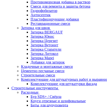
Противоморозная добавка в раствор
Смеси для ремонта и защиты бетона
Гидрофобизатор
Антисептик
Пластифицирующие добавки
Реставрационные смеси
Затирка для швов
Затирка BERGAUF
Затирка Юнис
Затирка Церезит
Затирка Ветонит
Затирка Старатели
Затирка Литокол
Затирка Mapei
Добавки для затирок
Кладочные и монтажные смеси
Цементно песчаные смеси
Строительные смеси
Комплектующие для штукатурных работ и выравни
Комплектующие для штукатурки фасада
Строительные инструменты
Расходные
Бур SDS+ / Свёрла
Круги отрезные и шлифовальные
Биты для шуруповерта