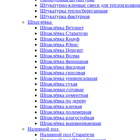
Штукатурно-клеевые смеси для теплоизоляци
Штукатурка теплосберегающая
Штукатурка фактурная
Шпатлёвка
Шпаклёвка Ветонит
Шпаклёвка Старатели
Шпаклёвка Кнауф
Шпаклёвка Юнис
Шпаклёвка Церезит
Шпаклёвка Волма
Шпаклёвка финишная
Шпаклёвка фасадная
Шпаклёвка гипсовая
Шпаклевка универсальная
Шпаклёвка сухая
Шпаклевки готовые
Шпаклёвка цементная
Шпаклёвка по дереву
Шпаклёвка клеевая
Шпаклёвка полимерная
Шпаклёвка влагостойкая
Шпаклёвка выравнивающая
Наливной пол
Наливной пол Старатели