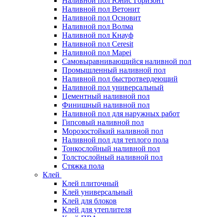
Наливной пол Юнис Горизонт
Наливной пол Ветонит
Наливной пол Основит
Наливной пол Волма
Наливной пол Кнауф
Наливной пол Ceresit
Наливной пол Mapei
Самовыравнивающийся наливной пол
Промышленный наливной пол
Наливной пол быстротвердеющий
Наливной пол универсальный
Цементный наливной пол
Финишный наливной пол
Наливной пол для наружных работ
Гипсовый наливной пол
Морозостойкий наливной пол
Наливной пол для теплого пола
Тонкослойный наливной пол
Толстослойный наливной пол
Стяжка пола
Клей
Клей плиточный
Клей универсальный
Клей для блоков
Клей для утеплителя