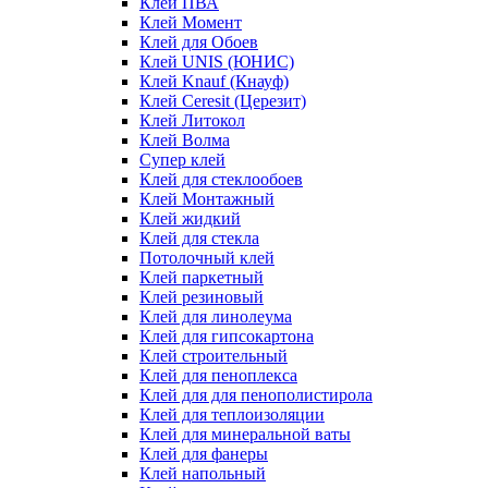
Клей ПВА
Клей Момент
Клей для Обоев
Клей UNIS (ЮНИС)
Клей Knauf (Кнауф)
Клей Ceresit (Церезит)
Клей Литокол
Клей Волма
Супер клей
Клей для стеклообоев
Клей Монтажный
Клей жидкий
Клей для стекла
Потолочный клей
Клей паркетный
Клей резиновый
Клей для линолеума
Клей для гипсокартона
Клей строительный
Клей для пеноплекса
Клей для для пенополистирола
Клей для теплоизоляции
Клей для минеральной ваты
Клей для фанеры
Клей напольный