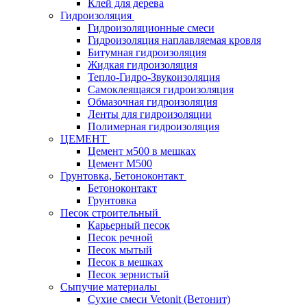
Клей для дерева
Гидроизоляция
Гидроизоляционные смеси
Гидроизоляция наплавляемая кровля
Битумная гидроизоляция
Жидкая гидроизоляция
Тепло-Гидро-Звукоизоляция
Самоклеящаяся гидроизоляция
Обмазочная гидроизоляция
Ленты для гидроизоляции
Полимерная гидроизоляция
ЦЕМЕНТ
Цемент м500 в мешках
Цемент М500
Грунтовка, Бетоноконтакт
Бетоноконтакт
Грунтовка
Песок строительный
Карьерный песок
Песок речной
Песок мытый
Песок в мешках
Песок зернистый
Сыпучие материалы
Сухие смеси Vetonit (Ветонит)