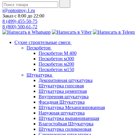
i@optostroy-1.ru
Заказ с 8:00 до 22:00
8 (499) 455-50-75
8 (800) 500-61-72
Сухие строительные смеси
Пескобетон
Пескобетон М 400
Пескобетон м300
Пескобетон м200
Пескобетон м150
Штукатурка
Декоративная штукатурка
Штукатурка гипсовая
Штукатурка цементная
Внутренняя штукатурка
Фасадная Штукатурка
Штукатурка Механизированная
Наружная штукатурка
Штукатурка выравнивающая
Влагостойкая Штукатурка
Штукатурка силиконовая
Санирующая штукатурка