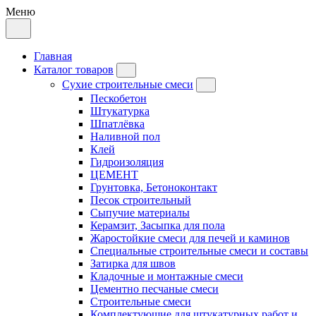
Меню
Главная
Каталог товаров
Сухие строительные смеси
Пескобетон
Штукатурка
Шпатлёвка
Наливной пол
Клей
Гидроизоляция
ЦЕМЕНТ
Грунтовка, Бетоноконтакт
Песок строительный
Сыпучие материалы
Керамзит, Засыпка для пола
Жаростойкие смеси для печей и каминов
Специальные строительные смеси и составы
Затирка для швов
Кладочные и монтажные смеси
Цементно песчаные смеси
Строительные смеси
Комплектующие для штукатурных работ и