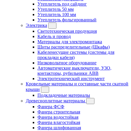
Утеплитель под сайдинг
Утеплитель 50 мм
Утеплитель 100 мм
Утеплитель фольгированный
Электрика
Светотехническая продукция
Кабель и провод
Материалы для электромонтажа
Щиты распределительные (Шкафы)
Кабеленесущие системы (системы для
прокладки кабеля)
Низковольтное оборудование
Автоматические выключатели, УЗО,
контакторы, рубильники ABB
Электротехнический инструмент
Кровельные материалы и составные части скатной
крыши
Подкладочные материалы
Древесноплитные материалы
Фанера ФСФ
Фанера строительная
Фанера водостойкая
Фанера влагостойкая
Фанера шлифованная