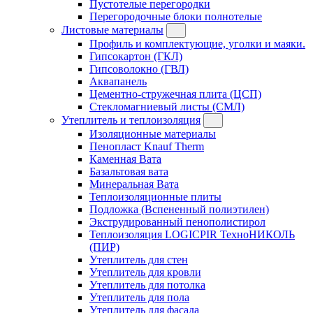
Пустотелые перегородки
Перегородочные блоки полнотелые
Листовые материалы
Профиль и комплектующие, уголки и маяки.
Гипсокартон (ГКЛ)
Гипсоволокно (ГВЛ)
Аквапанель
Цементно-стружечная плита (ЦСП)
Стекломагниевый листы (СМЛ)
Утеплитель и теплоизоляция
Изоляционные материалы
Пенопласт Knauf Therm
Каменная Вата
Базальтовая вата
Минеральная Вата
Теплоизоляционные плиты
Подложка (Вспененный полиэтилен)
Экструдированный пенополистирол
Теплоизоляция LOGICPIR ТехноНИКОЛЬ
(ПИР)
Утеплитель для стен
Утеплитель для кровли
Утеплитель для потолка
Утеплитель для пола
Утеплитель для фасада