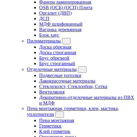
Фанера ламинированная
OSB (ОСБ) (ОСП) Плита
Оргалит (ДВП)
ДСП
МДФ шлифованный
Вагонка деревянная
Блок хаус
Пиломатериалы
Доска обрезная
Доска строганная
Брус обрезной
Брус строганный
Отделочные материалы
Подвесные потолки
Лакокрасочные материалы
Стеклохолст, Стеклообои, Сетка
Вентиляция
Декоративно-отделочные материалы из ПВХ
и МДФ
Пена монтажная, герметики, клеи, мастика,
уплотнители
Пена монтажная
Герметики
Клей герметик
Очиститель пены