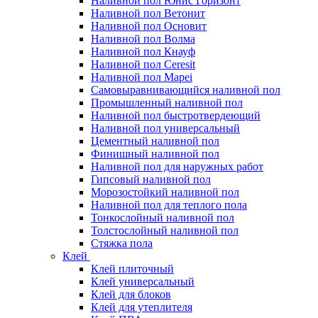
Наливной пол Юнис Горизонт
Наливной пол Ветонит
Наливной пол Основит
Наливной пол Волма
Наливной пол Кнауф
Наливной пол Ceresit
Наливной пол Mapei
Самовыравнивающийся наливной пол
Промышленный наливной пол
Наливной пол быстротвердеющий
Наливной пол универсальный
Цементный наливной пол
Финишный наливной пол
Наливной пол для наружных работ
Гипсовый наливной пол
Морозостойкий наливной пол
Наливной пол для теплого пола
Тонкослойный наливной пол
Толстослойный наливной пол
Стяжка пола
Клей
Клей плиточный
Клей универсальный
Клей для блоков
Клей для утеплителя