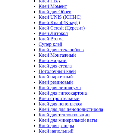
Клей ПВА
Клей Момент
Клей для Обоев
Клей UNIS (ЮНИС)
Клей Knauf (Кнауф)
Клей Ceresit (Церезит)
Клей Литокол
Клей Волма
Супер клей
Клей для стеклообоев
Клей Монтажный
Клей жидкий
Клей для стекла
Потолочный клей
Клей паркетный
Клей резиновый
Клей для линолеума
Клей для гипсокартона
Клей строительный
Клей для пеноплекса
Клей для для пенополистирола
Клей для теплоизоляции
Клей для минеральной ваты
Клей для фанеры
Клей напольный