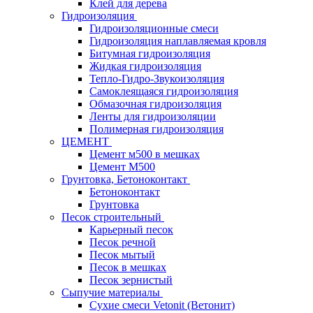
Клей для дерева
Гидроизоляция
Гидроизоляционные смеси
Гидроизоляция наплавляемая кровля
Битумная гидроизоляция
Жидкая гидроизоляция
Тепло-Гидро-Звукоизоляция
Самоклеящаяся гидроизоляция
Обмазочная гидроизоляция
Ленты для гидроизоляции
Полимерная гидроизоляция
ЦЕМЕНТ
Цемент м500 в мешках
Цемент М500
Грунтовка, Бетоноконтакт
Бетоноконтакт
Грунтовка
Песок строительный
Карьерный песок
Песок речной
Песок мытый
Песок в мешках
Песок зернистый
Сыпучие материалы
Сухие смеси Vetonit (Ветонит)