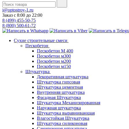
i@optostroy-1.ru
Заказ с 8:00 до 22:00
8 (499) 455-50-75
8 (800) 500-61-72
Сухие строительные смеси
Пескобетон
Пескобетон М 400
Пескобетон м300
Пескобетон м200
Пескобетон м150
Штукатурка
Декоративная штукатурка
Штукатурка гипсовая
Штукатурка цементная
Внутренняя штукатурка
Фасадная Штукатурка
Штукатурка Механизированная
Наружная штукатурка
Штукатурка выравнивающая
Влагостойкая Штукатурка
Штукатурка силиконовая
Санирующая штукатурка