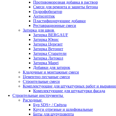
Противоморозная добавка в раствор
Смеси для ремонта и защиты бетона
Гидрофобизатор
Антисептик
Пластифицирующие добавки
Реставрационные смеси
Затирка для швов
Затирка BERGAUF
Затирка Юнис
Затирка Церезит
Затирка Ветонит
Затирка Старатели
Затирка Литокол
Затирка Mapei
Добавки для затирок
Кладочные и монтажные смеси
Цементно песчаные смеси
Строительные смеси
Комплектующие для штукатурных работ и выравни
Комплектующие для штукатурки фасада
Строительные инструменты
Расходные
Бур SDS+ / Свёрла
Круги отрезные и шлифовальные
Биты для шуруповерта