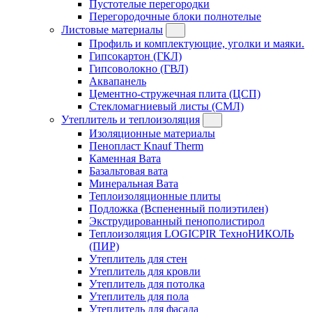
Пустотелые перегородки
Перегородочные блоки полнотелые
Листовые материалы
Профиль и комплектующие, уголки и маяки.
Гипсокартон (ГКЛ)
Гипсоволокно (ГВЛ)
Аквапанель
Цементно-стружечная плита (ЦСП)
Стекломагниевый листы (СМЛ)
Утеплитель и теплоизоляция
Изоляционные материалы
Пенопласт Knauf Therm
Каменная Вата
Базальтовая вата
Минеральная Вата
Теплоизоляционные плиты
Подложка (Вспененный полиэтилен)
Экструдированный пенополистирол
Теплоизоляция LOGICPIR ТехноНИКОЛЬ
(ПИР)
Утеплитель для стен
Утеплитель для кровли
Утеплитель для потолка
Утеплитель для пола
Утеплитель для фасада