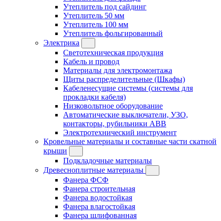
Утеплитель под сайдинг
Утеплитель 50 мм
Утеплитель 100 мм
Утеплитель фольгированный
Электрика
Светотехническая продукция
Кабель и провод
Материалы для электромонтажа
Щиты распределительные (Шкафы)
Кабеленесущие системы (системы для
прокладки кабеля)
Низковольтное оборудование
Автоматические выключатели, УЗО,
контакторы, рубильники ABB
Электротехнический инструмент
Кровельные материалы и составные части скатной
крыши
Подкладочные материалы
Древесноплитные материалы
Фанера ФСФ
Фанера строительная
Фанера водостойкая
Фанера влагостойкая
Фанера шлифованная