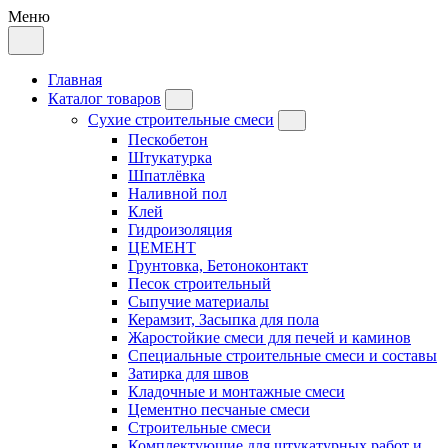
Меню
Главная
Каталог товаров
Сухие строительные смеси
Пескобетон
Штукатурка
Шпатлёвка
Наливной пол
Клей
Гидроизоляция
ЦЕМЕНТ
Грунтовка, Бетоноконтакт
Песок строительный
Сыпучие материалы
Керамзит, Засыпка для пола
Жаростойкие смеси для печей и каминов
Специальные строительные смеси и составы
Затирка для швов
Кладочные и монтажные смеси
Цементно песчаные смеси
Строительные смеси
Комплектующие для штукатурных работ и