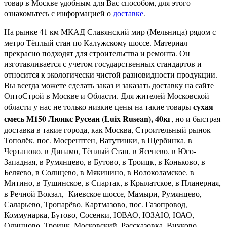
товар в Москве удобным для Вас способом, для этого
ознакомьтесь с информацией о
доставке
.
На рынке 41 км МКАД Славянский мир (Мельница) рядом с
метро Тёплый стан по Калужскому шоссе. Материал
прекрасно подходят для строительства и ремонта. Он
изготавливается с учетом государственных стандартов и
относится к экологически чистой разновидности продукции.
Вы всегда можете сделать заказ и заказать доставку на сайте
ОптоСтрой в Москве и Области. Для жителей Московской
сухая
области у нас не только низкие цены на такие товары
смесь М150 Люикс Русеан (Luix Rusean), 40кг
, но и быстрая
доставка в такие города, как Москва, Строительный рынок
Тополёк, пос. Мосрентген, Ватутинки, в Щербинка, в
Чертаново, в Динамо, Тёплый Стан, в Ясенево, в Юго-
Западная, в Румянцево, в Бутово, в Троицк, в Коньково, в
Беляево, в Солнцево, в Мякинино, в Волоколамское, в
Митино, в Тушинское, в Спартак, в Крылатское, в Планерная,
в Речной Вокзал, Киевское шоссе, Мамыри, Румянцево,
Саларьево, Тропарёво, Картмазово, пос. Газопровод,
Коммунарка, Бутово, Сосенки, ЮВАО, ЮЗАЮ, ЮАО,
Одинцово, Троицк, Московский, Рассказовка, Внуково,