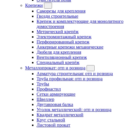
Крепежи
Саморезы для крепления
Гвозди строительные
Крепеж и комплектующие для монолитного
домостроения
Метрический крепёж
Электромонтажный крепеж
Перфорированный крепеж
Анкерные крепежи механические
Дюбеля для крепления
Вентиляционный крепеж
Специальный крепёж
Металлопрокат: отп и розница
Арматура строительная: отп и розница
Труба профильная: отп и розница
Трубы
Профнастил
Сетки армирующие
Швеллер
Двутавровая балка
Уголок металлический: отп и розница
Квадрат металлический
Круг стальной
Листовой прокат