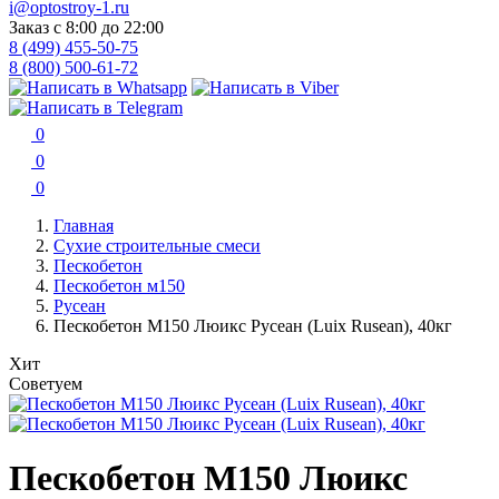
i@optostroy-1.ru
Заказ с 8:00 до 22:00
8 (499) 455-50-75
8 (800) 500-61-72
0
0
0
Главная
Сухие строительные смеси
Пескобетон
Пескобетон м150
Русеан
Пескобетон М150 Люикс Русеан (Luix Rusean), 40кг
Хит
Советуем
Пескобетон М150 Люикс