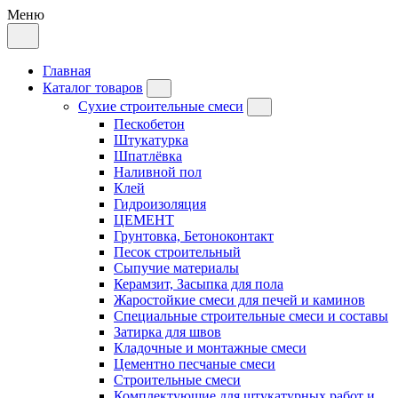
Меню
Главная
Каталог товаров
Сухие строительные смеси
Пескобетон
Штукатурка
Шпатлёвка
Наливной пол
Клей
Гидроизоляция
ЦЕМЕНТ
Грунтовка, Бетоноконтакт
Песок строительный
Сыпучие материалы
Керамзит, Засыпка для пола
Жаростойкие смеси для печей и каминов
Специальные строительные смеси и составы
Затирка для швов
Кладочные и монтажные смеси
Цементно песчаные смеси
Строительные смеси
Комплектующие для штукатурных работ и