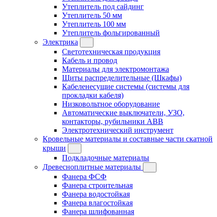
Утеплитель под сайдинг
Утеплитель 50 мм
Утеплитель 100 мм
Утеплитель фольгированный
Электрика
Светотехническая продукция
Кабель и провод
Материалы для электромонтажа
Щиты распределительные (Шкафы)
Кабеленесущие системы (системы для
прокладки кабеля)
Низковольтное оборудование
Автоматические выключатели, УЗО,
контакторы, рубильники ABB
Электротехнический инструмент
Кровельные материалы и составные части скатной
крыши
Подкладочные материалы
Древесноплитные материалы
Фанера ФСФ
Фанера строительная
Фанера водостойкая
Фанера влагостойкая
Фанера шлифованная