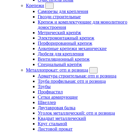
Крепежи
Саморезы для крепления
Гвозди строительные
Крепеж и комплектующие для монолитного
домостроения
Метрический крепёж
Электромонтажный крепеж
Перфорированный крепеж
Анкерные крепежи механические
Дюбеля для крепления
Вентиляционный крепеж
Специальный крепёж
Металлопрокат: отп и розница
Арматура строительная: отп и розница
Труба профильная: отп и розница
Трубы
Профнастил
Сетки армирующие
Швеллер
Двутавровая балка
Уголок металлический: отп и розница
Квадрат металлический
Круг стальной
Листовой прокат