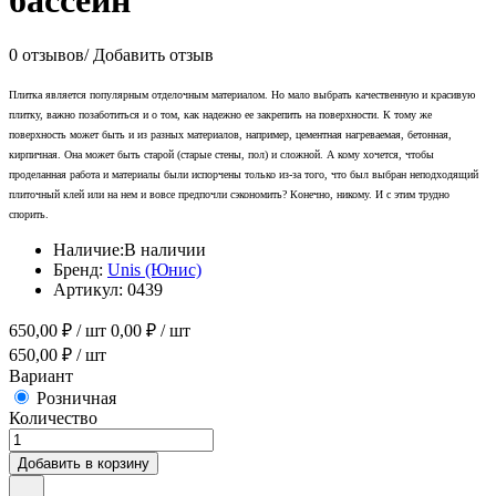
бассейн
0 отзывов
/
Добавить отзыв
Плитка является популярным отделочным материалом. Но мало выбрать качественную и красивую
плитку, важно позаботиться и о том, как надежно ее закрепить на поверхности. К тому же
поверхность может быть и из разных материалов, например, цементная нагреваемая, бетонная,
кирпичная. Она может быть старой (старые стены, пол) и сложной. А кому хочется, чтобы
проделанная работа и материалы были испорчены только из-за того, что был выбран неподходящий
плиточный клей или на нем и вовсе предпочли сэкономить? Конечно, никому. И с этим трудно
спорить.
Наличие:
В наличии
Бренд:
Unis (Юнис)
Артикул:
0439
650,00
₽ / шт
0,00
₽ / шт
650,00
₽ / шт
Вариант
Розничная
Количество
Добавить в корзину