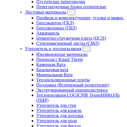
Пустотелые перегородки
Перегородочные блоки полнотелые
Листовые материалы
Профиль и комплектующие, уголки и маяки.
Гипсокартон (ГКЛ)
Гипсоволокно (ГВЛ)
Аквапанель
Цементно-стружечная плита (ЦСП)
Стекломагниевый листы (СМЛ)
Утеплитель и теплоизоляция
Изоляционные материалы
Пенопласт Knauf Therm
Каменная Вата
Базальтовая вата
Минеральная Вата
Теплоизоляционные плиты
Подложка (Вспененный полиэтилен)
Экструдированный пенополистирол
Теплоизоляция LOGICPIR ТехноНИКОЛЬ
(ПИР)
Утеплитель для стен
Утеплитель для кровли
Утеплитель для потолка
Утеплитель для пола
Утеплитель для фасада