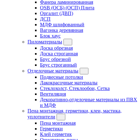
Фанера ламинированная
OSB (ОСБ) (ОСП) Плита
Оргалит (ДВП)
ДСП
МДФ шлифованный
Вагонка деревянная
Блок хаус
Пиломатериалы
Доска обрезная
Доска строганная
Брус обрезной
Брус строганный
Отделочные материалы
Подвесные потолки
Лакокрасочные материалы
Стеклохолст, Стеклообои, Сетка
Вентиляция
Декоративно-отделочные материалы из ПВХ
и МДФ
Пена монтажная, герметики, клеи, мастика,
уплотнители
Пена монтажная
Герметики
Клей герметик
Очиститель пены