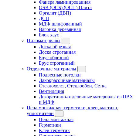
Фанера ламинированная
OSB (ОСБ) (ОСП) Плита
Оргалит (ДВП)
ДСП
МДФ шлифованный
Вагонка деревянная
Блок хаус
Пиломатериалы
Доска обрезная
Доска строганная
Брус обрезной
Брус строганный
Отделочные материалы
Подвесные потолки
Лакокрасочные материалы
Стеклохолст, Стеклообои, Сетка
Вентиляция
Декоративно-отделочные материалы из ПВХ
и МДФ
Пена монтажная, герметики, клеи, мастика,
уплотнители
Пена монтажная
Герметики
Клей герметик
Очиститель пены