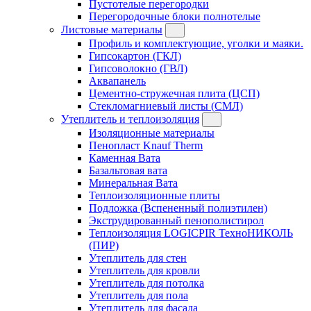
Пустотелые перегородки
Перегородочные блоки полнотелые
Листовые материалы
Профиль и комплектующие, уголки и маяки.
Гипсокартон (ГКЛ)
Гипсоволокно (ГВЛ)
Аквапанель
Цементно-стружечная плита (ЦСП)
Стекломагниевый листы (СМЛ)
Утеплитель и теплоизоляция
Изоляционные материалы
Пенопласт Knauf Therm
Каменная Вата
Базальтовая вата
Минеральная Вата
Теплоизоляционные плиты
Подложка (Вспененный полиэтилен)
Экструдированный пенополистирол
Теплоизоляция LOGICPIR ТехноНИКОЛЬ
(ПИР)
Утеплитель для стен
Утеплитель для кровли
Утеплитель для потолка
Утеплитель для пола
Утеплитель для фасада