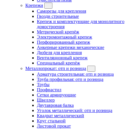
Крепежи
Саморезы для крепления
Гвозди строительные
Крепеж и комплектующие для монолитного
домостроения
Метрический крепёж
Электромонтажный крепеж
Перфорированный крепеж
Анкерные крепежи механические
Дюбеля для крепления
Вентиляционный крепеж
Специальный крепёж
Металлопрокат: отп и розница
Арматура строительная: отп и розница
Труба профильная: отп и розница
Трубы
Профнастил
Сетки армирующие
Швеллер
Двутавровая балка
Уголок металлический: отп и розница
Квадрат металлический
Круг стальной
Листовой прокат