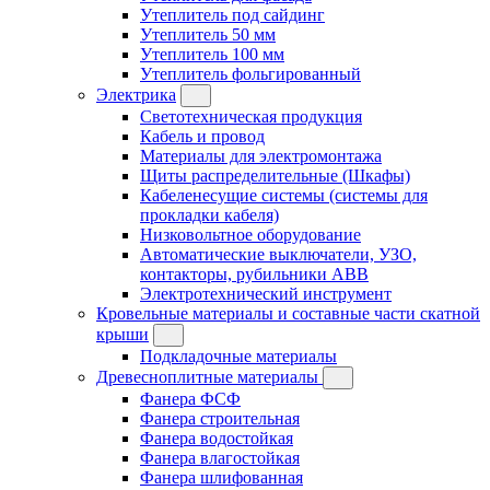
Утеплитель под сайдинг
Утеплитель 50 мм
Утеплитель 100 мм
Утеплитель фольгированный
Электрика
Светотехническая продукция
Кабель и провод
Материалы для электромонтажа
Щиты распределительные (Шкафы)
Кабеленесущие системы (системы для
прокладки кабеля)
Низковольтное оборудование
Автоматические выключатели, УЗО,
контакторы, рубильники ABB
Электротехнический инструмент
Кровельные материалы и составные части скатной
крыши
Подкладочные материалы
Древесноплитные материалы
Фанера ФСФ
Фанера строительная
Фанера водостойкая
Фанера влагостойкая
Фанера шлифованная