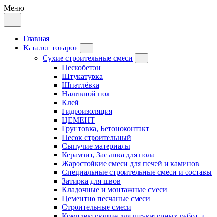
Меню
Главная
Каталог товаров
Сухие строительные смеси
Пескобетон
Штукатурка
Шпатлёвка
Наливной пол
Клей
Гидроизоляция
ЦЕМЕНТ
Грунтовка, Бетоноконтакт
Песок строительный
Сыпучие материалы
Керамзит, Засыпка для пола
Жаростойкие смеси для печей и каминов
Специальные строительные смеси и составы
Затирка для швов
Кладочные и монтажные смеси
Цементно песчаные смеси
Строительные смеси
Комплектующие для штукатурных работ и