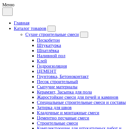
Меню
Главная
Каталог товаров
Сухие строительные смеси
Пескобетон
Штукатурка
Шпатлёвка
Наливной пол
Клей
Гидроизоляция
ЦЕМЕНТ
Грунтовка, Бетоноконтакт
Песок строительный
Сыпучие материалы
Керамзит, Засыпка для пола
Жаростойкие смеси для печей и каминов
Специальные строительные смеси и составы
Затирка для швов
Кладочные и монтажные смеси
Цементно песчаные смеси
Строительные смеси
Комплектующие для штукатурных работ и