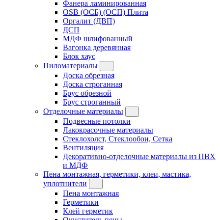
Фанера ламинированная
OSB (ОСБ) (ОСП) Плита
Оргалит (ДВП)
ДСП
МДФ шлифованный
Вагонка деревянная
Блок хаус
Пиломатериалы
Доска обрезная
Доска строганная
Брус обрезной
Брус строганный
Отделочные материалы
Подвесные потолки
Лакокрасочные материалы
Стеклохолст, Стеклообои, Сетка
Вентиляция
Декоративно-отделочные материалы из ПВХ
и МДФ
Пена монтажная, герметики, клеи, мастика,
уплотнители
Пена монтажная
Герметики
Клей герметик
Очиститель пены