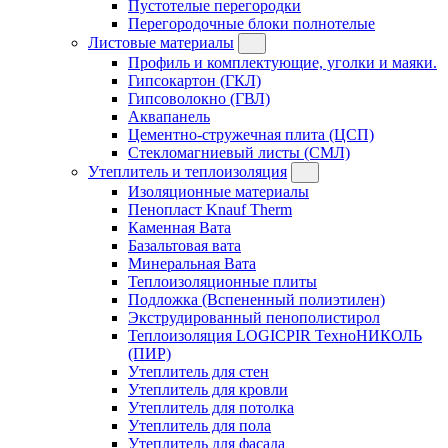
Пустотелые перегородки
Перегородочные блоки полнотелые
Листовые материалы
Профиль и комплектующие, уголки и маяки.
Гипсокартон (ГКЛ)
Гипсоволокно (ГВЛ)
Аквапанель
Цементно-стружечная плита (ЦСП)
Стекломагниевый листы (СМЛ)
Утеплитель и теплоизоляция
Изоляционные материалы
Пенопласт Knauf Therm
Каменная Вата
Базальтовая вата
Минеральная Вата
Теплоизоляционные плиты
Подложка (Вспененный полиэтилен)
Экструдированный пенополистирол
Теплоизоляция LOGICPIR ТехноНИКОЛЬ
(ПИР)
Утеплитель для стен
Утеплитель для кровли
Утеплитель для потолка
Утеплитель для пола
Утеплитель для фасада