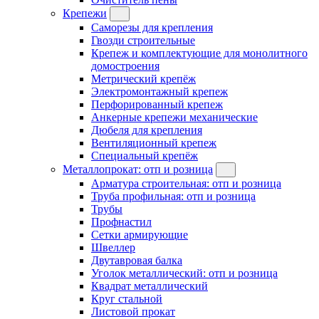
Крепежи
Саморезы для крепления
Гвозди строительные
Крепеж и комплектующие для монолитного
домостроения
Метрический крепёж
Электромонтажный крепеж
Перфорированный крепеж
Анкерные крепежи механические
Дюбеля для крепления
Вентиляционный крепеж
Специальный крепёж
Металлопрокат: отп и розница
Арматура строительная: отп и розница
Труба профильная: отп и розница
Трубы
Профнастил
Сетки армирующие
Швеллер
Двутавровая балка
Уголок металлический: отп и розница
Квадрат металлический
Круг стальной
Листовой прокат