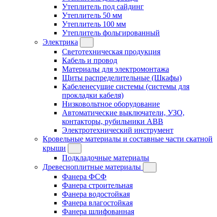
Утеплитель под сайдинг
Утеплитель 50 мм
Утеплитель 100 мм
Утеплитель фольгированный
Электрика
Светотехническая продукция
Кабель и провод
Материалы для электромонтажа
Щиты распределительные (Шкафы)
Кабеленесущие системы (системы для
прокладки кабеля)
Низковольтное оборудование
Автоматические выключатели, УЗО,
контакторы, рубильники ABB
Электротехнический инструмент
Кровельные материалы и составные части скатной
крыши
Подкладочные материалы
Древесноплитные материалы
Фанера ФСФ
Фанера строительная
Фанера водостойкая
Фанера влагостойкая
Фанера шлифованная