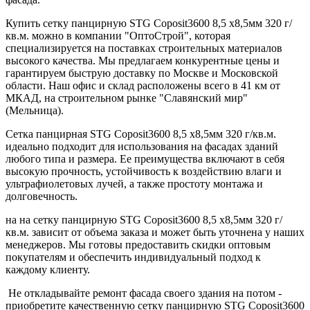
Купить сетку панцирную STG Coposit3600 8,5 х8,5мм 320 г/
кв.м. можно в компании "ОптоСтрой", которая
специализируется на поставках строительных материалов
высокого качества. Мы предлагаем конкурентные цены и
гарантируем быструю доставку по Москве и Московской
области. Наш офис и склад расположены всего в 41 км от
МКАД, на строительном рынке "Славянский мир"
(Мельница).
Сетка панцирная STG Coposit3600 8,5 х8,5мм 320 г/кв.м.
идеально подходит для использования на фасадах зданий
любого типа и размера. Ее преимущества включают в себя
высокую прочность, устойчивость к воздействию влаги и
ультрафиолетовых лучей, а также простоту монтажа и
долговечность.
на на сетку панцирную STG Coposit3600 8,5 х8,5мм 320 г/
кв.м. зависит от объема заказа и может быть уточнена у наших
менеджеров. Мы готовы предоставить скидки оптовым
покупателям и обеспечить индивидуальный подход к
каждому клиенту.
Не откладывайте ремонт фасада своего здания на потом -
приобретите качественную сетку панцирную STG Coposit3600