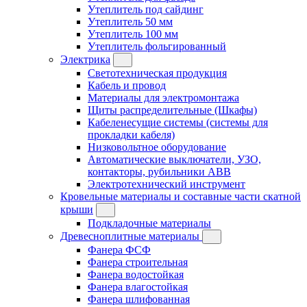
Утеплитель под сайдинг
Утеплитель 50 мм
Утеплитель 100 мм
Утеплитель фольгированный
Электрика
Светотехническая продукция
Кабель и провод
Материалы для электромонтажа
Щиты распределительные (Шкафы)
Кабеленесущие системы (системы для
прокладки кабеля)
Низковольтное оборудование
Автоматические выключатели, УЗО,
контакторы, рубильники ABB
Электротехнический инструмент
Кровельные материалы и составные части скатной
крыши
Подкладочные материалы
Древесноплитные материалы
Фанера ФСФ
Фанера строительная
Фанера водостойкая
Фанера влагостойкая
Фанера шлифованная