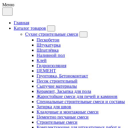
Меню
Главная
Каталог товаров
Сухие строительные смеси
Пескобетон
Штукатурка
Шпатлёвка
Наливной пол
Клей
Гидроизоляция
ЦЕМЕНТ
Грунтовка, Бетоноконтакт
Песок строительный
Сыпучие материалы
Керамзит, Засыпка для пола
Жаростойкие смеси для печей и каминов
Специальные строительные смеси и составы
Затирка для швов
Кладочные и монтажные смеси
Цементно песчаные смеси
Строительные смеси
Комплектующие для штукатурных работ и