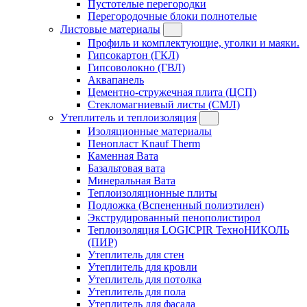
Пустотелые перегородки
Перегородочные блоки полнотелые
Листовые материалы
Профиль и комплектующие, уголки и маяки.
Гипсокартон (ГКЛ)
Гипсоволокно (ГВЛ)
Аквапанель
Цементно-стружечная плита (ЦСП)
Стекломагниевый листы (СМЛ)
Утеплитель и теплоизоляция
Изоляционные материалы
Пенопласт Knauf Therm
Каменная Вата
Базальтовая вата
Минеральная Вата
Теплоизоляционные плиты
Подложка (Вспененный полиэтилен)
Экструдированный пенополистирол
Теплоизоляция LOGICPIR ТехноНИКОЛЬ
(ПИР)
Утеплитель для стен
Утеплитель для кровли
Утеплитель для потолка
Утеплитель для пола
Утеплитель для фасада