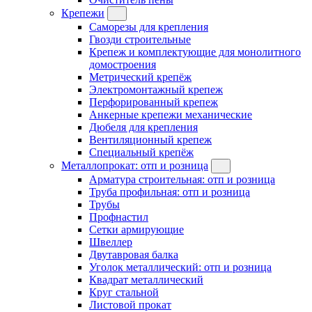
Крепежи
Саморезы для крепления
Гвозди строительные
Крепеж и комплектующие для монолитного
домостроения
Метрический крепёж
Электромонтажный крепеж
Перфорированный крепеж
Анкерные крепежи механические
Дюбеля для крепления
Вентиляционный крепеж
Специальный крепёж
Металлопрокат: отп и розница
Арматура строительная: отп и розница
Труба профильная: отп и розница
Трубы
Профнастил
Сетки армирующие
Швеллер
Двутавровая балка
Уголок металлический: отп и розница
Квадрат металлический
Круг стальной
Листовой прокат