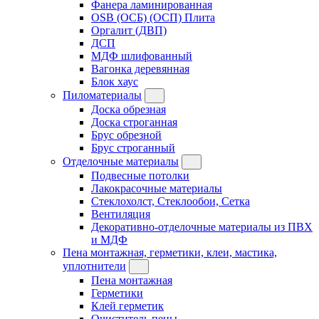
Фанера ламинированная
OSB (ОСБ) (ОСП) Плита
Оргалит (ДВП)
ДСП
МДФ шлифованный
Вагонка деревянная
Блок хаус
Пиломатериалы
Доска обрезная
Доска строганная
Брус обрезной
Брус строганный
Отделочные материалы
Подвесные потолки
Лакокрасочные материалы
Стеклохолст, Стеклообои, Сетка
Вентиляция
Декоративно-отделочные материалы из ПВХ
и МДФ
Пена монтажная, герметики, клеи, мастика,
уплотнители
Пена монтажная
Герметики
Клей герметик
Очиститель пены