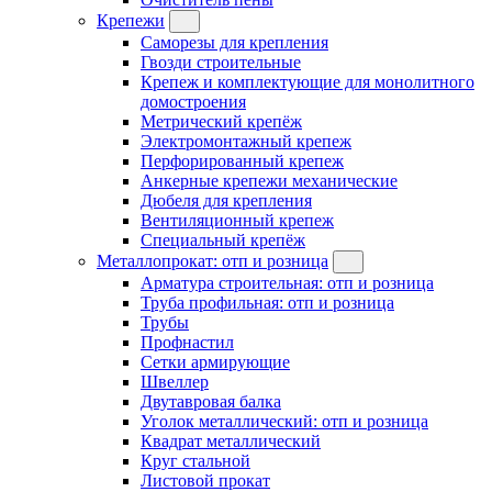
Крепежи
Саморезы для крепления
Гвозди строительные
Крепеж и комплектующие для монолитного
домостроения
Метрический крепёж
Электромонтажный крепеж
Перфорированный крепеж
Анкерные крепежи механические
Дюбеля для крепления
Вентиляционный крепеж
Специальный крепёж
Металлопрокат: отп и розница
Арматура строительная: отп и розница
Труба профильная: отп и розница
Трубы
Профнастил
Сетки армирующие
Швеллер
Двутавровая балка
Уголок металлический: отп и розница
Квадрат металлический
Круг стальной
Листовой прокат