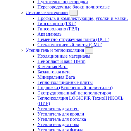
Пустотелые перегородки
Перегородочные блоки полнотелые
Листовые материалы
Профиль и комплектующие, уголки и маяки.
Гипсокартон (ГКЛ)
Гипсоволокно (ГВЛ)
Аквапанель
Цементно-стружечная плита (ЦСП)
Стекломагниевый листы (СМЛ)
Утеплитель и теплоизоляция
Изоляционные материалы
Пенопласт Knauf Therm
Каменная Вата
Базальтовая вата
Минеральная Вата
Теплоизоляционные плиты
Подложка (Вспененный полиэтилен)
Экструдированный пенополистирол
Теплоизоляция LOGICPIR ТехноНИКОЛЬ
(ПИР)
Утеплитель для стен
Утеплитель для кровли
Утеплитель для потолка
Утеплитель для пола
Утеплитель для фасада