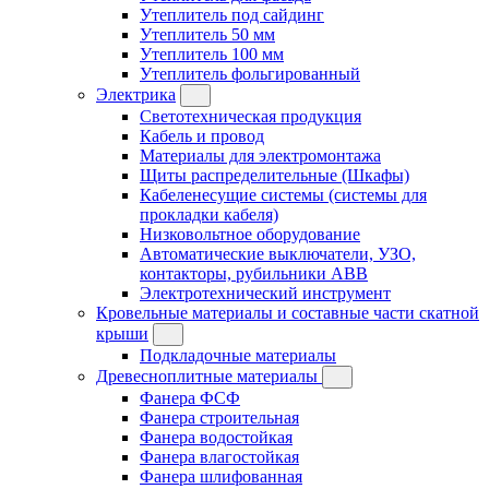
Утеплитель под сайдинг
Утеплитель 50 мм
Утеплитель 100 мм
Утеплитель фольгированный
Электрика
Светотехническая продукция
Кабель и провод
Материалы для электромонтажа
Щиты распределительные (Шкафы)
Кабеленесущие системы (системы для
прокладки кабеля)
Низковольтное оборудование
Автоматические выключатели, УЗО,
контакторы, рубильники ABB
Электротехнический инструмент
Кровельные материалы и составные части скатной
крыши
Подкладочные материалы
Древесноплитные материалы
Фанера ФСФ
Фанера строительная
Фанера водостойкая
Фанера влагостойкая
Фанера шлифованная