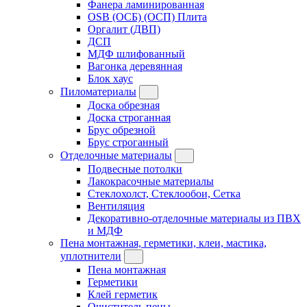
Фанера ламинированная
OSB (ОСБ) (ОСП) Плита
Оргалит (ДВП)
ДСП
МДФ шлифованный
Вагонка деревянная
Блок хаус
Пиломатериалы
Доска обрезная
Доска строганная
Брус обрезной
Брус строганный
Отделочные материалы
Подвесные потолки
Лакокрасочные материалы
Стеклохолст, Стеклообои, Сетка
Вентиляция
Декоративно-отделочные материалы из ПВХ
и МДФ
Пена монтажная, герметики, клеи, мастика,
уплотнители
Пена монтажная
Герметики
Клей герметик
Очиститель пены