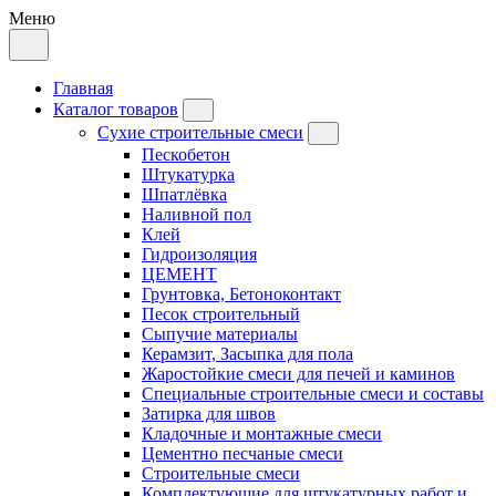
Меню
Главная
Каталог товаров
Сухие строительные смеси
Пескобетон
Штукатурка
Шпатлёвка
Наливной пол
Клей
Гидроизоляция
ЦЕМЕНТ
Грунтовка, Бетоноконтакт
Песок строительный
Сыпучие материалы
Керамзит, Засыпка для пола
Жаростойкие смеси для печей и каминов
Специальные строительные смеси и составы
Затирка для швов
Кладочные и монтажные смеси
Цементно песчаные смеси
Строительные смеси
Комплектующие для штукатурных работ и