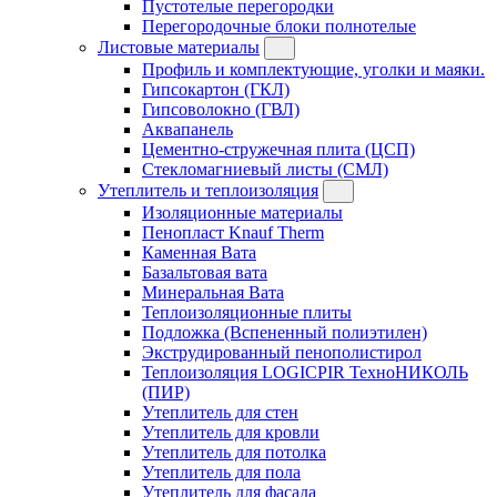
Пустотелые перегородки
Перегородочные блоки полнотелые
Листовые материалы
Профиль и комплектующие, уголки и маяки.
Гипсокартон (ГКЛ)
Гипсоволокно (ГВЛ)
Аквапанель
Цементно-стружечная плита (ЦСП)
Стекломагниевый листы (СМЛ)
Утеплитель и теплоизоляция
Изоляционные материалы
Пенопласт Knauf Therm
Каменная Вата
Базальтовая вата
Минеральная Вата
Теплоизоляционные плиты
Подложка (Вспененный полиэтилен)
Экструдированный пенополистирол
Теплоизоляция LOGICPIR ТехноНИКОЛЬ
(ПИР)
Утеплитель для стен
Утеплитель для кровли
Утеплитель для потолка
Утеплитель для пола
Утеплитель для фасада