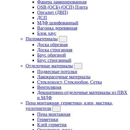
Фанера ламинированная
OSB (ОСБ) (ОСП) Плита
Оргалит (ДВП)
ДСП
МДФ шлифованный
Вагонка деревянная
Блок хаус
Пиломатериалы
Доска обрезная
Доска строганная
Брус обрезной
Брус строганный
Отделочные материалы
Подвесные потолки
Лакокрасочные материалы
Стеклохолст, Стеклообои, Сетка
Вентиляция
Декоративно-отделочные материалы из ПВХ
и МДФ
Пена монтажная, герметики, клеи, мастика,
уплотнители
Пена монтажная
Герметики
Клей герметик
Очиститель пены