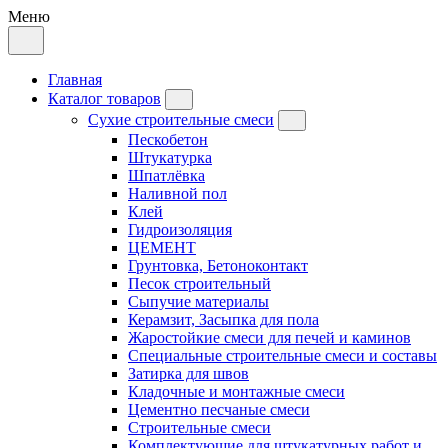
Меню
Главная
Каталог товаров
Сухие строительные смеси
Пескобетон
Штукатурка
Шпатлёвка
Наливной пол
Клей
Гидроизоляция
ЦЕМЕНТ
Грунтовка, Бетоноконтакт
Песок строительный
Сыпучие материалы
Керамзит, Засыпка для пола
Жаростойкие смеси для печей и каминов
Специальные строительные смеси и составы
Затирка для швов
Кладочные и монтажные смеси
Цементно песчаные смеси
Строительные смеси
Комплектующие для штукатурных работ и