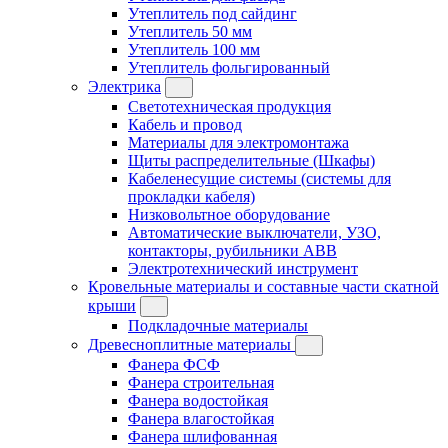
Утеплитель под сайдинг
Утеплитель 50 мм
Утеплитель 100 мм
Утеплитель фольгированный
Электрика
Светотехническая продукция
Кабель и провод
Материалы для электромонтажа
Щиты распределительные (Шкафы)
Кабеленесущие системы (системы для
прокладки кабеля)
Низковольтное оборудование
Автоматические выключатели, УЗО,
контакторы, рубильники ABB
Электротехнический инструмент
Кровельные материалы и составные части скатной
крыши
Подкладочные материалы
Древесноплитные материалы
Фанера ФСФ
Фанера строительная
Фанера водостойкая
Фанера влагостойкая
Фанера шлифованная