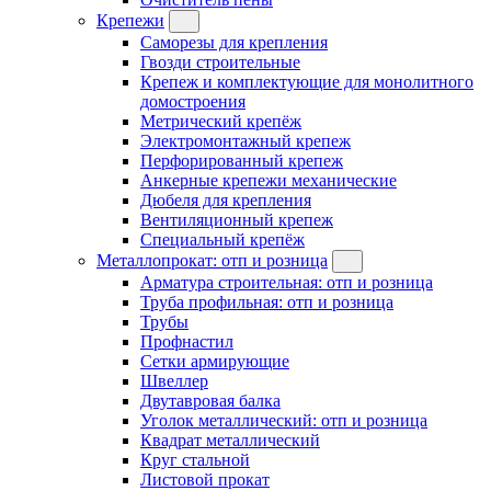
Крепежи
Саморезы для крепления
Гвозди строительные
Крепеж и комплектующие для монолитного
домостроения
Метрический крепёж
Электромонтажный крепеж
Перфорированный крепеж
Анкерные крепежи механические
Дюбеля для крепления
Вентиляционный крепеж
Специальный крепёж
Металлопрокат: отп и розница
Арматура строительная: отп и розница
Труба профильная: отп и розница
Трубы
Профнастил
Сетки армирующие
Швеллер
Двутавровая балка
Уголок металлический: отп и розница
Квадрат металлический
Круг стальной
Листовой прокат