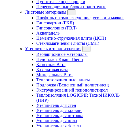
Пустотелые перегородки
Перегородочные блоки полнотелые
Листовые материалы
Профиль и комплектующие, уголки и маяки.
Гипсокартон (ГКЛ)
Гипсоволокно (ГВЛ)
Аквапанель
Цементно-стружечная плита (ЦСП)
Стекломагниевый листы (СМЛ)
Утеплитель и теплоизоляция
Изоляционные материалы
Пенопласт Knauf Therm
Каменная Вата
Базальтовая вата
Минеральная Вата
Теплоизоляционные плиты
Подложка (Вспененный полиэтилен)
Экструдированный пенополистирол
Теплоизоляция LOGICPIR ТехноНИКОЛЬ
(ПИР)
Утеплитель для стен
Утеплитель для кровли
Утеплитель для потолка
Утеплитель для пола
Утеплитель для фасада