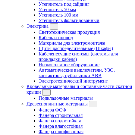
Утеплитель под сайдинг
Утеплитель 50 мм
Утеплитель 100 мм
Утеплитель фольгированный
Электрика
Светотехническая продукция
Кабель и провод
Материалы для электромонтажа
Щиты распределительные (Шкафы)
Кабеленесущие системы (системы для
прокладки кабеля)
Низковольтное оборудование
Автоматические выключатели, УЗО,
контакторы, рубильники ABB
Электротехнический инструмент
Кровельные материалы и составные части скатной
крыши
Подкладочные материалы
Древесноплитные материалы
Фанера ФСФ
Фанера строительная
Фанера водостойкая
Фанера влагостойкая
Фанера шлифованная