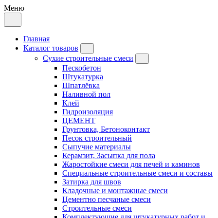
Меню
Главная
Каталог товаров
Сухие строительные смеси
Пескобетон
Штукатурка
Шпатлёвка
Наливной пол
Клей
Гидроизоляция
ЦЕМЕНТ
Грунтовка, Бетоноконтакт
Песок строительный
Сыпучие материалы
Керамзит, Засыпка для пола
Жаростойкие смеси для печей и каминов
Специальные строительные смеси и составы
Затирка для швов
Кладочные и монтажные смеси
Цементно песчаные смеси
Строительные смеси
Комплектующие для штукатурных работ и