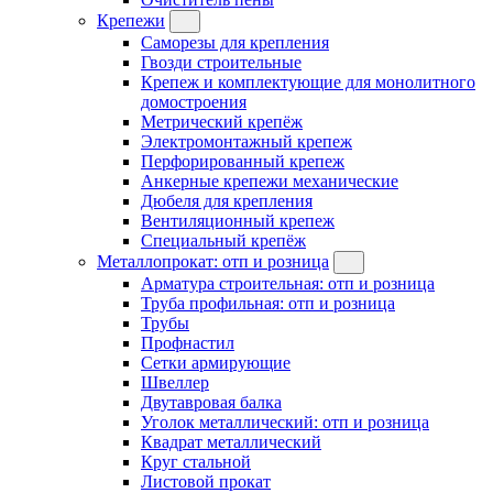
Крепежи
Саморезы для крепления
Гвозди строительные
Крепеж и комплектующие для монолитного
домостроения
Метрический крепёж
Электромонтажный крепеж
Перфорированный крепеж
Анкерные крепежи механические
Дюбеля для крепления
Вентиляционный крепеж
Специальный крепёж
Металлопрокат: отп и розница
Арматура строительная: отп и розница
Труба профильная: отп и розница
Трубы
Профнастил
Сетки армирующие
Швеллер
Двутавровая балка
Уголок металлический: отп и розница
Квадрат металлический
Круг стальной
Листовой прокат