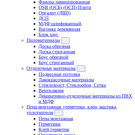
Фанера ламинированная
OSB (ОСБ) (ОСП) Плита
Оргалит (ДВП)
ДСП
МДФ шлифованный
Вагонка деревянная
Блок хаус
Пиломатериалы
Доска обрезная
Доска строганная
Брус обрезной
Брус строганный
Отделочные материалы
Подвесные потолки
Лакокрасочные материалы
Стеклохолст, Стеклообои, Сетка
Вентиляция
Декоративно-отделочные материалы из ПВХ
и МДФ
Пена монтажная, герметики, клеи, мастика,
уплотнители
Пена монтажная
Герметики
Клей герметик
Очиститель пены