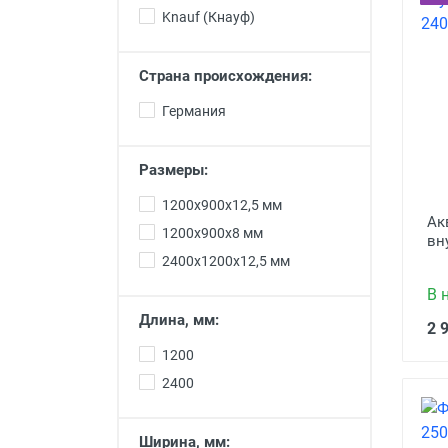
составные части скатной
Knauf (Кнауф)
крыши
Древесноплитные материалы
Страна происхождения:
Пиломатериалы
Германия
Отделочные материалы
Размеры:
Пена монтажная, герметики,
клеи, мастика, уплотнители
1200х900х12,5 мм
Ак
Крепежи
1200х900х8 мм
вн
Металлопрокат: отп и розница
2400х1200х12,5 мм
В 
Отопление
Длина, мм:
2 
Сантехника
1200
Электроинструменты
2400
Товары для дома и сада
Ремонтно-строительные
Ширина, мм: