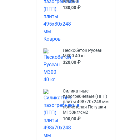
Ковров
130,00 ₽
Пескобетон Русеан
М300 40 кг
320,00 ₽
Силикатные
пазогребневые (ПГП)
плиты 498х70х248 мм
полнотелая Петушки
М150кг/см2
100,00 ₽