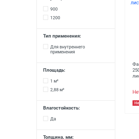
материалы
900
Кольца для колодцев
1200
Ремонт квартир под ключ
Тип применения:
Разгрузка стройматериалов
Для внутреннего
Доставка Стройматериалов
применения
Фа
25
Площадь:
ли
1 м²
2,88 м²
Не
Не
Влагостойкость:
Да
Толщина, мм: