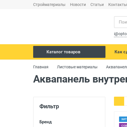
Стройматериалы
Новости
Статьи
Контакты
i@opto
Как с
Каталог товаров
Сухие строительные смеси
Главная
Листовые материалы
Аквапанел
Строительные инструменты
Аквапанель внутре
Перегородки
Листовые материалы
Фильтр
Утеплитель и теплоизоляция
Электрика
ХИТ
Бренд
Кровельные материалы и
СО