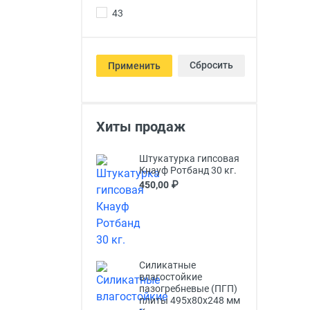
43
Сбросить
Применить
Хиты продаж
Штукатурка гипсовая
Кнауф Ротбанд 30 кг.
450,00 ₽
Силикатные
влагостойкие
пазогребневые (ПГП)
плиты 495х80х248 мм