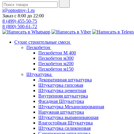
i@optostroy-1.ru
Заказ с 8:00 до 22:00
8 (499) 455-50-75
8 (800) 500-61-72
Сухие строительные смеси
Пескобетон
Пескобетон М 400
Пескобетон м300
Пескобетон м200
Пескобетон м150
Штукатурка
Декоративная штукатурка
Штукатурка гипсовая
Штукатурка цементная
Внутренняя штукатурка
Фасадная Штукатурка
Штукатурка Механизированная
Наружная штукатурка
Штукатурка выравнивающая
Влагостойкая Штукатурка
Штукатурка силиконовая
Санирующая штукатурка