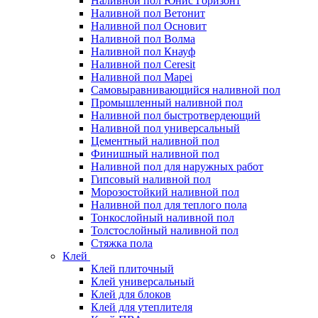
Наливной пол Юнис Горизонт
Наливной пол Ветонит
Наливной пол Основит
Наливной пол Волма
Наливной пол Кнауф
Наливной пол Ceresit
Наливной пол Mapei
Самовыравнивающийся наливной пол
Промышленный наливной пол
Наливной пол быстротвердеющий
Наливной пол универсальный
Цементный наливной пол
Финишный наливной пол
Наливной пол для наружных работ
Гипсовый наливной пол
Морозостойкий наливной пол
Наливной пол для теплого пола
Тонкослойный наливной пол
Толстослойный наливной пол
Стяжка пола
Клей
Клей плиточный
Клей универсальный
Клей для блоков
Клей для утеплителя