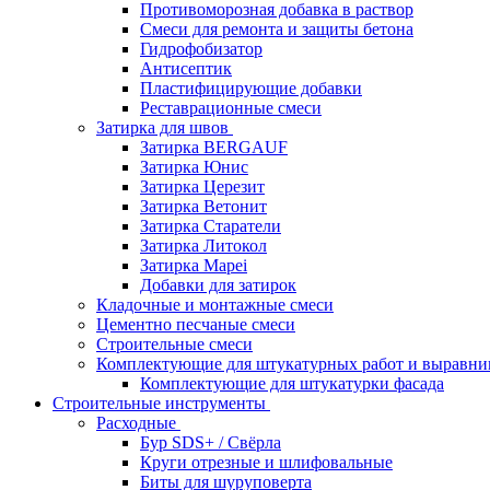
Противоморозная добавка в раствор
Смеси для ремонта и защиты бетона
Гидрофобизатор
Антисептик
Пластифицирующие добавки
Реставрационные смеси
Затирка для швов
Затирка BERGAUF
Затирка Юнис
Затирка Церезит
Затирка Ветонит
Затирка Старатели
Затирка Литокол
Затирка Mapei
Добавки для затирок
Кладочные и монтажные смеси
Цементно песчаные смеси
Строительные смеси
Комплектующие для штукатурных работ и выравни
Комплектующие для штукатурки фасада
Строительные инструменты
Расходные
Бур SDS+ / Свёрла
Круги отрезные и шлифовальные
Биты для шуруповерта