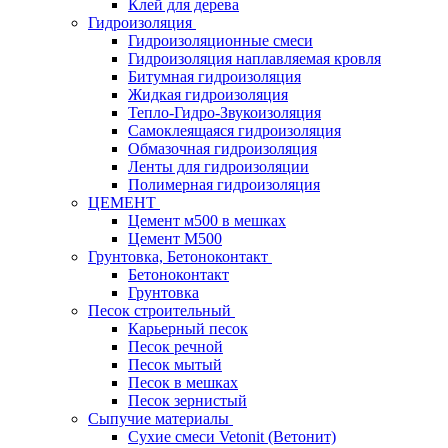
Клей для дерева
Гидроизоляция
Гидроизоляционные смеси
Гидроизоляция наплавляемая кровля
Битумная гидроизоляция
Жидкая гидроизоляция
Тепло-Гидро-Звукоизоляция
Самоклеящаяся гидроизоляция
Обмазочная гидроизоляция
Ленты для гидроизоляции
Полимерная гидроизоляция
ЦЕМЕНТ
Цемент м500 в мешках
Цемент М500
Грунтовка, Бетоноконтакт
Бетоноконтакт
Грунтовка
Песок строительный
Карьерный песок
Песок речной
Песок мытый
Песок в мешках
Песок зернистый
Сыпучие материалы
Сухие смеси Vetonit (Ветонит)