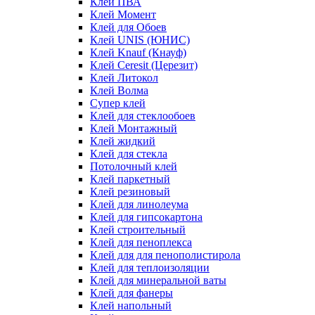
Клей ПВА
Клей Момент
Клей для Обоев
Клей UNIS (ЮНИС)
Клей Knauf (Кнауф)
Клей Ceresit (Церезит)
Клей Литокол
Клей Волма
Супер клей
Клей для стеклообоев
Клей Монтажный
Клей жидкий
Клей для стекла
Потолочный клей
Клей паркетный
Клей резиновый
Клей для линолеума
Клей для гипсокартона
Клей строительный
Клей для пеноплекса
Клей для для пенополистирола
Клей для теплоизоляции
Клей для минеральной ваты
Клей для фанеры
Клей напольный