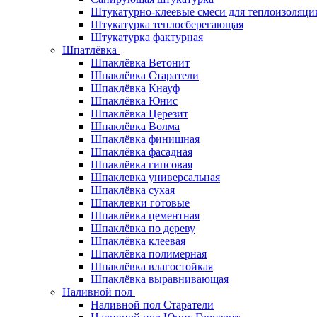
Штукатурно-клеевые смеси для теплоизоляци
Штукатурка теплосберегающая
Штукатурка фактурная
Шпатлёвка
Шпаклёвка Ветонит
Шпаклёвка Старатели
Шпаклёвка Кнауф
Шпаклёвка Юнис
Шпаклёвка Церезит
Шпаклёвка Волма
Шпаклёвка финишная
Шпаклёвка фасадная
Шпаклёвка гипсовая
Шпаклевка универсальная
Шпаклёвка сухая
Шпаклевки готовые
Шпаклёвка цементная
Шпаклёвка по дереву
Шпаклёвка клеевая
Шпаклёвка полимерная
Шпаклёвка влагостойкая
Шпаклёвка выравнивающая
Наливной пол
Наливной пол Старатели