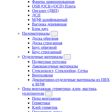
Фанера ламинированная
OSB (ОСБ) (ОСП) Плита
Оргалит (ДВП)
ДСП
МДФ шлифованный
Вагонка деревянная
Блок хаус
Пиломатериалы
Доска обрезная
Доска строганная
Брус обрезной
Брус строганный
Отделочные материалы
Подвесные потолки
Лакокрасочные материалы
Стеклохолст, Стеклообои, Сетка
Вентиляция
Декоративно-отделочные материалы из ПВХ
и МДФ
Пена монтажная, герметики, клеи, мастика,
уплотнители
Пена монтажная
Герметики
Клей герметик
Очиститель пены