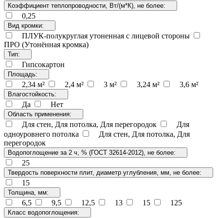
Коэффициент теплопроводности, Вт/(м*К), не более:
0,25
Вид кромки:
ПЛУК-полукруглая утоненная с лицевой стороны
ПРО (Утонённая кромка)
Тип:
Гипсокартон
Площадь:
2,34 м²
2,4 м²
3 м²
3,24 м²
3,6 м²
Влагостойкость:
Да
Нет
Область применения:
Для стен, Для потолка, Для перегородок
Для
одноуровнего потолка
Для стен, Для потолка, Для
перегородок
Водопоглощение за 2 ч, % (ГОСТ 32614-2012), не более:
25
Твердость поверхности плит, диаметр углубления, мм, не более:
15
Толщина, мм:
6,5
9,5
12,5
13
15
125
Класс водопоглощения: