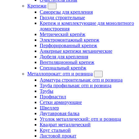
Крепежи
Саморезы для крепления
Гвозди строительные
Крепеж и комплектующие для монолитного
домостроения
Метрический крепёж
Электромонтажный крепеж
Перфорированный крепеж
Анкерные крепежи механические
Дюбеля для крепления
Вентиляционный крепеж
Специальный крепёж
Металлопрокат: отп и розница
Арматура строительная: отп и розница
Труба профильная: отп и розница
Трубы
Профнастил
Сетки армирующие
Швеллер
Двутавровая балка
Уголок металлический: отп и розница
Квадрат металлический
Круг стальной
Листовой прокат