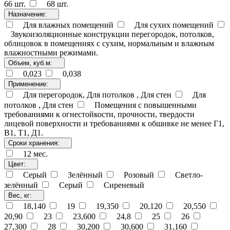
66 шт.
68 шт.
Назначение:
Для влажных помещений
Для сухих помещений
Звукоизоляционные конструкции перегородок, потолков,
облицовок в помещениях с сухим, нормальным и влажным
влажностными режимами.
Объем, куб.м:
0,023
0,038
Применение:
Для перегородок, Для потолков , Для стен
Для
потолков , Для стен
Помещения с повышенными
требованиями к огнестойкости, прочности, твердости
лицевой поверхности и требованиями к обшивке не менее Г1,
В1, Т1, Д1.
Сроки хранения:
12 мес.
Цвет:
Cерый
Зелённый
Розовый
Светло-
зелённый
Серый
Сиреневый
Вес, кг:
18,140
19
19,350
20,120
20,550
20,90
23
23,600
24,8
25
26
27,300
28
30,200
30,600
31,160