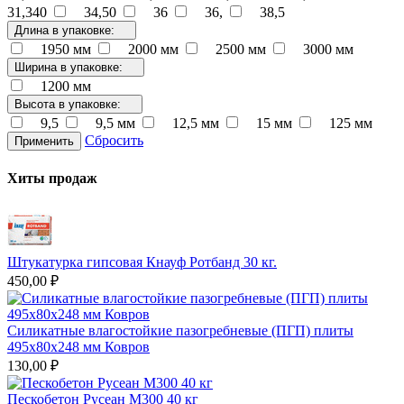
31,340
34,50
36
36,
38,5
Длина в упаковке:
1950 мм
2000 мм
2500 мм
3000 мм
Ширина в упаковке:
1200 мм
Высота в упаковке:
9,5
9,5 мм
12,5 мм
15 мм
125 мм
Сбросить
Применить
Хиты продаж
Штукатурка гипсовая Кнауф Ротбанд 30 кг.
450,00 ₽
Силикатные влагостойкие пазогребневые (ПГП) плиты
495х80х248 мм Ковров
130,00 ₽
Пескобетон Русеан М300 40 кг