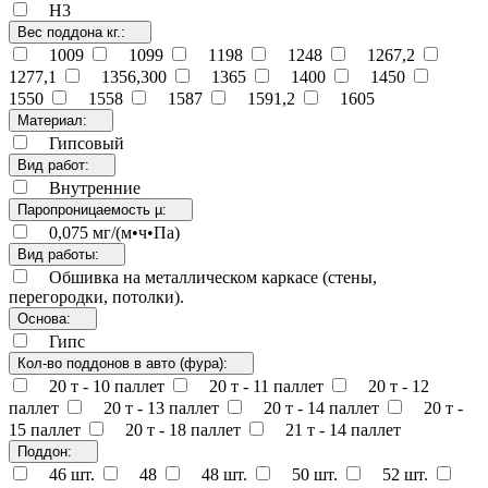
Н3
Вес поддона кг.:
1009
1099
1198
1248
1267,2
1277,1
1356,300
1365
1400
1450
1550
1558
1587
1591,2
1605
Материал:
Гипсовый
Вид работ:
Внутренние
Паропроницаемость µ:
0,075 мг/(м•ч•Па)
Вид работы:
Обшивка на металлическом каркасе (стены,
перегородки, потолки).
Основа:
Гипс
Кол-во поддонов в авто (фура):
20 т - 10 паллет
20 т - 11 паллет
20 т - 12
паллет
20 т - 13 паллет
20 т - 14 паллет
20 т -
15 паллет
20 т - 18 паллет
21 т - 14 паллет
Поддон:
46 шт.
48
48 шт.
50 шт.
52 шт.