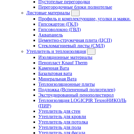
Пустотелые перегородки
Перегородочные блоки полнотелые
Листовые материалы
Профиль и комплектующие, уголки и маяки.
Гипсокартон (ГКЛ)
Гипсоволокно (ГВЛ)
Аквапанель
Цементно-стружечная плита (ЦСП)
Стекломагниевый листы (СМЛ)
Утеплитель и теплоизоляция
Изоляционные материалы
Пенопласт Knauf Therm
Каменная Вата
Базальтовая вата
Минеральная Вата
Теплоизоляционные плиты
Подложка (Вспененный полиэтилен)
Экструдированный пенополистирол
Теплоизоляция LOGICPIR ТехноНИКОЛЬ
(ПИР)
Утеплитель для стен
Утеплитель для кровли
Утеплитель для потолка
Утеплитель для пола
Утеплитель для фасада