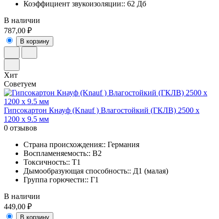
Коэффициент звукоизоляции:: 62 Дб
В наличии
787,00 ₽
В корзину
Хит
Советуем
Гипсокартон Кнауф (Knauf ) Влагостойкий (ГКЛВ) 2500 х
1200 х 9.5 мм
0 отзывов
Страна происхождения:: Германия
Воспламеняемость:: В2
Токсичность:: Т1
Дымообразующая способность:: Д1 (малая)
Группа горючести:: Г1
В наличии
449,00 ₽
В корзину