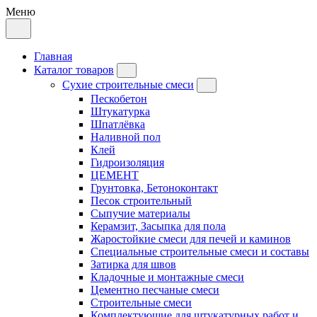
Меню
Главная
Каталог товаров
Сухие строительные смеси
Пескобетон
Штукатурка
Шпатлёвка
Наливной пол
Клей
Гидроизоляция
ЦЕМЕНТ
Грунтовка, Бетоноконтакт
Песок строительный
Сыпучие материалы
Керамзит, Засыпка для пола
Жаростойкие смеси для печей и каминов
Специальные строительные смеси и составы
Затирка для швов
Кладочные и монтажные смеси
Цементно песчаные смеси
Строительные смеси
Комплектующие для штукатурных работ и