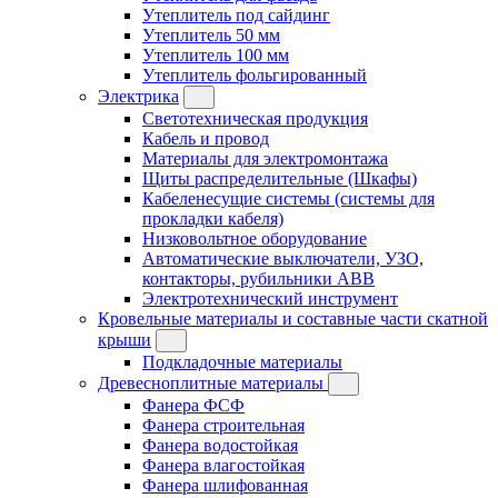
Утеплитель под сайдинг
Утеплитель 50 мм
Утеплитель 100 мм
Утеплитель фольгированный
Электрика
Светотехническая продукция
Кабель и провод
Материалы для электромонтажа
Щиты распределительные (Шкафы)
Кабеленесущие системы (системы для
прокладки кабеля)
Низковольтное оборудование
Автоматические выключатели, УЗО,
контакторы, рубильники ABB
Электротехнический инструмент
Кровельные материалы и составные части скатной
крыши
Подкладочные материалы
Древесноплитные материалы
Фанера ФСФ
Фанера строительная
Фанера водостойкая
Фанера влагостойкая
Фанера шлифованная