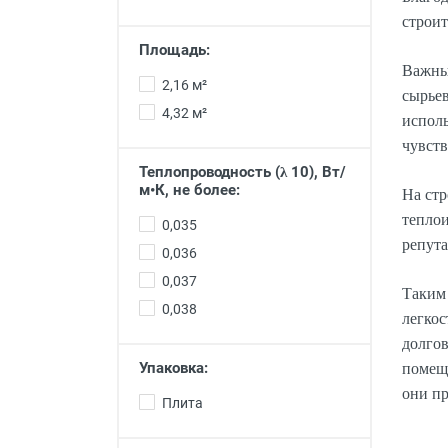
строит
Площадь:
Важным
2,16 м²
сырьев
4,32 м²
испол
чувст
Теплопроводность (λ 10), Вт/
м•К, не более:
На ст
теплои
0,035
репута
0,036
0,037
Таким 
0,038
легкос
долгов
помеще
Упаковка:
они пр
Плита