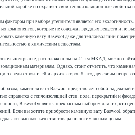
ельной коробке и сохраняет свои теплоизоляционные свойства 
 фактором при выборе утеплителя является его экологичность.
ых компонентов, которые не содержат вредных веществ и не вы
ьзовать каменную вату Baswool даже для теплоизоляции помеще
вительностью к химическим веществам.
роительном рынке, расположенном на 41 км МКАД, можно найт
золяционным материалам. Однако, стоит отметить, что каменна
цию среди строителей и архитекторов благодаря своим непревз
образом, каменная вата Baswool представляет собой надежный и
тью справится с теплоизоляцией стен, пола, перекрытий и фасад
ечности, Baswool является прекрасным выбором для тех, кто це
ний. Если вы хотите приобрести каменную вату Baswool, обрат
едлагают высокое качество товара по оптимальным ценам.