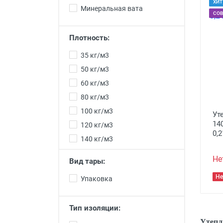
ХИТ
Минеральная вата
СО
Плотность:
35 кг/м3
50 кг/м3
60 кг/м3
80 кг/м3
100 кг/м3
Ут
14
120 кг/м3
0,
140 кг/м3
Не
Вид тары:
Не
Упаковка
Тип изоляции:
Утепл