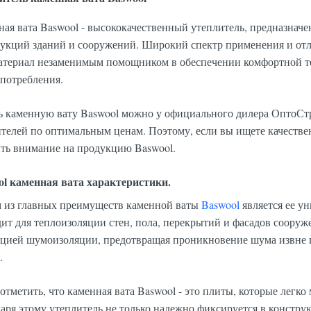
ая вата Baswool - высококачественный утеплитель, предназнач
рукций зданий и сооружений. Широкий спектр применения и отл
материал незаменимым помощником в обеспечении комфортной 
потребления.
ь каменную вату Baswool можно у официального дилера ОптоСт
телей по оптимальным ценам. Поэтому, если вы ищете качестве
ть внимание на продукцию Baswool.
ol каменная вата характеристики.
 из главных преимуществ каменной ваты
Baswool
является ее ун
ит для теплоизоляции стен, пола, перекрытий и фасадов сооруж
кцией шумоизоляции, предотвращая проникновение шума извне 
.
отметить, что каменная вата Baswool - это плиты, которые легк
аря этому утеплитель не только надежно фиксируется в констру