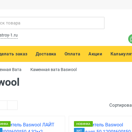
stroy-1.ru
делать заказ
Доставка
Оплата
Акции
Калькуля
енная Вата
Каменная вата Baswool
wool
Сортирова
ВИНКА
НОВИНКА
ХИТ