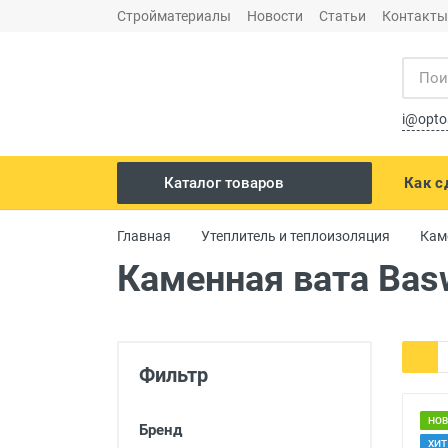
Стройматериалы
Новости
Статьи
Контакты
i@opto
Как с
Каталог товаров
Сухие строительные смеси
Главная
Утеплитель и теплоизоляция
Кам
Строительные инструменты
Каменная вата Bas
Перегородки
Листовые материалы
Фильтр
Утеплитель и теплоизоляция
Электрика
НО
Бренд
Кровельные материалы и
ХИТ