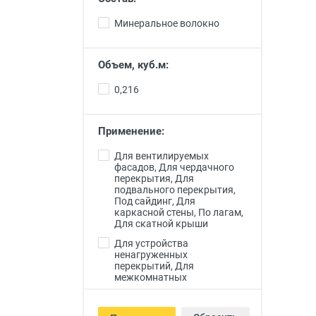
Минеральное волокно
Объем, куб.м:
0,216
Применение:
Для вентилируемых
фасадов, Для чердачного
перекрытия, Для
подвального перекрытия,
Под сайдинг, Для
каркасной стены, По лагам,
Для скатной крыши
Для устройства
ненагруженных
перекрытий, Для
межкомнатных
перегородок, Для
межэтажного перекрытия,
Для цоколя, Для