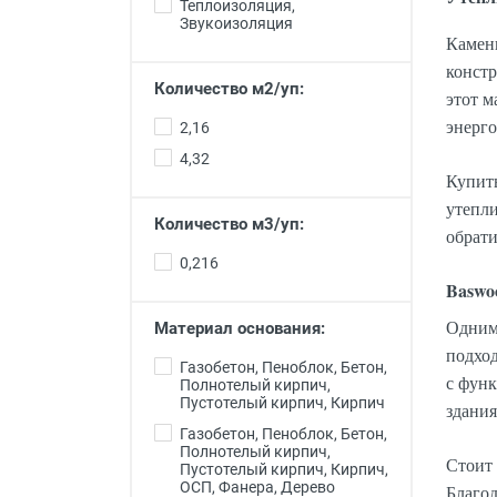
Теплоизоляция,
Звукоизоляция
Каменн
конст
Количество м2/уп:
этот 
энерго
2,16
4,32
Купит
утепли
Количество м3/уп:
обрати
0,216
Baswo
Одним
Материал основания:
подход
Газобетон, Пеноблок, Бетон,
с фун
Полнотелый кирпич,
Пустотелый кирпич, Кирпич
здания
Газобетон, Пеноблок, Бетон,
Полнотелый кирпич,
Стоит 
Пустотелый кирпич, Кирпич,
ОСП, Фанера, Дерево
Благод