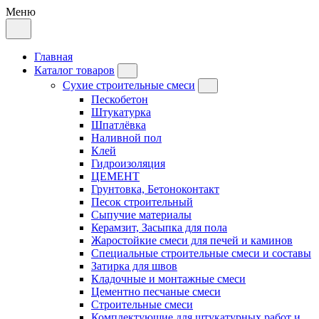
Меню
Главная
Каталог товаров
Сухие строительные смеси
Пескобетон
Штукатурка
Шпатлёвка
Наливной пол
Клей
Гидроизоляция
ЦЕМЕНТ
Грунтовка, Бетоноконтакт
Песок строительный
Сыпучие материалы
Керамзит, Засыпка для пола
Жаростойкие смеси для печей и каминов
Специальные строительные смеси и составы
Затирка для швов
Кладочные и монтажные смеси
Цементно песчаные смеси
Строительные смеси
Комплектующие для штукатурных работ и