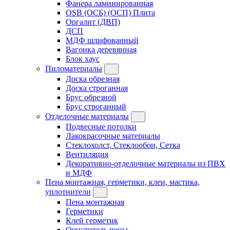
Фанера ламинированная
OSB (ОСБ) (ОСП) Плита
Оргалит (ДВП)
ДСП
МДФ шлифованный
Вагонка деревянная
Блок хаус
Пиломатериалы
Доска обрезная
Доска строганная
Брус обрезной
Брус строганный
Отделочные материалы
Подвесные потолки
Лакокрасочные материалы
Стеклохолст, Стеклообои, Сетка
Вентиляция
Декоративно-отделочные материалы из ПВХ
и МДФ
Пена монтажная, герметики, клеи, мастика,
уплотнители
Пена монтажная
Герметики
Клей герметик
Очиститель пены