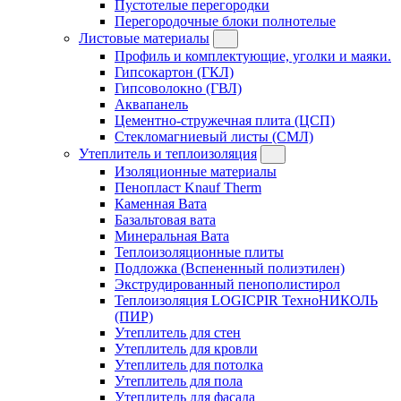
Пустотелые перегородки
Перегородочные блоки полнотелые
Листовые материалы
Профиль и комплектующие, уголки и маяки.
Гипсокартон (ГКЛ)
Гипсоволокно (ГВЛ)
Аквапанель
Цементно-стружечная плита (ЦСП)
Стекломагниевый листы (СМЛ)
Утеплитель и теплоизоляция
Изоляционные материалы
Пенопласт Knauf Therm
Каменная Вата
Базальтовая вата
Минеральная Вата
Теплоизоляционные плиты
Подложка (Вспененный полиэтилен)
Экструдированный пенополистирол
Теплоизоляция LOGICPIR ТехноНИКОЛЬ
(ПИР)
Утеплитель для стен
Утеплитель для кровли
Утеплитель для потолка
Утеплитель для пола
Утеплитель для фасада