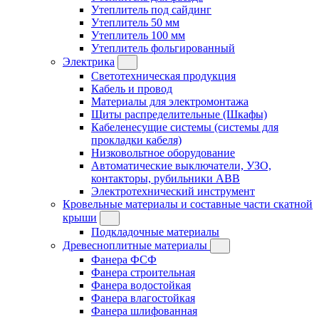
Утеплитель под сайдинг
Утеплитель 50 мм
Утеплитель 100 мм
Утеплитель фольгированный
Электрика
Светотехническая продукция
Кабель и провод
Материалы для электромонтажа
Щиты распределительные (Шкафы)
Кабеленесущие системы (системы для
прокладки кабеля)
Низковольтное оборудование
Автоматические выключатели, УЗО,
контакторы, рубильники ABB
Электротехнический инструмент
Кровельные материалы и составные части скатной
крыши
Подкладочные материалы
Древесноплитные материалы
Фанера ФСФ
Фанера строительная
Фанера водостойкая
Фанера влагостойкая
Фанера шлифованная