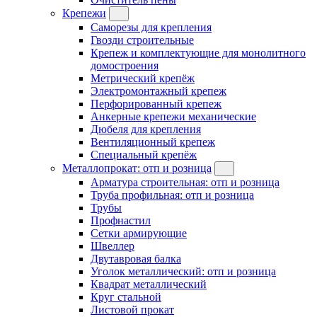
Крепежи
Саморезы для крепления
Гвозди строительные
Крепеж и комплектующие для монолитного
домостроения
Метрический крепёж
Электромонтажный крепеж
Перфорированный крепеж
Анкерные крепежи механические
Дюбеля для крепления
Вентиляционный крепеж
Специальный крепёж
Металлопрокат: отп и розница
Арматура строительная: отп и розница
Труба профильная: отп и розница
Трубы
Профнастил
Сетки армирующие
Швеллер
Двутавровая балка
Уголок металлический: отп и розница
Квадрат металлический
Круг стальной
Листовой прокат