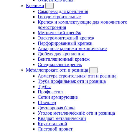
Крепежи
Саморезы для крепления
Гвозди строительные
Крепеж и комплектующие для монолитного
домостроения
Метрический крепёж
Электромонтажный крепеж
Перфорированный крепеж
Анкерные крепежи механические
Дюбеля для крепления
Вентиляционный крепеж
Специальный крепёж
Металлопрокат: отп и розница
Арматура строительная: отп и розница
Труба профильная: отп и розница
Трубы
Профнастил
Сетки армирующие
Швеллер
Двутавровая балка
Уголок металлический: отп и розница
Квадрат металлический
Круг стальной
Листовой прокат