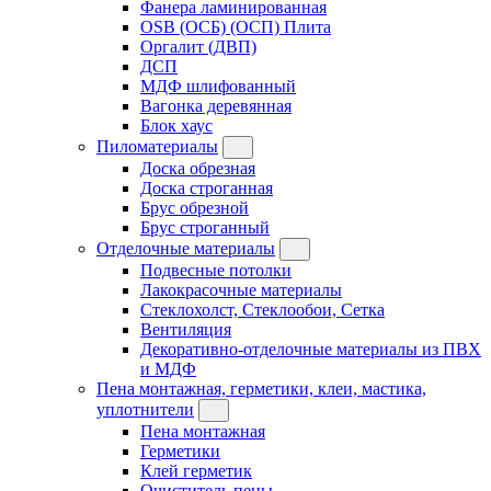
Фанера ламинированная
OSB (ОСБ) (ОСП) Плита
Оргалит (ДВП)
ДСП
МДФ шлифованный
Вагонка деревянная
Блок хаус
Пиломатериалы
Доска обрезная
Доска строганная
Брус обрезной
Брус строганный
Отделочные материалы
Подвесные потолки
Лакокрасочные материалы
Стеклохолст, Стеклообои, Сетка
Вентиляция
Декоративно-отделочные материалы из ПВХ
и МДФ
Пена монтажная, герметики, клеи, мастика,
уплотнители
Пена монтажная
Герметики
Клей герметик
Очиститель пены