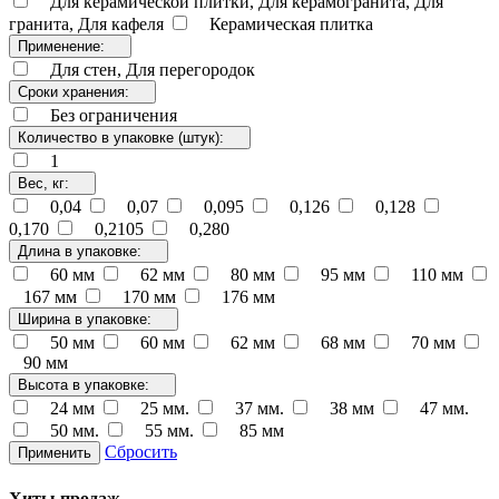
Для керамической плитки, Для керамогранита, Для
гранита, Для кафеля
Керамическая плитка
Применение:
Для стен, Для перегородок
Сроки хранения:
Без ограничения
Количество в упаковке (штук):
1
Вес, кг:
0,04
0,07
0,095
0,126
0,128
0,170
0,2105
0,280
Длина в упаковке:
60 мм
62 мм
80 мм
95 мм
110 мм
167 мм
170 мм
176 мм
Ширина в упаковке:
50 мм
60 мм
62 мм
68 мм
70 мм
90 мм
Высота в упаковке:
24 мм
25 мм.
37 мм.
38 мм
47 мм.
50 мм.
55 мм.
85 мм
Сбросить
Применить
Хиты продаж