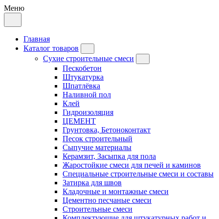
Меню
Главная
Каталог товаров
Сухие строительные смеси
Пескобетон
Штукатурка
Шпатлёвка
Наливной пол
Клей
Гидроизоляция
ЦЕМЕНТ
Грунтовка, Бетоноконтакт
Песок строительный
Сыпучие материалы
Керамзит, Засыпка для пола
Жаростойкие смеси для печей и каминов
Специальные строительные смеси и составы
Затирка для швов
Кладочные и монтажные смеси
Цементно песчаные смеси
Строительные смеси
Комплектующие для штукатурных работ и