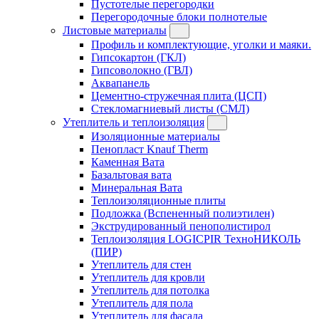
Пустотелые перегородки
Перегородочные блоки полнотелые
Листовые материалы
Профиль и комплектующие, уголки и маяки.
Гипсокартон (ГКЛ)
Гипсоволокно (ГВЛ)
Аквапанель
Цементно-стружечная плита (ЦСП)
Стекломагниевый листы (СМЛ)
Утеплитель и теплоизоляция
Изоляционные материалы
Пенопласт Knauf Therm
Каменная Вата
Базальтовая вата
Минеральная Вата
Теплоизоляционные плиты
Подложка (Вспененный полиэтилен)
Экструдированный пенополистирол
Теплоизоляция LOGICPIR ТехноНИКОЛЬ
(ПИР)
Утеплитель для стен
Утеплитель для кровли
Утеплитель для потолка
Утеплитель для пола
Утеплитель для фасада