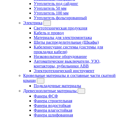
Утеплитель под сайдинг
Утеплитель 50 мм
Утеплитель 100 мм
Утеплитель фольгированный
Электрика
Светотехническая продукция
Кабель и провод
Материалы для электромонтажа
Щиты распределительные (Шкафы)
Кабеленесущие системы (системы для
прокладки кабеля)
Низковольтное оборудование
Автоматические выключатели, УЗО,
контакторы, рубильники ABB
Электротехнический инструмент
Кровельные материалы и составные части скатной
крыши
Подкладочные материалы
Древесноплитные материалы
Фанера ФСФ
Фанера строительная
Фанера водостойкая
Фанера влагостойкая
Фанера шлифованная