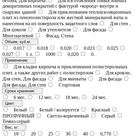
бетона, Для кирпича
Для изготовления тонкослойных
декоративных покрытий с фактурой «короед» внутри и
снаружи зданий
Для приклеивания теплоизоляционных
плит из пенополистирола или жесткой минеральной ваты и
нанесения на их поверхность защитного слоя
Для стен ,
Для цоколя
Для утеплителя
Для фасада
Многоцелевой
Фасад, Стена
Объем, куб.м:
0.017
0.018
0.020
0.023
0.025
0.027
1 л.
1000
0,020
0.
Применение:
Для кладки кирпича и приклеивания полистирольных
плит, а также других работ с полистиролом
Для кровли,
Для стен, Для фасада
Для минваты
Для фасада
Для фасада, Для стен
Стартовая
Сроки хранения:
6 мес.
12 мес.
18 мес.
24 мес.
Цвет:
Белый
Белый / колеруется
Красный
ПРОЗРАЧНЫЙ
Светло-коричневый
Серый
Темно-серый
Вес, кг:
18
20
25
30
40
0,770