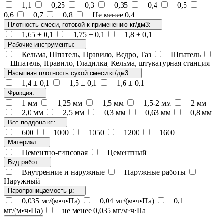
1,1
0,25
0,3
0,35
0,4
0,5
0,6
0,7
0,8
Не менее 0,4
Плотность смеси, готовой к применению кг/дм3:
1,65 ± 0,1
1,75 ± 0,1
1,8 ± 0,1
Рабочие инструменты:
Кельма, Шпатель, Правило, Ведро, Таз
Шпатель
Шпатель, Правило, Гладилка, Кельма, штукатурная станция
Насыпная плотность сухой смеси кг/дм3:
1,4 ± 0,1
1,5 ± 0,1
1,6 ± 0,1
Фракция:
1 мм
1,25 мм
1,5 мм
1,5-2 мм
2 мм
2,0 мм
2,5 мм
0,3 мм
0,63 мм
0,8 мм
Вес поддона кг.:
600
1000
1050
1200
1600
Материал:
Цементно-гипсовая
Цементный
Вид работ:
Внутренние и наружные
Наружные работы
Наружный
Паропроницаемость µ:
0,035 мг/(м•ч•Па)
0,04 мг/(м•ч•Па)
0,1
мг/(м•ч•Па)
не менее 0,035 мг/м·ч·Па