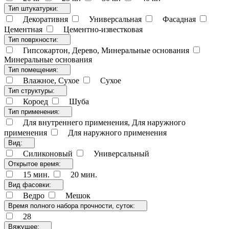
Тип штукатурки:
Декоративня
Универсальная
Фасадная
Цементная
Цементно-известковая
Тип поврхности:
Гипсокартон, Дерево, Минеральные основания
Минеральные основания
Тип помещения:
Влажное, Сухое
Сухое
Тип структуры:
Короед
Шуба
Тип применения:
Для внутреннего применения, Для наружного
применения
Для наружного применения
Вид:
Силиконовый
Универсальный
Открытое время:
15 мин.
20 мин.
Вид фасовки:
Ведро
Мешок
Время полного набора прочности, суток:
28
Вяжущее: