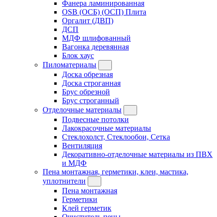
Фанера ламинированная
OSB (ОСБ) (ОСП) Плита
Оргалит (ДВП)
ДСП
МДФ шлифованный
Вагонка деревянная
Блок хаус
Пиломатериалы
Доска обрезная
Доска строганная
Брус обрезной
Брус строганный
Отделочные материалы
Подвесные потолки
Лакокрасочные материалы
Стеклохолст, Стеклообои, Сетка
Вентиляция
Декоративно-отделочные материалы из ПВХ
и МДФ
Пена монтажная, герметики, клеи, мастика,
уплотнители
Пена монтажная
Герметики
Клей герметик
Очиститель пены