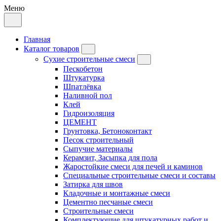
Меню
Главная
Каталог товаров
Сухие строительные смеси
Пескобетон
Штукатурка
Шпатлёвка
Наливной пол
Клей
Гидроизоляция
ЦЕМЕНТ
Грунтовка, Бетоноконтакт
Песок строительный
Сыпучие материалы
Керамзит, Засыпка для пола
Жаростойкие смеси для печей и каминов
Специальные строительные смеси и составы
Затирка для швов
Кладочные и монтажные смеси
Цементно песчаные смеси
Строительные смеси
Комплектующие для штукатурных работ и