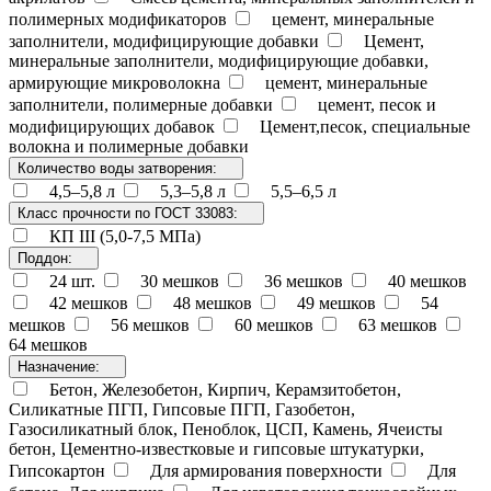
полимерных модификаторов
цемент, минеральные
заполнители, модифицирующие добавки
Цемент,
минеральные заполнители, модифицирующие добавки,
армирующие микроволокна
цемент, минеральные
заполнители, полимерные добавки
цемент, песок и
модифицирующих добавок
Цемент,песок, специальные
волокна и полимерные добавки
Количество воды затворения:
4,5–5,8 л
5,3–5,8 л
5,5–6,5 л
Класс прочности по ГОСТ 33083:
КП III (5,0-7,5 МПа)
Поддон:
24 шт.
30 мешков
36 мешков
40 мешков
42 мешков
48 мешков
49 мешков
54
мешков
56 мешков
60 мешков
63 мешков
64 мешков
Назначение:
Бетон, Железобетон, Кирпич, Керамзитобетон,
Силикатные ПГП, Гипсовые ПГП, Газобетон,
Газосиликатный блок, Пеноблок, ЦСП, Камень, Ячеисты
бетон, Цементно-известковые и гипсовые штукатурки,
Гипсокартон
Для армирования поверхности
Для