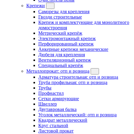
Крепежи
Саморезы для крепления
Гвозди строительные
Крепеж и комплектующие для монолитного
домостроения
Метрический крепёж
Электромонтажный крепеж
Перфорированный крепеж
Анкерные крепежи механические
Дюбеля для крепления
Вентиляционный крепеж
Специальный крепёж
Металлопрокат: отп и розница
Арматура строительная: отп и розница
Труба профильная: отп и розница
Трубы
Профнастил
Сетки армирующие
Швеллер
Двутавровая балка
Уголок металлический: отп и розница
Квадрат металлический
Круг стальной
Листовой прокат