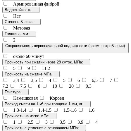
Армированная фиброй
Водостойкость:
Нет
Степень блеска:
Матовая
Толщина, мм:
2
Сохраняемость первоначальной подвижности (время потребления):
около 60 минут
Прочность при сжатии через 28 суток, МПа:
5
9
11.2
Прочность на сжатие МПа:
3,4
3,5
4
5
6
6,5
7
7,2
7,5
8
10
20
0,3
Текстура:
Камешковая
Короед
Расход смеси на 1 м² при толщине 1 мм, кг:
1,3-1,4
1,4-1,5
1,5-1,6
1,6
Прочность на изгиб МПа:
1
2,5
3
3,5
3,9
4
Прочность сцепления с основанием МПа: