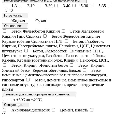
Рекомендуемая толщина в 1 слой нанесения мм:
1-3
2-10
3-30
3-40
5-30
5-35
5-40
Готовность:
Жидкая
Сухая
Основание:
Бетон Железобетон Кирпич
Бетон Железобетон
Кирпич Гипс Силикат
Бетон Железобетон Кирпич
Керамзитобетон Силикатные ПГП
Бетон, Газобетон,
Кирпич, Пазогребневые плиты, Пенобетон, ЦСП, Цементная
штукатурка
Бетон, Железобетон, Силикатные, ПГП,
Цементные штукатурки, Газобетон, Газосиликатный блок,
Камень, Керамзитобетонный блок, Кирпич, Пеноблок, ЦСП,
Бетон, Кирпич, Ячеистый бетон
Бетон, Кирпич,
Ячеистый бетон, Керамзитобетонных блоков
Бетон,
цементные, цементно-известковые и гипсовые штукатурки,
гипсокартон
Бетон, цементные, цементно-известковые и
гипсовые штукатурки, гипсокартон, древесностружечные
плиты
Температура транспортировки и хранения:
от +5°C до +40°C
Связующее:
Акриловая дисперсия
Цемент, известь