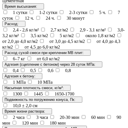
Цементная
Время высыхания:
1 сутки
1-2 сутки
2-3 сутки
5 ч.
7
суток
12 ч.
24 ч.
30 минут
Расход:
2,4 - 2,6 кг/м²
2,7 кг/м2
2,9 - 3,1 кг/м²
3,0-
3,2 кг/м²
3,5 кг/м2
5 кг/м2
около 1,8 кг/м2
от 2,0 до 4,0 кг/м2
от 3,0 до 4,5 кг/м2
от 4,0 до 4,3
кг/м2
от 4,5 до 6,0 кг/м2
Расход сухой смеси при креплении МВ плит:
6–7 кг
от 6,0 кг/м2
Адгезия (сцепление с бетоном) через 28 суток МПа:
0,4
0,5
0,6
0,8
Адгезия к бетону:
1 МПа
10 МПа
Насыпная плотность смеси, кг/м³:
1300
1445
1650-1700
Подвижность по погружению конуса, Пк:
10,0 ± 2,0 см
Время жизни раствора:
2 часа
3 часа
20-30 мин
60 мин
90
мин
120 мин
180 мин