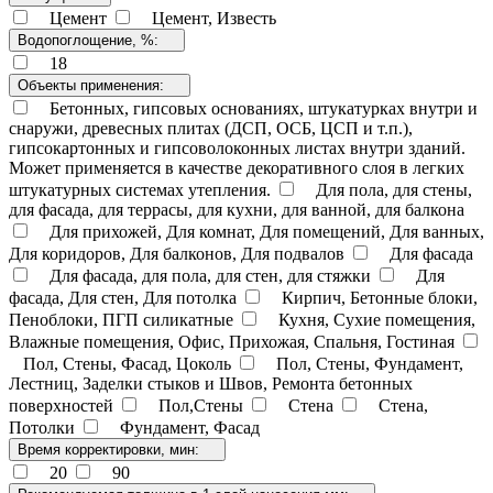
Цемент
Цемент, Известь
Водопоглощение, %:
18
Объекты применения:
Бетонных, гипсовых основаниях, штукатурках внутри и
снаружи, древесных плитах (ДСП, ОСБ, ЦСП и т.п.),
гипсокартонных и гипсоволоконных листах внутри зданий.
Может применяется в качестве декоративного слоя в легких
штукатурных системах утепления.
Для пола, для стены,
для фасада, для террасы, для кухни, для ванной, для балкона
Для прихожей, Для комнат, Для помещений, Для ванных,
Для коридоров, Для балконов, Для подвалов
Для фасада
Для фасада, для пола, для стен, для стяжки
Для
фасада, Для стен, Для потолка
Кирпич, Бетонные блоки,
Пеноблоки, ПГП силикатные
Кухня, Сухие помещения,
Влажные помещения, Офис, Прихожая, Спальня, Гостиная
Пол, Стены, Фасад, Цоколь
Пол, Стены, Фундамент,
Лестниц, Заделки стыков и Швов, Ремонта бетонных
поверхностей
Пол,Стены
Стена
Стена,
Потолки
Фундамент, Фасад
Время корректировки, мин:
20
90