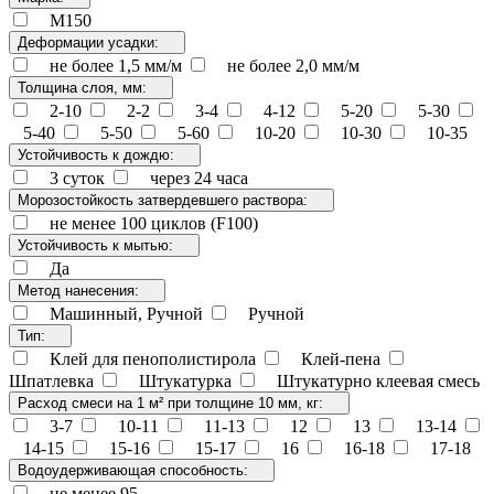
М150
Деформации усадки:
не более 1,5 мм/м
не более 2,0 мм/м
Толщина слоя, мм:
2-10
2-2
3-4
4-12
5-20
5-30
5-40
5-50
5-60
10-20
10-30
10-35
Устойчивость к дождю:
3 суток
через 24 часа
Морозостойкость затвердевшего раствора:
не менее 100 циклов (F100)
Устойчивость к мытью:
Да
Метод нанесения:
Машинный, Ручной
Ручной
Тип:
Клей для пенополистирола
Клей-пена
Шпатлевка
Штукатурка
Штукатурно клеевая смесь
Расход смеси на 1 м² при толщине 10 мм, кг:
3-7
10-11
11-13
12
13
13-14
14-15
15-16
15-17
16
16-18
17-18
Водоудерживающая способность:
не менее 95