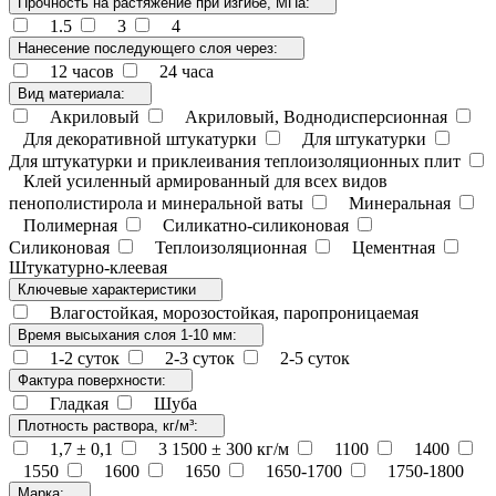
Прочность на растяжение при изгибе, МПа:
1.5
3
4
Нанесение последующего слоя через:
12 часов
24 часа
Вид материала:
Акриловый
Акриловый, Воднодисперсионная
Для декоративной штукатурки
Для штукатурки
Для штукатурки и приклеивания теплоизоляционных плит
Клей усиленный армированный для всех видов
пенополистирола и минеральной ваты
Минеральная
Полимерная
Силикатно-силиконовая
Силиконовая
Теплоизоляционная
Цементная
Штукатурно-клеевая
Ключевые характеристики
Влагостойкая, морозостойкая, паропроницаемая
Время высыхания слоя 1-10 мм:
1-2 суток
2-3 суток
2-5 суток
Фактура поверхности:
Гладкая
Шуба
Плотность раствора, кг/м³:
1,7 ± 0,1
3 1500 ± 300 кг/м
1100
1400
1550
1600
1650
1650-1700
1750-1800
Марка: