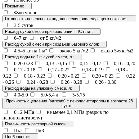
Покрытие:
Фактурное
Готовность поверхности под нанесение последующего покрытия:
3-5 суток
Расход сухой смеси при креплении ППС плит:
6–7 кг
от 5 кг/м2
Расход сухой смеси при создании базового слоя:
4,5–5 кг на 1 м²
около 5 кг/м2
около 5-6 кг/м2
Расход воды на 1кг сухой смеси, л.:
0.20-0.23
0,13 - 0,15
0,15 - 0,17
0,16 - 0,20
0,17 - 0,18
0,17 - 0,22
0,18 - 0,19
0,18 -
0,22
0,18 - 0,23
0,20 - 0,22
0,20 - 0,23
0,22
- 0,26
0,24 - 0,28
0,26 - 0,28
0,26 - 0,30
Расход воды на упаковку смеси, л:
4,0-5,0
5,0-5,4 л.
5-5.75
Прочность сцепления (адгезия) с пенополистиролом в возрасте 28
суток:
0,12 МПа
не менее 0,1 МПа (разрыв по
пенополистиролу)
Подвижность растворной смеси:
Пк2
Пк3
Особенности: