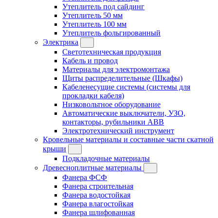
Утеплитель под сайдинг
Утеплитель 50 мм
Утеплитель 100 мм
Утеплитель фольгированный
Электрика
Светотехническая продукция
Кабель и провод
Материалы для электромонтажа
Щиты распределительные (Шкафы)
Кабеленесущие системы (системы для
прокладки кабеля)
Низковольтное оборудование
Автоматические выключатели, УЗО,
контакторы, рубильники ABB
Электротехнический инструмент
Кровельные материалы и составные части скатной
крыши
Подкладочные материалы
Древесноплитные материалы
Фанера ФСФ
Фанера строительная
Фанера водостойкая
Фанера влагостойкая
Фанера шлифованная