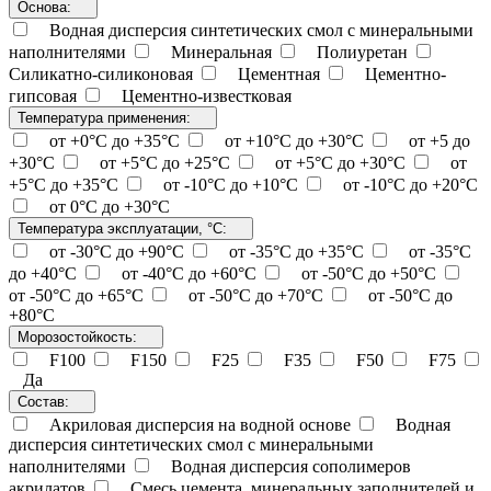
Основа:
Водная дисперсия синтетических смол с минеральными
наполнителями
Минеральная
Полиуретан
Силикатно-силиконовая
Цементная
Цементно-
гипсовая
Цементно-известковая
Температура применения:
от +0°C до +35°C
от +10°C до +30°C
от +5 до
+30°C
от +5°C до +25°C
от +5°C до +30°C
от
+5°C до +35°C
от -10°C до +10°C
от -10°C до +20°C
от 0°C до +30°C
Температура эксплуатации, °С:
от -30°C до +90°C
от -35°C до +35°C
от -35°C
до +40°C
от -40°C до +60°C
от -50°C до +50°C
от -50°C до +65°C
от -50°C до +70°C
от -50°C до
+80°C
Морозостойкость:
F100
F150
F25
F35
F50
F75
Да
Состав:
Акриловая дисперсия на водной основе
Водная
дисперсия синтетических смол с минеральными
наполнителями
Водная дисперсия сополимеров
акрилатов
Смесь цемента, минеральных заполнителей и