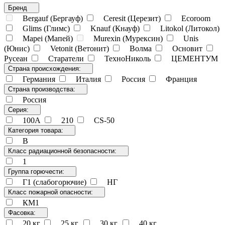
Бренд
Bergauf (Бергауф)
Ceresit (Церезит)
Ecoroom
Glims (Глимс)
Knauf (Кнауф)
Litokol (Литокол)
Mapei (Мапей)
Murexin (Мурексин)
Unis
(Юнис)
Vetonit (Ветонит)
Волма
Основит
Русеан
Старатели
ТехноНиколь
ЦЕМЕНТУМ
Страна происхождения:
Германия
Италия
Россия
Франция
Страна производства:
Россия
Серия:
100А
210
CS-50
Категория товара:
В
Класс радиационной безопасности:
1
Группа горючести:
Г1 (слабогорючие)
НГ
Класс пожарной опасности:
КМ1
Фасовка:
20 кг
25 кг.
30 кг.
40 кг.