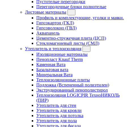
Пустотелые перегородки
Перегородочные блоки полнотелые
Листовые материалы
Профиль и комплектующие, уголки и маяки.
Гипсокартон (ГКЛ)
Гипсоволокно (ГВЛ)
Аквапанель
Цементно-стружечная плита (ЦСП)
Стекломагниевый листы (СМЛ)
Утеплитель и теплоизоляция
Изоляционные материалы
Пенопласт Knauf Therm
Каменная Вата
Базальтовая вата
Минеральная Вата
Теплоизоляционные плиты
Подложка (Вспененный полиэтилен)
Экструдированный пенополистирол
Теплоизоляция LOGICPIR ТехноНИКОЛЬ
(ПИР)
Утеплитель для стен
Утеплитель для кровли
Утеплитель для потолка
Утеплитель для пола
Утеплитель для фасада