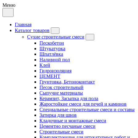
Меню
Главная
Каталог товаров
Сухие строительные смеси
Пескобетон
Штукатурка
Шпатлёвка
Наливной пол
Клей
Гидроизоляция
ЦЕМЕНТ
Грунтовка, Бетоноконтакт
Песок строительный
Сыпучие материалы
Керамзит, Засыпка для пола
Жаростойкие смеси для печей и каминов
Специальные строительные смеси и составы
Затирка для швов
Кладочные и монтажные смеси
Цементно песчаные смеси
Строительные смеси
Комплектующие для штукатурных работ и