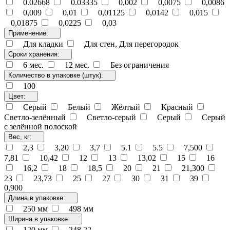
0.02668
0.03335
0,002
0,0075
0,0086
0,009
0,01
0,01125
0,0142
0,015
0,01875
0,0225
0,03
Применение:
Для кладки
Для стен, Для перегородок
Сроки хранения:
6 мес.
12 мес.
Без ограничения
Количество в упаковке (штук):
100
Цвет:
Cерый
Белый
Жёлтый
Красный
Светло-зелённый
Светло-серый
Серый
Серый
с зелённой полоской
Вес, кг:
2,3
3,20
3,7
5.1
5.5
7,500
7,81
10,42
12
13
13,02
15
16
16,2
18
18,5
20
21
21,300
23
23,73
25
27
30
31
39
0,900
Длина в упаковке:
250 мм
498 мм
Ширина в упаковке:
120 мм
248 22