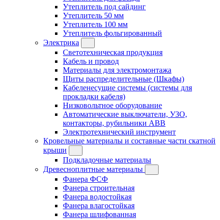
Утеплитель под сайдинг
Утеплитель 50 мм
Утеплитель 100 мм
Утеплитель фольгированный
Электрика
Светотехническая продукция
Кабель и провод
Материалы для электромонтажа
Щиты распределительные (Шкафы)
Кабеленесущие системы (системы для
прокладки кабеля)
Низковольтное оборудование
Автоматические выключатели, УЗО,
контакторы, рубильники ABB
Электротехнический инструмент
Кровельные материалы и составные части скатной
крыши
Подкладочные материалы
Древесноплитные материалы
Фанера ФСФ
Фанера строительная
Фанера водостойкая
Фанера влагостойкая
Фанера шлифованная