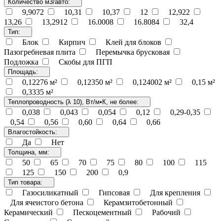
Количество м3/авто:
9,9072
10,31
10,37
12
12,922
13,26
13,2912
16.0008
16.8084
32,4
Тип:
Блок
Кирпич
Клей для блоков
Пазогребневая плита
Перемычка брусковая
Подложка
Скобы для ПГП
Площадь:
0,12276 м²
0,12350 м²
0,124002 м²
0,15 м²
0,3335 м²
Теплопроводность (λ 10), Вт/м•К, не более:
0,038
0,043
0,054
0,12
0,29-0,35
0,54
0,56
0,60
0,64
0,66
Влагостойкость:
Да
Нет
Толщина, мм:
50
65
70
75
80
100
115
125
150
200
0,9
Тип товара:
Газосиликатный
Гипсовая
Для крепления
Для ячеистого бетона
Керамзитобетонный
Керамический
Пескоцементный
Рабочий