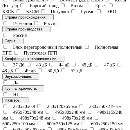
(Кнауф)
Борский завод
Волма
Ергач
КЗСК
КЗСМ
Петушки
Русеан
ЭКО
Страна происхождения:
Германия
Россия
Страна производства:
Россия
Серия:
Блок перегородочный полнотелый
Полнотелая
ПГП
Пустотелая ПГП
Коэффициент звукоизоляции:
37 Дб
43 дБ
44 дБ
45 дБ
47 дБ
48 дБ
49 дБ
50 Дб
52 Дб
Звукоизоляция:
Да
Группа горючести:
НГ
Размеры:
220х20х0,9
250х120х65 мм
380х250х219 мм
495х70х248 мм
495х80х248 мм
498х115х248
мм
498х70х248 мм
498х70х249 мм
600x250x100 мм
600x250x125 мм
600x250x150 мм
600x250x200 мм
600x250x50 мм
600x250x75