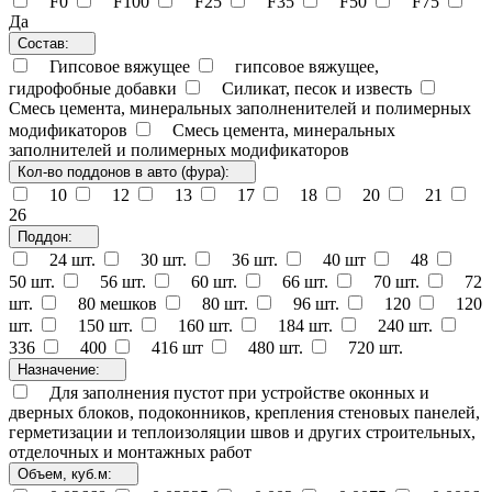
F0
F100
F25
F35
F50
F75
Да
Состав:
Гипсовое вяжущее
гипсовое вяжущее,
гидрофобные добавки
Силикат, песок и известь
Смесь цемента, минеральных заполненителей и полимерных
модификаторов
Смесь цемента, минеральных
заполнителей и полимерных модификаторов
Кол-во поддонов в авто (фура):
10
12
13
17
18
20
21
26
Поддон:
24 шт.
30 шт.
36 шт.
40 шт
48
50 шт.
56 шт.
60 шт.
66 шт.
70 шт.
72
шт.
80 мешков
80 шт.
96 шт.
120
120
шт.
150 шт.
160 шт.
184 шт.
240 шт.
336
400
416 шт
480 шт.
720 шт.
Назначение:
Для заполнения пустот при устройстве оконных и
дверных блоков, подоконников, крепления стеновых панелей,
герметизации и теплоизоляции швов и других строительных,
отделочных и монтажных работ
Объем, куб.м: