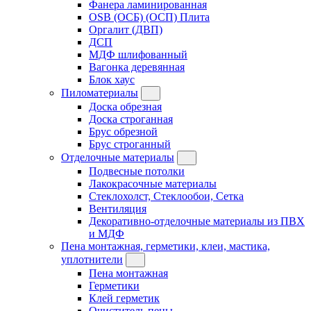
Фанера ламинированная
OSB (ОСБ) (ОСП) Плита
Оргалит (ДВП)
ДСП
МДФ шлифованный
Вагонка деревянная
Блок хаус
Пиломатериалы
Доска обрезная
Доска строганная
Брус обрезной
Брус строганный
Отделочные материалы
Подвесные потолки
Лакокрасочные материалы
Стеклохолст, Стеклообои, Сетка
Вентиляция
Декоративно-отделочные материалы из ПВХ
и МДФ
Пена монтажная, герметики, клеи, мастика,
уплотнители
Пена монтажная
Герметики
Клей герметик
Очиститель пены