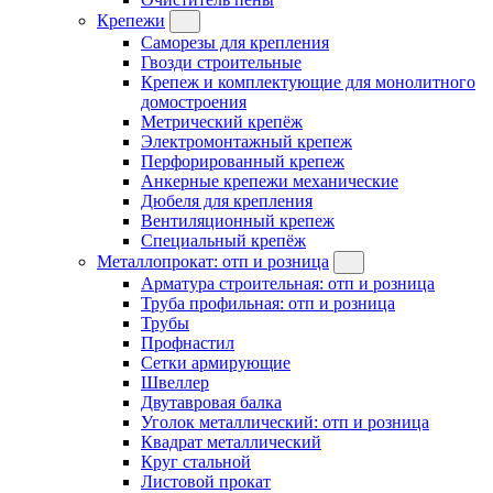
Крепежи
Саморезы для крепления
Гвозди строительные
Крепеж и комплектующие для монолитного
домостроения
Метрический крепёж
Электромонтажный крепеж
Перфорированный крепеж
Анкерные крепежи механические
Дюбеля для крепления
Вентиляционный крепеж
Специальный крепёж
Металлопрокат: отп и розница
Арматура строительная: отп и розница
Труба профильная: отп и розница
Трубы
Профнастил
Сетки армирующие
Швеллер
Двутавровая балка
Уголок металлический: отп и розница
Квадрат металлический
Круг стальной
Листовой прокат