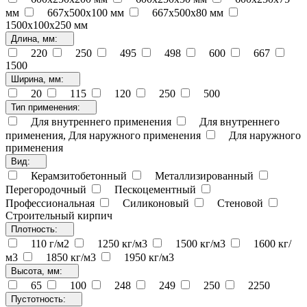
мм
667x500x100 мм
667x500x80 мм
1500x100x250 мм
Длина, мм:
220
250
495
498
600
667
1500
Ширина, мм:
20
115
120
250
500
Тип применения:
Для внутреннего применения
Для внутреннего
применения, Для наружного применения
Для наружного
применения
Вид:
Керамзитобетонный
Металлизированный
Перегородочный
Пескоцементный
Профессиональная
Силиконовый
Стеновой
Строительный кирпич
Плотность:
110 г/м2
1250 кг/м3
1500 кг/м3
1600 кг/
м3
1850 кг/м3
1950 кг/м3
Высота, мм:
65
100
248
249
250
2250
Пустотность: