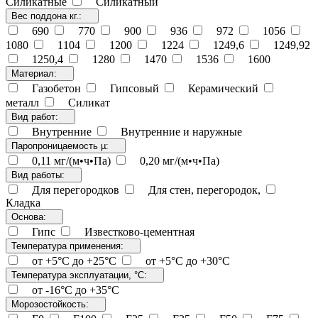
Силикатные
Силикатный
Вес поддона кг.:
690
770
900
936
972
1056
1080
1104
1200
1224
1249,6
1249,92
1250,4
1280
1470
1536
1600
Материал:
Газобетон
Гипсовый
Керамический
металл
Силикат
Вид работ:
Внутренние
Внутренние и наружные
Паропроницаемость µ:
0,11 мг/(м•ч•Па)
0,20 мг/(м•ч•Па)
Вид работы:
Для перегородков
Для стен, перегородок,
Кладка
Основа:
Гипс
Известково-цементная
Температура применения:
от +5°C до +25°C
от +5°C до +30°C
Температура эксплуатации, °С:
от -16°C до +35°C
Морозостойкость: