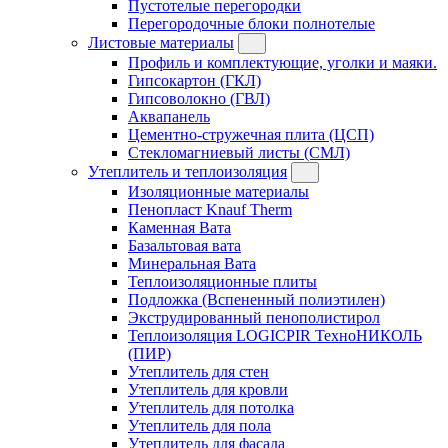
Пустотелые перегородки
Перегородочные блоки полнотелые
Листовые материалы
Профиль и комплектующие, уголки и маяки.
Гипсокартон (ГКЛ)
Гипсоволокно (ГВЛ)
Аквапанель
Цементно-стружечная плита (ЦСП)
Стекломагниевый листы (СМЛ)
Утеплитель и теплоизоляция
Изоляционные материалы
Пенопласт Knauf Therm
Каменная Вата
Базальтовая вата
Минеральная Вата
Теплоизоляционные плиты
Подложка (Вспененный полиэтилен)
Экструдированный пенополистирол
Теплоизоляция LOGICPIR ТехноНИКОЛЬ
(ПИР)
Утеплитель для стен
Утеплитель для кровли
Утеплитель для потолка
Утеплитель для пола
Утеплитель для фасада