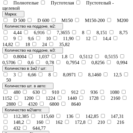
Полнотелые
Пустотелая
Пустотелый -
щелевой
Марка:
D 500
D 600
М150
М150-200
М200
Количество на поддоне, м2:
4,44
6,916
7,3655
8
8,151
8,75
9
9,6
10
11,90
12
14,4
14,82
18
24
35,82
Количество на поддоне, м3:
0.8004
1,037
1.8
0,5112
0,5155
0,5706
0,6
0,78
0,7954
0,8256
0,994
Количество в 1м2 / шт:
3
6,66
8
8,0971
8,1460
12,5
50
Количество шт. в авто:
480
630
910
912
936
1080
1152
1200
1224
1440
1728
2160
2880
4320
6800
8640
Количество м2/авто:
112,385
115,60
136
142,85
147,31
148,2
160
162
172,8
210
216
432
644,77