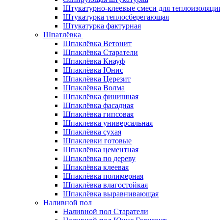
Штукатурно-клеевые смеси для теплоизоляци
Штукатурка теплосберегающая
Штукатурка фактурная
Шпатлёвка
Шпаклёвка Ветонит
Шпаклёвка Старатели
Шпаклёвка Кнауф
Шпаклёвка Юнис
Шпаклёвка Церезит
Шпаклёвка Волма
Шпаклёвка финишная
Шпаклёвка фасадная
Шпаклёвка гипсовая
Шпаклевка универсальная
Шпаклёвка сухая
Шпаклевки готовые
Шпаклёвка цементная
Шпаклёвка по дереву
Шпаклёвка клеевая
Шпаклёвка полимерная
Шпаклёвка влагостойкая
Шпаклёвка выравнивающая
Наливной пол
Наливной пол Старатели