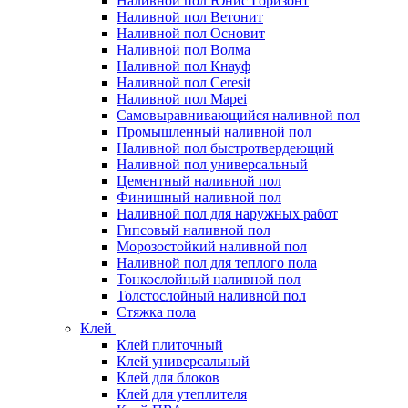
Наливной пол Юнис Горизонт
Наливной пол Ветонит
Наливной пол Основит
Наливной пол Волма
Наливной пол Кнауф
Наливной пол Ceresit
Наливной пол Mapei
Самовыравнивающийся наливной пол
Промышленный наливной пол
Наливной пол быстротвердеющий
Наливной пол универсальный
Цементный наливной пол
Финишный наливной пол
Наливной пол для наружных работ
Гипсовый наливной пол
Морозостойкий наливной пол
Наливной пол для теплого пола
Тонкослойный наливной пол
Толстослойный наливной пол
Стяжка пола
Клей
Клей плиточный
Клей универсальный
Клей для блоков
Клей для утеплителя