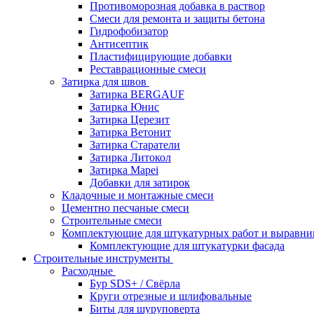
Противоморозная добавка в раствор
Смеси для ремонта и защиты бетона
Гидрофобизатор
Антисептик
Пластифицирующие добавки
Реставрационные смеси
Затирка для швов
Затирка BERGAUF
Затирка Юнис
Затирка Церезит
Затирка Ветонит
Затирка Старатели
Затирка Литокол
Затирка Mapei
Добавки для затирок
Кладочные и монтажные смеси
Цементно песчаные смеси
Строительные смеси
Комплектующие для штукатурных работ и выравни
Комплектующие для штукатурки фасада
Строительные инструменты
Расходные
Бур SDS+ / Свёрла
Круги отрезные и шлифовальные
Биты для шуруповерта