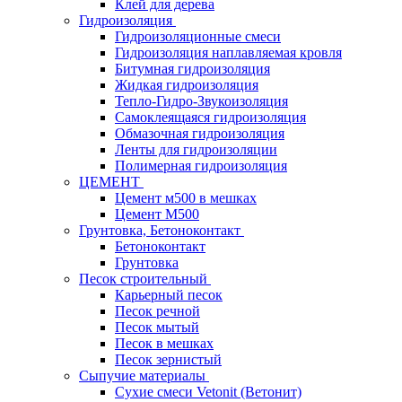
Клей для дерева
Гидроизоляция
Гидроизоляционные смеси
Гидроизоляция наплавляемая кровля
Битумная гидроизоляция
Жидкая гидроизоляция
Тепло-Гидро-Звукоизоляция
Самоклеящаяся гидроизоляция
Обмазочная гидроизоляция
Ленты для гидроизоляции
Полимерная гидроизоляция
ЦЕМЕНТ
Цемент м500 в мешках
Цемент М500
Грунтовка, Бетоноконтакт
Бетоноконтакт
Грунтовка
Песок строительный
Карьерный песок
Песок речной
Песок мытый
Песок в мешках
Песок зернистый
Сыпучие материалы
Сухие смеси Vetonit (Ветонит)