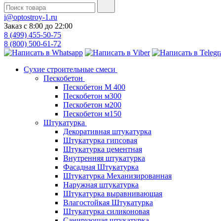
i@optostroy-1.ru
Заказ с 8:00 до 22:00
8 (499) 455-50-75
8 (800) 500-61-72
Сухие строительные смеси
Пескобетон
Пескобетон М 400
Пескобетон м300
Пескобетон м200
Пескобетон м150
Штукатурка
Декоративная штукатурка
Штукатурка гипсовая
Штукатурка цементная
Внутренняя штукатурка
Фасадная Штукатурка
Штукатурка Механизированная
Наружная штукатурка
Штукатурка выравнивающая
Влагостойкая Штукатурка
Штукатурка силиконовая
Санирующая штукатурка