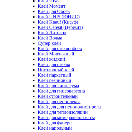
Клей ПВА
Клей Момент
Клей для Обоев
Клей UNIS (ЮНИС)
Клей Knauf (Кнауф)
Клей Ceresit (Церезит)
Клей Литокол
Клей Волма
Супер клей
Клей для стеклообоев
Клей Монтажный
Клей жидкий
Клей для стекла
Потолочный клей
Клей паркетный
Клей резиновый
Клей для линолеума
Клей для гипсокартона
Клей строительный
Клей для пеноплекса
Клей для для пенополистирола
Клей для теплоизоляции
Клей для минеральной ваты
Клей для фанеры
Клей напольный