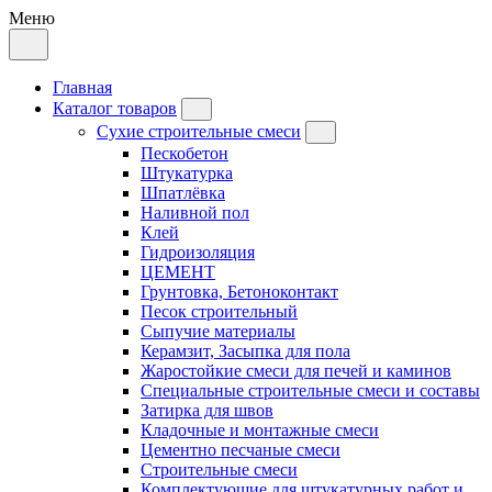
Меню
Главная
Каталог товаров
Сухие строительные смеси
Пескобетон
Штукатурка
Шпатлёвка
Наливной пол
Клей
Гидроизоляция
ЦЕМЕНТ
Грунтовка, Бетоноконтакт
Песок строительный
Сыпучие материалы
Керамзит, Засыпка для пола
Жаростойкие смеси для печей и каминов
Специальные строительные смеси и составы
Затирка для швов
Кладочные и монтажные смеси
Цементно песчаные смеси
Строительные смеси
Комплектующие для штукатурных работ и