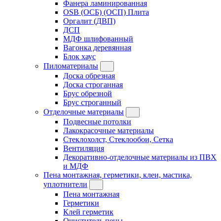
Фанера ламинированная
OSB (ОСБ) (ОСП) Плита
Оргалит (ДВП)
ДСП
МДФ шлифованный
Вагонка деревянная
Блок хаус
Пиломатериалы
Доска обрезная
Доска строганная
Брус обрезной
Брус строганный
Отделочные материалы
Подвесные потолки
Лакокрасочные материалы
Стеклохолст, Стеклообои, Сетка
Вентиляция
Декоративно-отделочные материалы из ПВХ
и МДФ
Пена монтажная, герметики, клеи, мастика,
уплотнители
Пена монтажная
Герметики
Клей герметик
Очиститель пены