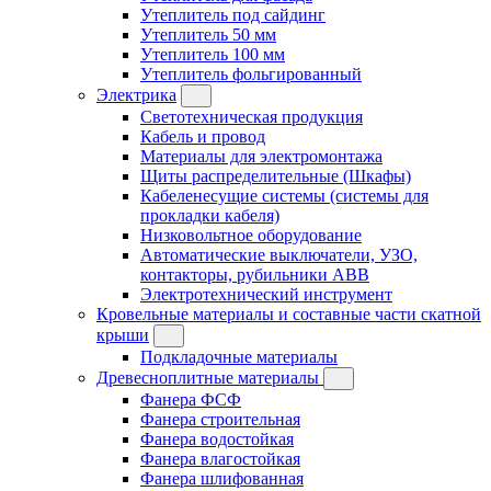
Утеплитель под сайдинг
Утеплитель 50 мм
Утеплитель 100 мм
Утеплитель фольгированный
Электрика
Светотехническая продукция
Кабель и провод
Материалы для электромонтажа
Щиты распределительные (Шкафы)
Кабеленесущие системы (системы для
прокладки кабеля)
Низковольтное оборудование
Автоматические выключатели, УЗО,
контакторы, рубильники ABB
Электротехнический инструмент
Кровельные материалы и составные части скатной
крыши
Подкладочные материалы
Древесноплитные материалы
Фанера ФСФ
Фанера строительная
Фанера водостойкая
Фанера влагостойкая
Фанера шлифованная