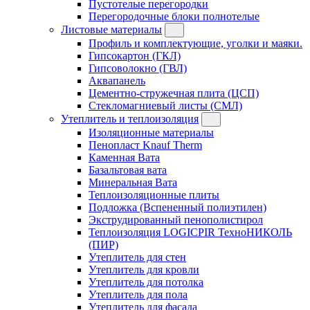
Пустотелые перегородки
Перегородочные блоки полнотелые
Листовые материалы
Профиль и комплектующие, уголки и маяки.
Гипсокартон (ГКЛ)
Гипсоволокно (ГВЛ)
Аквапанель
Цементно-стружечная плита (ЦСП)
Стекломагниевый листы (СМЛ)
Утеплитель и теплоизоляция
Изоляционные материалы
Пенопласт Knauf Therm
Каменная Вата
Базальтовая вата
Минеральная Вата
Теплоизоляционные плиты
Подложка (Вспененный полиэтилен)
Экструдированный пенополистирол
Теплоизоляция LOGICPIR ТехноНИКОЛЬ
(ПИР)
Утеплитель для стен
Утеплитель для кровли
Утеплитель для потолка
Утеплитель для пола
Утеплитель для фасада