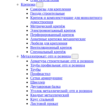
Крепежи
Саморезы для крепления
Гвозди строительные
Крепеж и комплектующие для монолитного
домостроения
Метрический крепёж
Электромонтажный крепеж
Перфорированный крепеж
Анкерные крепежи механические
Дюбеля для крепления
Вентиляционный крепеж
Специальный крепёж
Металлопрокат: отп и розница
Арматура строительная: отп и розница
Труба профильная: отп и розница
Трубы
Профнастил
Сетки армирующие
Швеллер
Двутавровая балка
Уголок металлический: отп и розница
Квадрат металлический
Круг стальной
Листовой прокат