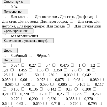
Объем, куб.м:
0,04
Применение:
Для клея
Для потолков , Для стен, Для фасада
Для стен, Для потолка, Для перегородок
Для стен, Для
потолка, Для перегородок, Для фасада
Для штукатурки
Сроки хранения:
Без ограничения
Количество в упаковке (штук):
1
Цвет:
Зелённый
Чёрный
Вес, кг:
0.084
0.27
0.4
0.475
1
1,2
1,21
1,455
1,85
2,350
2,6
30
125
145
150
250
0,039
0,042
0,050
0,06
0,073
0,075
0,08
0,080
0,085
0,09
0,090
0,095
0,105
0,117
0,130
0,136
0,142
0,17
0,200
0,210
0,220
0,230
0,25
0,255
0,260
0,270
0,290
0,320
0,355
0,370
0,6
0,65
0,650
0,710
0,720
0,795