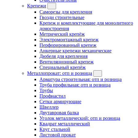
Крепежи
Саморезы для крепления
Гвозди строительные
Крепеж и комплектующие для монолитного
домостроения
Метрический крепёж
Электромонтажный крепеж
Перфорированный крепеж
Анкерные крепежи механические
Дюбеля для крепления
Вентиляционный крепеж
Специальный крепёж
Металлопрокат: отп и розница
Арматура строительная: отп и розница
Труба профильная: отп и розница
Трубы
Профнастил
Сетки армирующие
Швеллер
Двутавровая балка
Уголок металлический: отп и розница
Квадрат металлический
Круг стальной
Листовой прокат