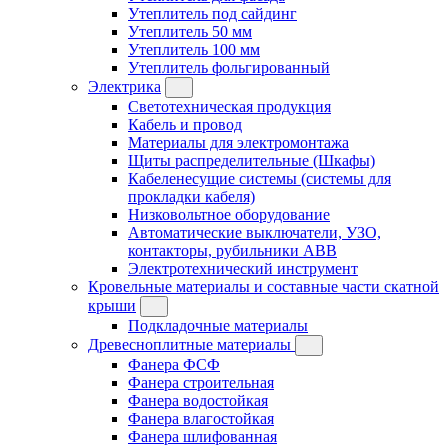
Утеплитель под сайдинг
Утеплитель 50 мм
Утеплитель 100 мм
Утеплитель фольгированный
Электрика
Светотехническая продукция
Кабель и провод
Материалы для электромонтажа
Щиты распределительные (Шкафы)
Кабеленесущие системы (системы для
прокладки кабеля)
Низковольтное оборудование
Автоматические выключатели, УЗО,
контакторы, рубильники ABB
Электротехнический инструмент
Кровельные материалы и составные части скатной
крыши
Подкладочные материалы
Древесноплитные материалы
Фанера ФСФ
Фанера строительная
Фанера водостойкая
Фанера влагостойкая
Фанера шлифованная