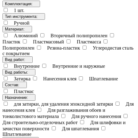
Комплектация:
1 шт.
Тип инструмента:
Ручной
Материал:
Алюминий
Вторичный полипропилен
Пластик
Пластмасовый
Пластмасса
Полипропилен
Резина-пластик
Углеродистая сталь
с покрытием
Вид работ:
Внутренние
Внутренние и наружные
Вид работы:
Затирка
Нанесения клея
Шпатлевание
Состав:
Пластмас
Назначение:
для затирки, для удаления эпоксидной затирки
Для
нанесения клея
Для разглаживания обоев и
тонколистового материала
Для ручного нанесения
Для строительно-отделочных работ
Для шлифовки и
зачистки поверхности
Для шпатлевания
Шпатлевание