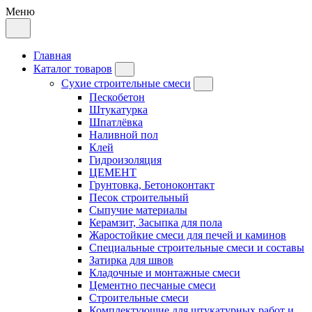
Меню
Главная
Каталог товаров
Сухие строительные смеси
Пескобетон
Штукатурка
Шпатлёвка
Наливной пол
Клей
Гидроизоляция
ЦЕМЕНТ
Грунтовка, Бетоноконтакт
Песок строительный
Сыпучие материалы
Керамзит, Засыпка для пола
Жаростойкие смеси для печей и каминов
Специальные строительные смеси и составы
Затирка для швов
Кладочные и монтажные смеси
Цементно песчаные смеси
Строительные смеси
Комплектующие для штукатурных работ и