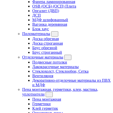
Фанера ламинированная
OSB (ОСБ) (ОСП) Плита
Оргалит (ДВП)
ДСП
МДФ шлифованный
Вагонка деревянная
Блок хаус
Пиломатериалы
Доска обрезная
Доска строганная
Брус обрезной
Брус строганный
Отделочные материалы
Подвесные потолки
Лакокрасочные материалы
Стеклохолст, Стеклообои, Сетка
Вентиляция
Декоративно-отделочные материалы из ПВХ
и МДФ
Пена монтажная, герметики, клеи, мастика,
уплотнители
Пена монтажная
Герметики
Клей герметик
Очиститель пены