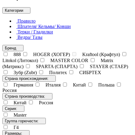
Категории
Правило
Шпателя/ Кельмы/ Ковши
Терки / Гладилки
Ведра/ Тазы
Бренд
888
HOGER (ХОГЕР)
Kraftool (Крафтул)
Litokol (Литокол)
MASTER COLOR
Matrix
(Матрикс)
SPARTA (СПАРТА)
STAYER (СТАЕР)
Зубр (Zubr)
Политех
СИБРТЕХ
Страна происхождения:
Германия
Италия
Китай
Польша
Россия
Страна производства:
Китай
Россия
Серия:
Master
Группа горючести:
Г4
Размеры: