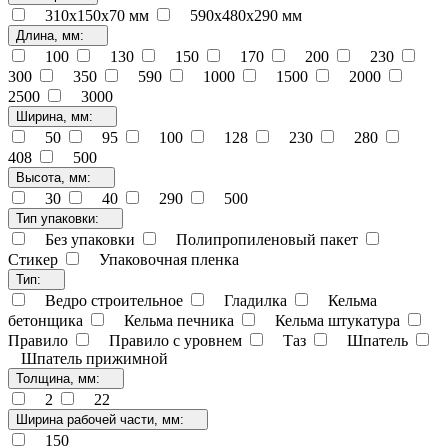
310х150х70 мм
590х480х290 мм
Длина, мм:
100
130
150
170
200
230
300
350
590
1000
1500
2000
2500
3000
Ширина, мм:
50
95
100
128
230
280
408
500
Высота, мм:
30
40
290
500
Тип упаковки:
Без упаковки
Полипропиленовый пакет
Стикер
Упаковочная пленка
Тип:
Ведро строительное
Гладилка
Кельма
бетонщика
Кельма печника
Кельма штукатура
Правило
Правило с уровнем
Таз
Шпатель
Шпатель прижимной
Толщина, мм:
2
22
Ширина рабочей части, мм:
150