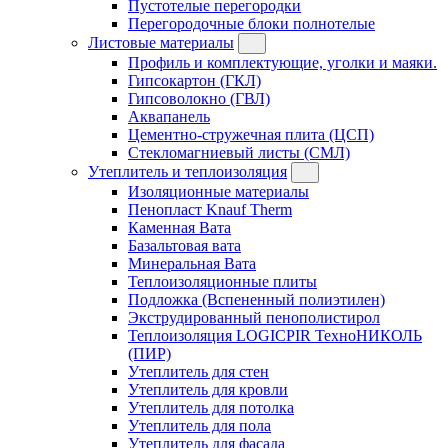
Пустотелые перегородки
Перегородочные блоки полнотелые
Листовые материалы
Профиль и комплектующие, уголки и маяки.
Гипсокартон (ГКЛ)
Гипсоволокно (ГВЛ)
Аквапанель
Цементно-стружечная плита (ЦСП)
Стекломагниевый листы (СМЛ)
Утеплитель и теплоизоляция
Изоляционные материалы
Пенопласт Knauf Therm
Каменная Вата
Базальтовая вата
Минеральная Вата
Теплоизоляционные плиты
Подложка (Вспененный полиэтилен)
Экструдированный пенополистирол
Теплоизоляция LOGICPIR ТехноНИКОЛЬ
(ПИР)
Утеплитель для стен
Утеплитель для кровли
Утеплитель для потолка
Утеплитель для пола
Утеплитель для фасада