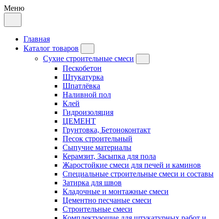
Меню
Главная
Каталог товаров
Сухие строительные смеси
Пескобетон
Штукатурка
Шпатлёвка
Наливной пол
Клей
Гидроизоляция
ЦЕМЕНТ
Грунтовка, Бетоноконтакт
Песок строительный
Сыпучие материалы
Керамзит, Засыпка для пола
Жаростойкие смеси для печей и каминов
Специальные строительные смеси и составы
Затирка для швов
Кладочные и монтажные смеси
Цементно песчаные смеси
Строительные смеси
Комплектующие для штукатурных работ и