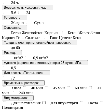
24 ч.
Возможность хождения, час:
5-6
24
Готовность:
Жидкая
Сухая
Основание:
Бетон Железобетон Кирпич
Бетон Железобетон
Кирпич Гипс Силикат
Гипс Цемент Бетон
Толщина слоя при многослойном нанесении:
до 60
Расход:
1 кг/м2
0,9 кг/м2
Адгезия (сцепление с бетоном) через 28 суток МПа:
0,5
Для систем «Тёплый пол»:
Да
Время жизни раствора:
3 часа
40 мин
45 мин
60 мин
90
мин
240 мин
Вид материала:
Для шпатлевания
Для штукатурки
Паста
Полимерная