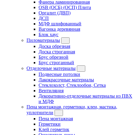
Фанера ламинированная
OSB (ОСБ) (ОСП) Плита
Оргалит (ДВП)
ДСП
МДФ шлифованный
Вагонка деревянная
Блок хаус
Пиломатериалы
Доска обрезная
Доска строганная
Брус обрезной
Брус строганный
Отделочные материалы
Подвесные потолки
Лакокрасочные материалы
Стеклохолст, Стеклообои, Сетка
Вентиляция
Декоративно-отделочные материалы из ПВХ
и МДФ
Пена монтажная, герметики, клеи, мастика,
уплотнители
Пена монтажная
Герметики
Клей герметик
Очиститель пены