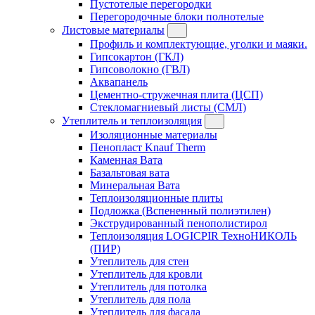
Пустотелые перегородки
Перегородочные блоки полнотелые
Листовые материалы
Профиль и комплектующие, уголки и маяки.
Гипсокартон (ГКЛ)
Гипсоволокно (ГВЛ)
Аквапанель
Цементно-стружечная плита (ЦСП)
Стекломагниевый листы (СМЛ)
Утеплитель и теплоизоляция
Изоляционные материалы
Пенопласт Knauf Therm
Каменная Вата
Базальтовая вата
Минеральная Вата
Теплоизоляционные плиты
Подложка (Вспененный полиэтилен)
Экструдированный пенополистирол
Теплоизоляция LOGICPIR ТехноНИКОЛЬ
(ПИР)
Утеплитель для стен
Утеплитель для кровли
Утеплитель для потолка
Утеплитель для пола
Утеплитель для фасада