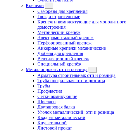
Крепежи
Саморезы для крепления
Гвозди строительные
Крепеж и комплектующие для монолитного
домостроения
Метрический крепёж
Электромонтажный крепеж
Перфорированный крепеж
Анкерные крепежи механические
Дюбеля для крепления
Вентиляционный крепеж
Специальный крепёж
Металлопрокат: отп и розница
Арматура строительная: отп и розница
Труба профильная: отп и розница
Трубы
Профнастил
Сетки армирующие
Швеллер
Двутавровая балка
Уголок металлический: отп и розница
Квадрат металлический
Круг стальной
Листовой прокат