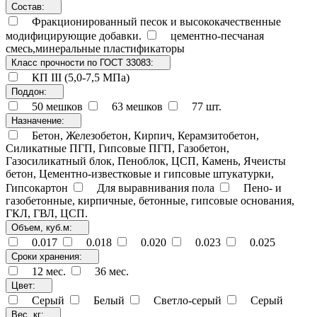
Состав:
Фракционированный песок и высококачественные
модифицирующие добавки.
цементно-песчаная
смесь,минеральные пластификаторы
Класс прочности по ГОСТ 33083:
КП III (5,0-7,5 МПа)
Поддон:
50 мешков
63 мешков
77 шт.
Назначение:
Бетон, Железобетон, Кирпич, Керамзитобетон,
Силикатные ПГП, Гипсовые ПГП, Газобетон,
Газосиликатный блок, Пеноблок, ЦСП, Камень, Ячеисты
бетон, Цементно-известковые и гипсовые штукатурки,
Гипсокартон
Для выравнивания пола
Пено- и
газобетонные, кирпичные, бетонные, гипсовые основания,
ГКЛ, ГВЛ, ЦСП.
Объем, куб.м:
0.017
0.018
0.020
0.023
0.025
Сроки хранения:
12 мес.
36 мес.
Цвет:
Cерый
Белый
Светло-серый
Серый
Вес, кг: