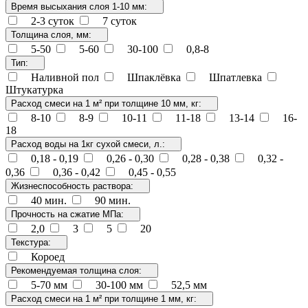
Время высыхания слоя 1-10 мм:
2-3 суток
7 суток
Толщина слоя, мм:
5-50
5-60
30-100
0,8-8
Тип:
Наливной пол
Шпаклёвка
Шпатлевка
Штукатурка
Расход смеси на 1 м² при толщине 10 мм, кг:
8-10
8-9
10-11
11-18
13-14
16-
18
Расход воды на 1кг сухой смеси, л.:
0,18 - 0,19
0,26 - 0,30
0,28 - 0,38
0,32 -
0,36
0,36 - 0,42
0,45 - 0,55
Жизнеспособность раствора:
40 мин.
90 мин.
Прочность на сжатие МПа:
2,0
3
5
20
Текстура:
Короед
Рекомендуемая толщина слоя:
5-70 мм
30-100 мм
52,5 мм
Расход смеси на 1 м² при толщине 1 мм, кг: