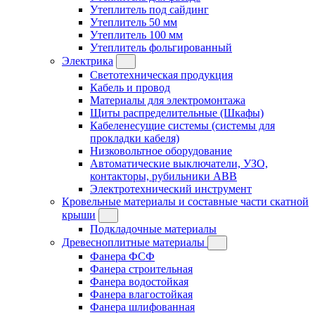
Утеплитель под сайдинг
Утеплитель 50 мм
Утеплитель 100 мм
Утеплитель фольгированный
Электрика
Светотехническая продукция
Кабель и провод
Материалы для электромонтажа
Щиты распределительные (Шкафы)
Кабеленесущие системы (системы для
прокладки кабеля)
Низковольтное оборудование
Автоматические выключатели, УЗО,
контакторы, рубильники ABB
Электротехнический инструмент
Кровельные материалы и составные части скатной
крыши
Подкладочные материалы
Древесноплитные материалы
Фанера ФСФ
Фанера строительная
Фанера водостойкая
Фанера влагостойкая
Фанера шлифованная